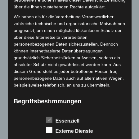
betroffene Personen mittels dieser Datenschutzerklärung
Elektro-Fahrräder
über die ihnen zustehenden Rechte aufgeklärt.
Elektro-Kabinenroller
Wir haben als für die Verarbeitung Verantwortlicher
Elektro-Klappräder
zahlreiche technische und organisatorische Maßnahmen
Elektro-Lastendreiräder
umgesetzt, um einen möglichst lückenlosen Schutz der
Elektro-Roller
über diese Internetseite verarbeiteten
Elektro-Seniorenmobile
personenbezogenen Daten sicherzustellen. Dennoch
können Internetbasierte Datenübertragungen
Elektro-Trikes
grundsätzlich Sicherheitslücken aufweisen, sodass ein
Ersatzteile
absoluter Schutz nicht gewährleistet werden kann. Aus
Rechtliches
diesem Grund steht es jeder betroffenen Person frei,
personenbezogene Daten auch auf alternativen Wegen,
beispielsweise telefonisch, an uns zu übermitteln.
Impressum
AGB
Begriffsbestimmungen
Datenschutzerklärung
Die Datenschutzerklärung beruht auf den
Widerrufsbelehrung
Begrifflichkeiten, die durch den Europäischen Richtlinien-
Zahlungsmöglichkeiten
Essenziell
und Verordnungsgeber beim Erlass der Datenschutz-
Rückgabe von Elektroaltgeräten
Externe Dienste
Grundverordnung (DS-GVO) verwendet wurden. Unsere
Garantie & Gewährleistung
Datenschutzerklärung soll sowohl für die Öffentlichkeit