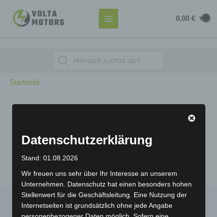
Zum
MAIN
0,00
€
Inhalt
MENU
springen
Products
search
Startseite
Datenschutzerklärung
Stand: 01.08.2026
Wir freuen uns sehr über Ihr Interesse an unserem
Unternehmen. Datenschutz hat einen besonders hohen
Stellenwert für die Geschäftsleitung. Eine Nutzung der
Internetseiten ist grundsätzlich ohne jede Angabe
personenbezogener Daten möglich. Sofern eine