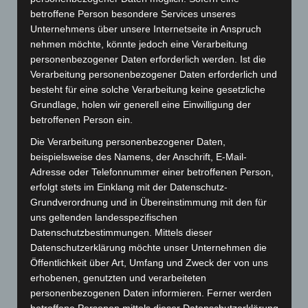
betroffene Person besondere Services unseres
Unternehmens über unsere Internetseite in Anspruch
nehmen möchte, könnte jedoch eine Verarbeitung
personenbezogener Daten erforderlich werden. Ist die
Webseite
Verarbeitung personenbezogener Daten erforderlich und
besteht für eine solche Verarbeitung keine gesetzliche
Cashback-Aktion
Grundlage, holen wir generell eine Einwilligung der
betroffenen Person ein.
Händler werden
Home
Die Verarbeitung personenbezogener Daten,
beispielsweise des Namens, der Anschrift, E-Mail-
Gemeinsam spenden
Adresse oder Telefonnummer einer betroffenen Person,
Jobs
erfolgt stets im Einklang mit der Datenschutz-
Kontakt
Grundverordnung und in Übereinstimmung mit den für
Reklamation einreichen
uns geltenden landesspezifischen
Datenschutzbestimmungen. Mittels dieser
Über uns
Datenschutzerklärung möchte unser Unternehmen die
Produktpalette
Öffentlichkeit über Art, Umfang und Zweck der von uns
erhobenen, genutzten und verarbeiteten
Elektro-Chopper
personenbezogenen Daten informieren. Ferner werden