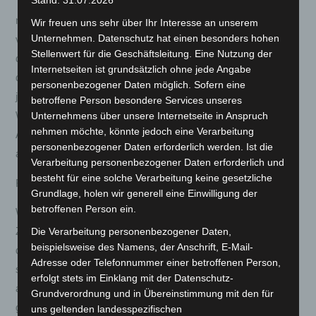
Stand: 31.07.2026
mittels einer eindeutigen Erklärung (z.B. ein mit der Post
Wir freuen uns sehr über Ihr Interesse an unserem
Unternehmen. Datenschutz hat einen besonders hohen
versandter Brief, Telefax oder E-Mail) über Ihren Entschluss,
Stellenwert für die Geschäftsleitung. Eine Nutzung der
diesen Vertrag zu widerrufen, informieren. Sie können dafür
Internetseiten ist grundsätzlich ohne jede Angabe
das beigefügte Muster-Widerrufsformular verwenden, das
personenbezogener Daten möglich. Sofern eine
jedoch nicht vorgeschrieben ist. Zur Wahrung der
betroffene Person besondere Services unseres
Widerrufsfrist reicht es aus, dass Sie die Mitteilung über die
Unternehmens über unsere Internetseite in Anspruch
nehmen möchte, könnte jedoch eine Verarbeitung
Ausübung des Widerrufsrechts vor Ablauf der Widerrufsfrist
personenbezogener Daten erforderlich werden. Ist die
absenden.
Verarbeitung personenbezogener Daten erforderlich und
besteht für eine solche Verarbeitung keine gesetzliche
Folgen des Widerrufs
Grundlage, holen wir generell eine Einwilligung der
betroffenen Person ein.
Wenn Sie diesen Vertrag widerrufen, haben wir Ihnen alle
Zahlungen, die wir von Ihnen erhalten haben, einschließlich
Die Verarbeitung personenbezogener Daten,
beispielsweise des Namens, der Anschrift, E-Mail-
der Lieferkosten (mit Ausnahme der zusätzlichen Kosten, die
Adresse oder Telefonnummer einer betroffenen Person,
sich daraus ergeben, dass Sie eine andere Art der Lieferung
erfolgt stets im Einklang mit der Datenschutz-
als die von uns angebotene, günstigste Standardlieferung
Grundverordnung und in Übereinstimmung mit den für
gewählt haben), unverzüglich und spätestens binnen 14
uns geltenden landesspezifischen