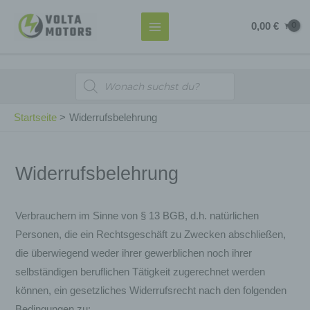
Zum
MAIN
0,00
€
Inhalt
MENU
springen
Products
search
Startseite
Widerrufsbelehrung
Widerrufsbelehrung
Verbrauchern im Sinne von § 13 BGB, d.h. natürlichen
Personen, die ein Rechtsgeschäft zu Zwecken abschließen,
die überwiegend weder ihrer gewerblichen noch ihrer
selbständigen beruflichen Tätigkeit zugerechnet werden
können, ein gesetzliches Widerrufsrecht nach den folgenden
Bedingungen zu: