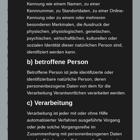
Kennung wie einem Namen, zu einer
An:
Kennnummer, zu Standortdaten, zu einer Online-
Kennung oder zu einem oder mehreren
G&C Handels GmbH & Co. KG,
besonderen Merkmalen, die Ausdruck der
Josef-Bautz-Straße 26,
physischen, physiologischen, genetischen,
psychischen, wirtschaftlichen, kulturellen oder
63457 Hanau,
sozialen Identität dieser natürlichen Person sind,
Deutschland,
identifiziert werden kann.
E-Mail: info@volta-motors.de
b) betroffene Person
Hiermit widerrufe(n) ich/wir* den von mir/uns*
Betroffene Person ist jede identifizierte oder
abgeschlossenen Vertrag über den Kauf der folgenden Waren:
identifizierbare natürliche Person, deren
personenbezogene Daten von dem für die
Bestellt am / Erhalten am*:
Verarbeitung Verantwortlichen verarbeitet werden.
c) Verarbeitung
Name des/der Verbraucher(s):
Verarbeitung ist jeder mit oder ohne Hilfe
Anschrift des/der Verbraucher(s):
automatisierter Verfahren ausgeführte Vorgang
oder jede solche Vorgangsreihe im
Datum:
Zusammenhang mit personenbezogenen Daten