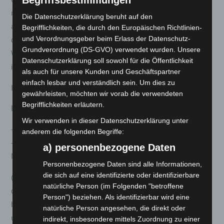
Begriffsbestimmungen
müssen für einen etwaigen Wertverlust der Waren nur
Die Datenschutzerklärung beruht auf den
aufkommen, wenn dieser Wertverlust auf einen zur Prüfung
Begrifflichkeiten, die durch den Europäischen Richtlinien-
und Verordnungsgeber beim Erlass der Datenschutz-
der Beschaffenheit, Eigenschaften und Funktionsweise der
Grundverordnung (DS-GVO) verwendet wurden. Unsere
Waren nicht notwendigen Umgang mit ihnen zurückzuführen
Datenschutzerklärung soll sowohl für die Öffentlichkeit
ist.
als auch für unsere Kunden und Geschäftspartner
einfach lesbar und verständlich sein. Um dies zu
II. Widerrufsformular
gewährleisten, möchten wir vorab die verwendeten
Begrifflichkeiten erläutern.
Bitte ausdrucken und an der gestrichelten Linie abtrennen:
Wir verwenden in dieser Datenschutzerklärung unter
——————————————————————————
anderem die folgenden Begriffe:
—————————————–
a) personenbezogene Daten
Muster-Widerrufsformular
Personenbezogene Daten sind alle Informationen,
die sich auf eine identifizierte oder identifizierbare
(Wenn Sie den Vertrag widerrufen wollen, dann füllen Sie bitte
natürliche Person (im Folgenden "betroffene
dieses Formular aus und senden Sie es zurück. Bitte
Person") beziehen. Als identifizierbar wird eine
beachten Sie, dass dieses Formular nicht vorgeschrieben ist,
natürliche Person angesehen, die direkt oder
um wirksam den Widerruf zu erklären.)
indirekt, insbesondere mittels Zuordnung zu einer