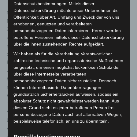
Datenschutzbestimmungen. Mittels dieser
Tagen ab dem Tag zurückzuzahlen, an dem die Mitteilung
Datenschutzerklärung möchte unser Unternehmen die
über Ihren Widerruf dieses Vertrags bei uns eingegangen ist.
Öffentlichkeit über Art, Umfang und Zweck der von uns
Für diese Rückzahlung verwenden wir dasselbe
erhobenen, genutzten und verarbeiteten
Zahlungsmittel, das Sie bei der ursprünglichen Transaktion
personenbezogenen Daten informieren. Ferner werden
betroffene Personen mittels dieser Datenschutzerklärung
eingesetzt haben, es sei denn, mit Ihnen wurde ausdrücklich
über die ihnen zustehenden Rechte aufgeklärt.
etwas anderes vereinbart; in keinem Fall werden Ihnen wegen
Wir haben als für die Verarbeitung Verantwortlicher
dieser Rückzahlung Entgelte berechnet. Wir können die
zahlreiche technische und organisatorische Maßnahmen
Rückzahlung verweigern, bis wir die Waren wieder
umgesetzt, um einen möglichst lückenlosen Schutz der
zurückerhalten haben oder bis Sie den Nachweis erbracht
über diese Internetseite verarbeiteten
haben, dass Sie die Waren zurückgesandt haben, je
personenbezogenen Daten sicherzustellen. Dennoch
nachdem, welches der frühere Zeitpunkt ist. Sie haben die
können Internetbasierte Datenübertragungen
grundsätzlich Sicherheitslücken aufweisen, sodass ein
Waren unverzüglich und in jedem Fall spätestens binnen 14
absoluter Schutz nicht gewährleistet werden kann. Aus
Tagen ab dem Tag, an dem Sie uns über den Widerruf dieses
diesem Grund steht es jeder betroffenen Person frei,
Vertrags unterrichten, an uns zurückzusenden oder zu
personenbezogene Daten auch auf alternativen Wegen,
übergeben. Die Frist ist gewahrt, wenn Sie die Waren vor
beispielsweise telefonisch, an uns zu übermitteln.
Ablauf der Frist von 14 Tagen absenden. Sie tragen die
unmittelbaren Kosten der Rücksendung der Waren. Sie