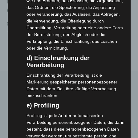
wie das Erheben, das Erfassen, die Organisation,
Unterschrift des/der Verbraucher(s) (nur bei Mitteilung auf
das Ordnen, die Speicherung, die Anpassung
Papier)
oder Veränderung, das Auslesen, das Abfragen,
die Verwendung, die Offenlegung durch
(*) Unzutreffendes streichen.
Übermittlung, Verbreitung oder eine andere Form
——————————————————————————
der Bereitstellung, den Abgleich oder die
——————————————<<
Verknüpfung, die Einschränkung, das Löschen
oder die Vernichtung.
d) Einschränkung der
Verarbeitung
Einschränkung der Verarbeitung ist die
Markierung gespeicherter personenbezogener
Daten mit dem Ziel, ihre künftige Verarbeitung
einzuschränken.
e) Profiling
Profiling ist jede Art der automatisierten
Webseite
Verarbeitung personenbezogener Daten, die darin
besteht, dass diese personenbezogenen Daten
verwendet werden, um bestimmte persönliche
Cashback-Aktion