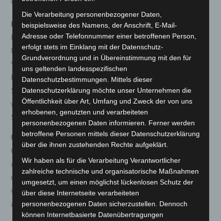
Verbraucherschlichtungsstelle teilzunehmen.
Die Verarbeitung personenbezogener Daten,
Hinweise zu Inhalten & Links
beispielsweise des Namens, der Anschrift, E-Mail-
Adresse oder Telefonnummer einer betroffenen Person,
Die Inhalte dieser Seiten werden mit Sorgfalt erstellt und nach
erfolgt stets im Einklang mit der Datenschutz-
Möglichkeit aktualisiert. Rechtlich verbindlich sind unsere
Grundverordnung und in Übereinstimmung mit den für
Vertragsunterlagen und Pflichtinformationen.
uns geltenden landesspezifischen
Externe Links wurden zum Zeitpunkt der Verlinkung geprüft.
Datenschutzbestimmungen. Mittels dieser
Datenschutzerklärung möchte unser Unternehmen die
Sobald uns Rechtsverletzungen bekannt werden, entfernen
Öffentlichkeit über Art, Umfang und Zweck der von uns
wir solche Verlinkungen unverzüglich. Für Inhalte verlinkter
erhobenen, genutzten und verarbeiteten
Seiten sind deren Anbieter verantwortlich.
personenbezogenen Daten informieren. Ferner werden
betroffene Personen mittels dieser Datenschutzerklärung
Urheberrecht
über die ihnen zustehenden Rechte aufgeklärt.
G&C Handels GmbH & Co. KG, soweit nicht anders
Wir haben als für die Verarbeitung Verantwortlicher
angegeben. Texte, Bilder, Grafiken und sonstige Inhalte sind
zahlreiche technische und organisatorische Maßnahmen
urheberrechtlich geschützt; eine Nutzung ist nur mit
umgesetzt, um einen möglichst lückenlosen Schutz der
vorheriger Zustimmung gestattet, soweit gesetzlich nicht
über diese Internetseite verarbeiteten
personenbezogenen Daten sicherzustellen. Dennoch
ausdrücklich erlaubt.
können Internetbasierte Datenübertragungen