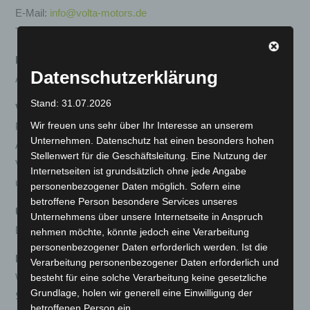
E-Mail:
info@volta-motors.de
Telefon: +49 6181 3698350
Registereintrag
Datenschutzerklärung
Amtsgericht Hanau, HRA 94318
Stand: 31.07.2026
Vertretungsberechtigte
Wir freuen uns sehr über Ihr Interesse an unserem
Persönlich haftende Gesellschafterin: G&C Vertriebs GmbH,
Unternehmen. Datenschutz hat einen besonders hohen
Amtsgericht Hanau, HRB 100162
Stellenwert für die Geschäftsleitung. Eine Nutzung der
Vertreten durch die Geschäftsführer:
Sascha Oliver Günther
Internetseiten ist grundsätzlich ohne jede Angabe
und
Muhammet Oguen Calik
personenbezogener Daten möglich. Sofern eine
betroffene Person besondere Services unseres
Umsatzsteuer-Identifikationsnummer
Unternehmens über unsere Internetseite in Anspruch
DE368790209
nehmen möchte, könnte jedoch eine Verarbeitung
personenbezogener Daten erforderlich werden. Ist die
Hinweis nach § 36 VSBG
Verarbeitung personenbezogener Daten erforderlich und
besteht für eine solche Verarbeitung keine gesetzliche
Wir sind
nicht verpflichtet und nicht bereit
, an
Grundlage, holen wir generell eine Einwilligung der
Streitbeilegungsverfahren vor einer
betroffenen Person ein.