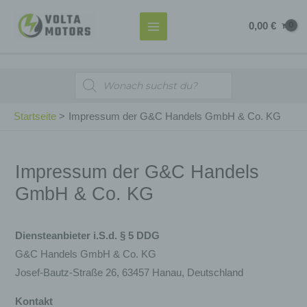
Zum
MAIN
0,00
€
Inhalt
MENU
springen
Products
search
Startseite
Impressum der G&C Handels GmbH & Co. KG
Impressum der G&C Handels
GmbH & Co. KG
Diensteanbieter i.S.d. § 5 DDG
G&C Handels GmbH & Co. KG
Josef-Bautz-Straße 26, 63457 Hanau, Deutschland
Kontakt