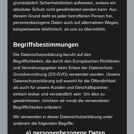
grundsätzlich Sicherheitslücken aufweisen, sodass ein
„
Volta Motors
“ ist eine Marke/Shop der
G&C Handels
absoluter Schutz nicht gewährleistet werden kann. Aus
GmbH & Co. KG
, Josef-Bautz-Straße 26, 63457 Hanau,
diesem Grund steht es jeder betroffenen Person frei,
Deutschland. Vertragspartner ist stets die G&C Handels
personenbezogene Daten auch auf alternativen Wegen,
GmbH & Co. KG.
beispielsweise telefonisch, an uns zu übermitteln.
Begriffsbestimmungen
Die Datenschutzerklärung beruht auf den
Begrifflichkeiten, die durch den Europäischen Richtlinien-
und Verordnungsgeber beim Erlass der Datenschutz-
Grundverordnung (DS-GVO) verwendet wurden. Unsere
Datenschutzerklärung soll sowohl für die Öffentlichkeit
als auch für unsere Kunden und Geschäftspartner
einfach lesbar und verständlich sein. Um dies zu
gewährleisten, möchten wir vorab die verwendeten
Begrifflichkeiten erläutern.
Wir verwenden in dieser Datenschutzerklärung unter
Webseite
anderem die folgenden Begriffe:
a) personenbezogene Daten