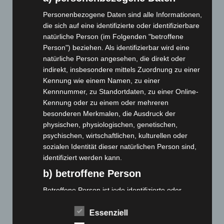
Cashback-Aktion
Personenbezogene Daten sind alle Informationen,
Händler werden
die sich auf eine identifizierte oder identifizierbare
Home
natürliche Person (im Folgenden "betroffene
Gemeinsam spenden
Person") beziehen. Als identifizierbar wird eine
Jobs
natürliche Person angesehen, die direkt oder
indirekt, insbesondere mittels Zuordnung zu einer
Kontakt
Kennung wie einem Namen, zu einer
Reklamation einreichen
Kennnummer, zu Standortdaten, zu einer Online-
Über uns
Kennung oder zu einem oder mehreren
besonderen Merkmalen, die Ausdruck der
Produktpalette
physischen, physiologischen, genetischen,
psychischen, wirtschaftlichen, kulturellen oder
Elektro-Chopper
sozialen Identität dieser natürlichen Person sind,
Elektro-Fahrräder
identifiziert werden kann.
Elektro-Kabinenroller
b) betroffene Person
Elektro-Klappräder
Betroffene Person ist jede identifizierte oder
Elektro-Lastendreiräder
identifizierbare natürliche Person, deren
Elektro-Roller
personenbezogene Daten von dem für die
Essenziell
Verarbeitung Verantwortlichen verarbeitet werden.
Elektro-Seniorenmobile