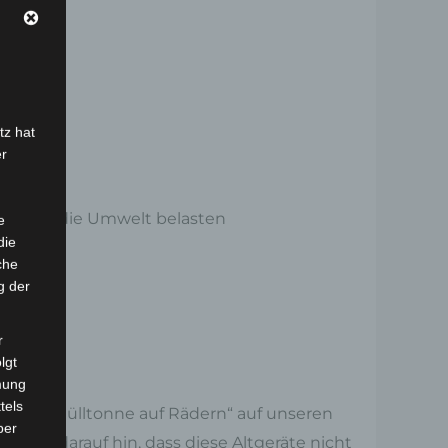
tz hat
er
ffe, die die Umwelt belasten
e
die
che
g der
r
lgt
mung
tels
henen Mülltonne auf Rädern“ auf unseren
ber
 weist darauf hin, dass diese Altgeräte nicht