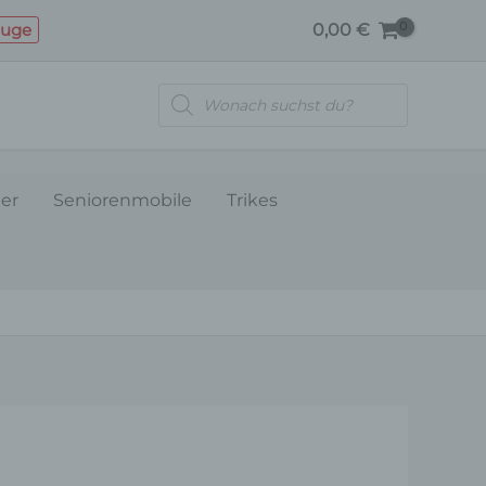
euge
0,00
€
Products
search
ler
Seniorenmobile
Trikes