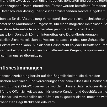
mfang und Zweck der von uns erhobenen, genutzten und verarbeiteten
über den Hausmüll entsorgt w
enbezogenen Daten informieren. Ferner werden betroffene Personen 
 Datenschutzerklärung über die ihnen zustehenden Rechte aufgeklärt.
fachgerecht gesammelt werd
ben als für die Verarbeitung Verantwortlicher zahlreiche technische un
Bitte gib deine Elektroaltgerät
isatorische Maßnahmen umgesetzt, um einen möglichst lückenlosen S
er diese Internetseite verarbeiteten personenbezogenen Daten
wie zum Beispiel einem lokale
zustellen. Dennoch können Internetbasierte Datenübertragungen
umweltgerechte Entsorgung si
ätzlich Sicherheitslücken aufweisen, sodass ein absoluter Schutz nicht
leistet werden kann. Aus diesem Grund steht es jeder betroffenen Pe
MEHR INFOS
personenbezogene Daten auch auf alternativen Wegen, beispielsweise
nisch, an uns zu übermitteln.
riffsbestimmungen
en, die Schadstoffe enthalten, sind mit folgenden Zei
tenschutzerklärung beruht auf den Begrifflichkeiten, die durch den
ischen Richtlinien- und Verordnungsgeber beim Erlass der Datenschut
verordnung (DS-GVO) verwendet wurden. Unsere Datenschutzerklärun
 für die Öffentlichkeit als auch für unsere Kunden und Geschäftspartne
h lesbar und verständlich sein. Um dies zu gewährleisten, möchten wir
rwendeten Begrifflichkeiten erläutern.