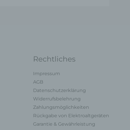
ng mit
legung
ung,
oder
Rechtliches
Impressum
AGB
Datenschutzerklärung
ner
Widerrufsbelehrung
endet
Zahlungsmöglichkeiten
e
Rückgabe von Elektroaltgeräten
en,
Garantie & Gewährleistung
l