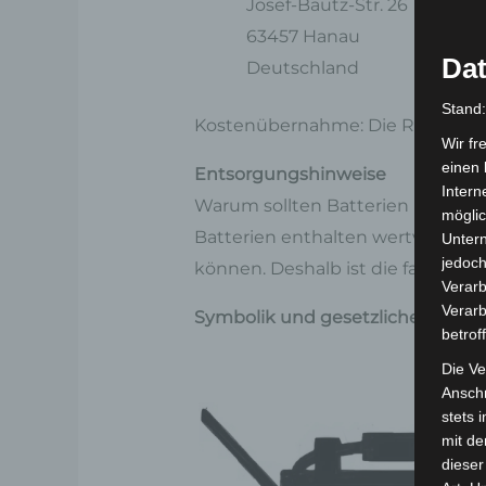
Josef-Bautz-Str. 26
63457 Hanau
Dat
Deutschland
Stand
Kostenübernahme: Die Rücksendung
Wir fr
einen 
Entsorgungshinweise
Intern
Warum sollten Batterien nicht i
möglic
Batterien enthalten wertvolle Ro
Unter
jedoch
können. Deshalb ist die fachger
Verarb
Verarb
Symbolik und gesetzliche Hinwei
betrof
Die Ve
Anschr
stets 
mit de
dieser