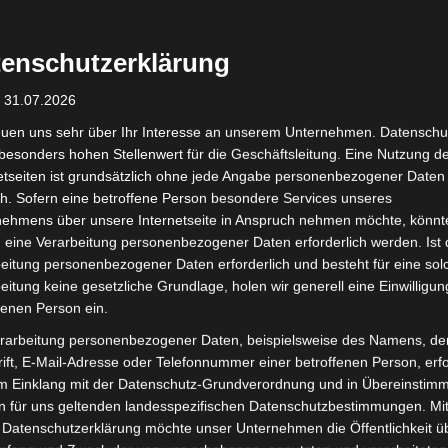
enschutzerklärung
: 31.07.2026
 ist für Sie kostenfrei.
euen uns sehr über Ihr Interesse an unserem Unternehmen. Datenschu
besonders hohen Stellenwert für die Geschäftsleitung. Eine Nutzung d
etseiten ist grundsätzlich ohne jede Angabe personenbezogener Daten
n den Hausmüll?
h. Sofern eine betroffene Person besondere Services unseres
hstoffe, die recycelt werden können, aber auch Schadsto
nehmens über unsere Internetseite in Anspruch nehmen möchte, könnt
 eine Verarbeitung personenbezogener Daten erforderlich werden. Ist 
echte Entsorgung entscheidend.
eitung personenbezogener Daten erforderlich und besteht für eine sol
eitung keine gesetzliche Grundlage, holen wir generell eine Einwilligun
se
fenen Person ein.
rarbeitung personenbezogener Daten, beispielsweise des Namens, de
ift, E-Mail-Adresse oder Telefonnummer einer betroffenen Person, erfo
im Einklang mit der Datenschutz-Grundverordnung und in Übereinstim
n für uns geltenden landesspezifischen Datenschutzbestimmungen. Mit
Das Symbol der „durchgestric
 Datenschutzerklärung möchte unser Unternehmen die Öffentlichkeit ü
Elektro- und Elektronikgeräten