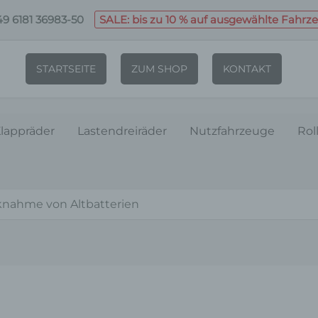
9 6181 36983-50
SALE: bis zu 10 % auf ausgewählte Fahrz
STARTSEITE
ZUM SHOP
KONTAKT
lappräder
Lastendreiräder
Nutzfahrzeuge
Rol
nahme von Altbatterien