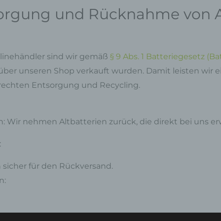
orgung und Rücknahme von Al
linehändler sind wir gemäß
§ 9 Abs. 1 Batteriegesetz (Ba
e über unseren Shop verkauft wurden. Damit leisten wir 
echten Entsorgung und Recycling.
 Wir nehmen Altbatterien zurück, die direkt bei uns e
:
 sicher für den Rückversand.
n: