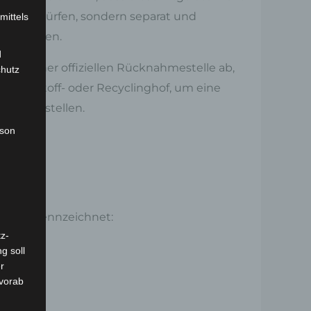
erden dürfen, sondern separat und
mittels
en müssen.
d
e bei einer offiziellen Rücknahmestelle ab,
chutz
n Wertstoff- oder Recyclinghof, um eine
cherzustellen.
rson
chen gekennzeichnet:
z-
g soll
r
 vorab