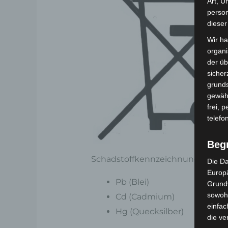
Art, U
person
dieser
Wir ha
organ
der üb
sicher
grunds
gewähr
frei, 
telefo
Beg
Schadstoffkennzeichnung: Batteri
Die Da
Europä
Pb (Blei)
Grund
sowohl
Cd (Cadmium)
einfac
Hg (Quecksilber)
die ve