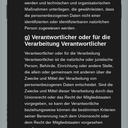
mit
mit
werden und technischen und organisatorischen
gewählt
ge
0
0
von
von
AUSFÜHRUNG
AUSFÜHRUNG
Maßnahmen unterliegen, die gewährleisten, dass
5
5
werden
we
WÄHLEN
WÄHLEN
die personenbezogenen Daten nicht einer
identifizierten oder identifizierbaren natürlichen
Elektro-Fahrzeuge
Elektro-Fahrzeuge
Person zugewiesen werden.
g) Verantwortlicher oder für die
Dieses
Verarbeitung Verantwortlicher
Produkt
Verantwortlicher oder für die Verarbeitung
weist
Verantwortlicher ist die natürliche oder juristische
mehrere
Person, Behörde, Einrichtung oder andere Stelle,
Varianten
die allein oder gemeinsam mit anderen über die
Zwecke und Mittel der Verarbeitung von
auf.
personenbezogenen Daten entscheidet. Sind die
Die
Zwecke und Mittel dieser Verarbeitung durch das
Optionen
Unionsrecht oder das Recht der Mitgliedstaaten
Kostenloser Versand
Kostenloser Versand
können
vorgegeben, so kann der Verantwortliche
AMOTO PICKUP YB
BOMA X9 ELEKTRO-
ELEKTRO-
KABINENROLLER 45
beziehungsweise können die bestimmten Kriterien
auf
NUTZFAHRZEUG 40
KM/H
seiner Benennung nach dem Unionsrecht oder
der
KM/H
dem Recht der Mitgliedstaaten vorgesehen
Produktseite
Bewertet
5.990,00
€
*