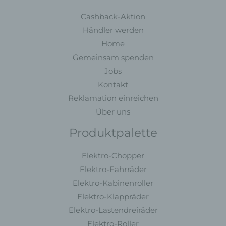
Name und Anschrift des für die
Cashback-Aktion
Verarbeitung Verantwortlichen
Händler werden
Verantwortlicher im Sinne der Datenschutz-
Home
Grundverordnung, sonstiger in den Mitgliedstaaten der
Gemeinsam spenden
Europäischen Union geltenden Datenschutzgesetze und
Jobs
anderer Bestimmungen mit datenschutzrechtlichem
Kontakt
Charakter ist:
Reklamation einreichen
MC Fahrzeugteile
Über uns
Muhammet Calik
Produktpalette
Maulbeerweg 30
63477 Maintal - Deutschland
Elektro-Chopper
Telefon: +49 6181 3698350
Elektro-Fahrräder
E-Mail:
Elektro-Kabinenroller
Elektro-Klappräder
Cookies
Elektro-Lastendreiräder
Elektro-Roller
Die Internetseiten verwenden Cookies. Cookies sind