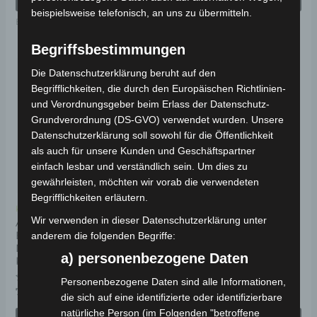
beispielsweise telefonisch, an uns zu übermitteln.
Elektro-Fahrzeuge
Elektro-Fahrzeuge
Begriffsbestimmungen
Dieses
Di
Die Datenschutzerklärung beruht auf den
Produkt
Pr
Begrifflichkeiten, die durch den Europäischen Richtlinien-
weist
wei
und Verordnungsgeber beim Erlass der Datenschutz-
Grundverordnung (DS-GVO) verwendet wurden. Unsere
mehrere
me
Datenschutzerklärung soll sowohl für die Öffentlichkeit
Varianten
Va
als auch für unsere Kunden und Geschäftspartner
auf.
auf
einfach lesbar und verständlich sein. Um dies zu
Die
Di
gewährleisten, möchten wir vorab die verwendeten
Begrifflichkeiten erläutern.
Optionen
Op
Kostenloser Versand
Kostenloser Versand
können
kö
Wir verwenden in dieser Datenschutzerklärung unter
AMOTO PICKUP A41
SAIGE PICKUP 40
ELEKTRO-
ELEKTRO-
anderem die folgenden Begriffe:
auf
au
NUTZFAHRZEUG 40
NUTZFAHRZEUG 40
a) personenbezogene Daten
der
de
KM/H
KM/H
Produktseite
Pr
Personenbezogene Daten sind alle Informationen,
Bewertet
Bewertet
7.990,00
€
7.990,00
€
*
*
gewählt
ge
die sich auf eine identifizierte oder identifizierbare
mit
mit
0
0
natürliche Person (im Folgenden "betroffene
werden
we
von
von