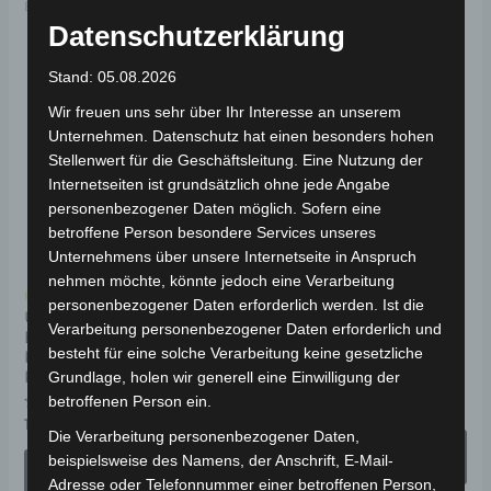
Elektro-Fahrzeuge
Elektro-Fahrzeuge
Datenschutzerklärung
Ursprünglicher
Aktueller
Dieses
Di
Stand: 05.08.2026
Preis
Preis
Angebot!
Produkt
Pr
war:
ist:
Wir freuen uns sehr über Ihr Interesse an unserem
10.900,00 €
9.810,00 €
weist
wei
Unternehmen. Datenschutz hat einen besonders hohen
Stellenwert für die Geschäftsleitung. Eine Nutzung der
mehrere
me
Internetseiten ist grundsätzlich ohne jede Angabe
Varianten
Va
personenbezogener Daten möglich. Sofern eine
auf.
auf
betroffene Person besondere Services unseres
Die
Di
Unternehmens über unsere Internetseite in Anspruch
nehmen möchte, könnte jedoch eine Verarbeitung
Optionen
Op
Kostenloser Versand
Kostenloser Versand
personenbezogener Daten erforderlich werden. Ist die
können
kö
URBAN LH-Q LI
LUQI EV300 ELEKTRO-
Verarbeitung personenbezogener Daten erforderlich und
ELEKTRO-
KABINENROLLER 4-RAD
auf
au
besteht für eine solche Verarbeitung keine gesetzliche
KABINENROLLER 45
45 KM/H
der
de
KM/H
Grundlage, holen wir generell eine Einwilligung der
Produktseite
Pr
betroffenen Person ein.
Bewertet
10.900,00
€
9.810,00
€
*
mit
Bewertet
10.490,00
€
*
gewählt
ge
0
mit
Die Verarbeitung personenbezogener Daten,
von
AUSFÜHRUNG
0
5
werden
we
beispielsweise des Namens, der Anschrift, E-Mail-
von
AUSFÜHRUNG
WÄHLEN
5
Adresse oder Telefonnummer einer betroffenen Person,
WÄHLEN