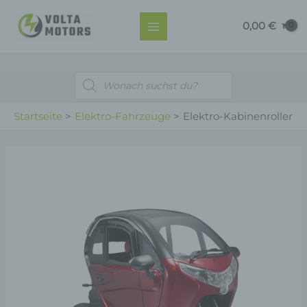
Zum
MAIN
0,00
€
Inhalt
MENU
springen
Products
search
Startseite
Elektro-Fahrzeuge
Elektro-Kabinenroller