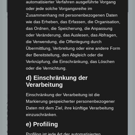
von
von
AUSFÜHRUNG
AUSFÜHRUNG
automatisierter Verfahren ausgeführte Vorgang
5
5
werden
we
WÄHLEN
WÄHLEN
oder jede solche Vorgangsreihe im
Zusammenhang mit personenbezogenen Daten
Elektro-Fahrzeuge
Elektro-Fahrzeuge
wie das Erheben, das Erfassen, die Organisation,
das Ordnen, die Speicherung, die Anpassung
oder Veränderung, das Auslesen, das Abfragen,
Dieses
Di
die Verwendung, die Offenlegung durch
Produkt
Pr
Übermittlung, Verbreitung oder eine andere Form
weist
wei
der Bereitstellung, den Abgleich oder die
mehrere
me
Verknüpfung, die Einschränkung, das Löschen
oder die Vernichtung.
Varianten
Va
auf.
auf
d) Einschränkung der
Verarbeitung
Die
Di
Optionen
Op
Einschränkung der Verarbeitung ist die
Kostenloser Versand
Kostenloser Versand
können
kö
Markierung gespeicherter personenbezogener
AMOTO PICKUP YB MIT
URBAN HAIBAOCM
BOX ELEKTRO-
ELEKTRO-
Daten mit dem Ziel, ihre künftige Verarbeitung
auf
au
NUTZFAHRZEUG 40
KABINENROLLER 45
einzuschränken.
der
de
KM/H
KM/H
e) Profiling
Produktseite
Pr
Bewertet
Bewertet
6.490,00
€
6.490,00
€
*
*
gewählt
ge
Profiling ist jede Art der automatisierten
mit
mit