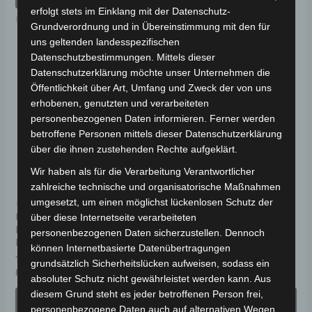
Elektro-Fahrzeuge
erfolgt stets im Einklang mit der Datenschutz-
Elektro-Fahrzeuge
Grundverordnung und in Übereinstimmung mit den für
uns geltenden landesspezifischen
Datenschutzbestimmungen. Mittels dieser
Dieses
Di
Datenschutzerklärung möchte unser Unternehmen die
Produkt
Pr
Öffentlichkeit über Art, Umfang und Zweck der von uns
weist
wei
erhobenen, genutzten und verarbeiteten
personenbezogenen Daten informieren. Ferner werden
mehrere
me
betroffene Personen mittels dieser Datenschutzerklärung
Varianten
Va
über die ihnen zustehenden Rechte aufgeklärt.
auf.
auf
Wir haben als für die Verarbeitung Verantwortlicher
Die
Di
zahlreiche technische und organisatorische Maßnahmen
Optionen
Op
umgesetzt, um einen möglichst lückenlosen Schutz der
Kostenloser Versand
Kostenloser Versand
können
kö
URBAN YU3 ELEKTRO-
URBAN LH-Q ELEKTRO-
über diese Internetseite verarbeiteten
KABINENROLLER 25-45
KABINENROLLER 45
auf
au
personenbezogenen Daten sicherzustellen. Dennoch
KM/H
KM/H
können Internetbasierte Datenübertragungen
der
de
grundsätzlich Sicherheitslücken aufweisen, sodass ein
Produktseite
Pr
Bewertet
Bewertet
8.990,00
€
8.650,00
€
*
*
absoluter Schutz nicht gewährleistet werden kann. Aus
mit
mit
gewählt
ge
0
0
diesem Grund steht es jeder betroffenen Person frei,
von
von
AUSFÜHRUNG
AUSFÜHRUNG
5
5
werden
we
personenbezogene Daten auch auf alternativen Wegen,
WÄHLEN
WÄHLEN