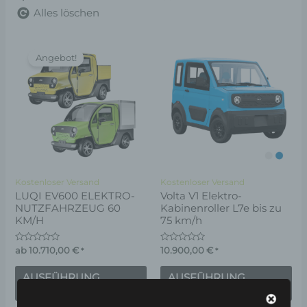
Alles löschen
Dieses
Di
Angebot!
Produkt
Pr
weist
wei
mehrere
me
Varianten
Va
auf.
auf
Die
Di
Optionen
Op
Kostenloser Versand
Kostenloser Versand
können
kö
LUQI EV600 ELEKTRO-
Volta V1 Elektro-
NUTZFAHRZEUG 60
Kabinenroller L7e bis zu
auf
au
KM/H
75 km/h
der
de
Produktseite
Pr
Bewertet
Bewertet
ab
10.710,00
€
10.900,00
€
*
*
mit
mit
gewählt
ge
0
0
von
von
AUSFÜHRUNG
AUSFÜHRUNG
5
5
werden
we
WÄHLEN
WÄHLEN