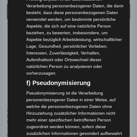
0
0
Verarbeitung personenbezogener Daten, die darin
werden
we
von
von
AUSFÜHRUNG
AUSFÜHRUNG
5
5
besteht, dass diese personenbezogenen Daten
WÄHLEN
WÄHLEN
verwendet werden, um bestimmte persönliche
Elektro-Fahrzeuge
Elektro-Fahrzeuge
Aspekte, die sich auf eine natürliche Person
beziehen, zu bewerten, insbesondere, um
Aspekte bezüglich Arbeitsleistung, wirtschaftlicher
Dieses
Di
Lage, Gesundheit, persönlicher Vorlieben,
Produkt
Pr
Interessen, Zuverlässigkeit, Verhalten,
weist
wei
Aufenthaltsort oder Ortswechsel dieser
natürlichen Person zu analysieren oder
mehrere
me
vorherzusagen.
Varianten
Va
f) Pseudonymisierung
auf.
auf
Die
Di
Pseudonymisierung ist die Verarbeitung
personenbezogener Daten in einer Weise, auf
Optionen
Op
Kostenloser Versand
Kostenloser Versand
welche die personenbezogenen Daten ohne
können
kö
URBAN QH-T ELEKTRO-
URBAN EV31 ELEKTRO-
Hinzuziehung zusätzlicher Informationen nicht
KABINENROLLER 25-45
KABINENROLLER 25-45
auf
au
mehr einer spezifischen betroffenen Person
KM/H
KM/H
der
de
zugeordnet werden können, sofern diese
zusätzlichen Informationen gesondert aufbewahrt
Produktseite
Pr
Bewertet
Bewertet
5.990,00
€
5.990,00
€
*
*