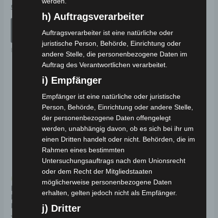
werden.
mit
Bewertet
5.990,00
€
*
gewählt
0
mit
h) Auftragsverarbeiter
von
IN DEN WARENKORB
0
5
werden
von
AUSFÜHRUNG
5
Auftragsverarbeiter ist eine natürliche oder
Elektro-Fahrzeuge
WÄHLEN
juristische Person, Behörde, Einrichtung oder
Elektro-Fahrzeuge
andere Stelle, die personenbezogene Daten im
Auftrag des Verantwortlichen verarbeitet.
i) Empfänger
Dieses
Di
Produkt
Pr
Empfänger ist eine natürliche oder juristische
weist
wei
Person, Behörde, Einrichtung oder andere Stelle,
der personenbezogene Daten offengelegt
mehrere
me
werden, unabhängig davon, ob es sich bei ihr um
Varianten
Va
einen Dritten handelt oder nicht. Behörden, die im
auf.
auf
Rahmen eines bestimmten
Die
Di
Untersuchungsauftrags nach dem Unionsrecht
oder dem Recht der Mitgliedstaaten
Optionen
Op
Kostenloser Versand
Kostenloser Versand
möglicherweise personenbezogene Daten
können
kö
BOMA X5 ELEKTRO-
Volta EV1 Elektro-
erhalten, gelten jedoch nicht als Empfänger.
KABINENROLLER 25-45
Kabinenroller L6e bis zu
auf
au
KM/H
45 km/h
j) Dritter
der
de