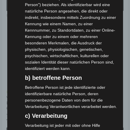
AUSFÜHRUNG
AUSFÜHRUNG
5
5
Person") beziehen. Als identifizierbar wird eine
WÄHLEN
WÄHLEN
natürliche Person angesehen, die direkt oder
Elektro-Fahrzeuge
Elektro-Fahrzeuge
indirekt, insbesondere mittels Zuordnung zu einer
Kennung wie einem Namen, zu einer
Kennnummer, zu Standortdaten, zu einer Online-
Dieses
Di
Kennung oder zu einem oder mehreren
Produkt
Pr
besonderen Merkmalen, die Ausdruck der
weist
wei
physischen, physiologischen, genetischen,
psychischen, wirtschaftlichen, kulturellen oder
mehrere
me
sozialen Identität dieser natürlichen Person sind,
Varianten
Va
identifiziert werden kann.
auf.
auf
b) betroffene Person
Die
Di
Betroffene Person ist jede identifizierte oder
Optionen
Op
Kostenloser Versand
Kostenloser Versand
identifizierbare natürliche Person, deren
können
kö
Volta EV2 Elektro-
URBAN QH-Q ELEKTRO-
personenbezogene Daten von dem für die
Kabinenroller L7e bis zu
KABINENROLLER 45
auf
au
Verarbeitung Verantwortlichen verarbeitet werden.
60 km/h
KM/H
der
de
c) Verarbeitung
Produktseite
Pr
Bewertet
Bewertet
7.490,00
€
6.690,00
€
*
*
mit
mit
Verarbeitung ist jeder mit oder ohne Hilfe
gewählt
ge
0
0