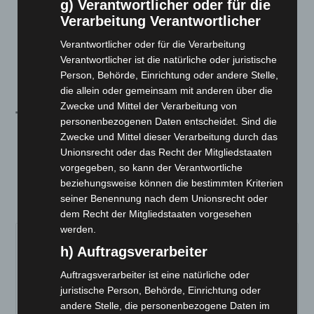
g) Verantwortlicher oder für die
Batterie:
72V
116Ah
Lithium Eisen Phosphat
Verarbeitung Verantwortlicher
Maximale Geschwindigkeit:
45 km/h
Bremssystem:
Scheibenbremse
Verantwortlicher oder für die Verarbeitung
Verantwortlicher ist die natürliche oder juristische
Farboptionen:
WEIß, ROT, SCHWARZ ,BLAU,
Person, Behörde, Einrichtung oder andere Stelle,
GRAU, GRÜN, WEISS
die allein oder gemeinsam mit anderen über die
Zwecke und Mittel der Verarbeitung von
Technische Maße:
personenbezogenen Daten entscheidet. Sind die
Zwecke und Mittel dieser Verarbeitung durch das
Unionsrecht oder das Recht der Mitgliedstaaten
Länge:
2300 mm
vorgegeben, so kann der Verantwortliche
Breite:
1420 mm
beziehungsweise können die bestimmten Kriterien
Höhe:
1650 mm
seiner Benennung nach dem Unionsrecht oder
dem Recht der Mitgliedstaaten vorgesehen
werden.
h) Auftragsverarbeiter
Auftragsverarbeiter ist eine natürliche oder
juristische Person, Behörde, Einrichtung oder
andere Stelle, die personenbezogene Daten im