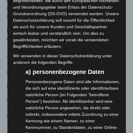
Begrifflichkeiten, die durch den Europäischen Richtlinien-
Personen zugelassen. Der bürstenlose 10.000 Watt Motor
und Verordnungsgeber beim Erlass der Datenschutz-
liefert eine konstante Leistung von 3.000 Watt, was eine
Grundverordnung (DS-GVO) verwendet wurden. Unsere
Höchstgeschwindigkeit von 45 km/h ermöglicht.
Datenschutzerklärung soll sowohl für die Öffentlichkeit
als auch für unsere Kunden und Geschäftspartner
Umweltfreundlich und
einfach lesbar und verständlich sein. Um dies zu
Wirtschaftlich
gewährleisten, möchten wir vorab die verwendeten
Begrifflichkeiten erläutern.
Wir verwenden in dieser Datenschutzerklärung unter
Angetrieben von einem Lithium-Eisen-Phosphat-Akku (72V
anderem die folgenden Begriffe:
116Ah), zeichnet sich der EV300 durch niedrige
a) personenbezogene Daten
Betriebskosten und minimale Umweltbelastung aus.
Personenbezogene Daten sind alle Informationen,
Komfort und Sicherheit
die sich auf eine identifizierte oder identifizierbare
natürliche Person (im Folgenden "betroffene
Der EV300 ist mit einer Vielzahl von Annehmlichkeiten
Person") beziehen. Als identifizierbar wird eine
natürliche Person angesehen, die direkt oder
ausgestattet, darunter eine Alarmanlage, elektrische
indirekt, insbesondere mittels Zuordnung zu einer
Handbremse, USB-Anschluss, Luxussitz, LED-Beleuchtung,
Kennung wie einem Namen, zu einer
Tempomat und vieles mehr. Für zusätzliche Sicherheit sorgen
Kennnummer, zu Standortdaten, zu einer Online-
das CBS-Bremssystem und die elektronische