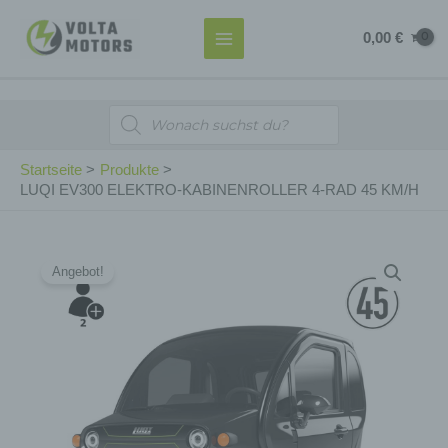
Zum
MAIN
0,00
€
Inhalt
MENU
springen
Products
search
Startseite
Produkte
LUQI EV300 ELEKTRO-KABINENROLLER 4-RAD 45 KM/H
LUQI
Ursprünglicher
Aktueller
Angebot!
EV300
Preis
Preis
ELEKTRO-
KABINENROLLER
war:
ist:
4-
10.900,00 €
9.810,00 €.
RAD
45
KM/H