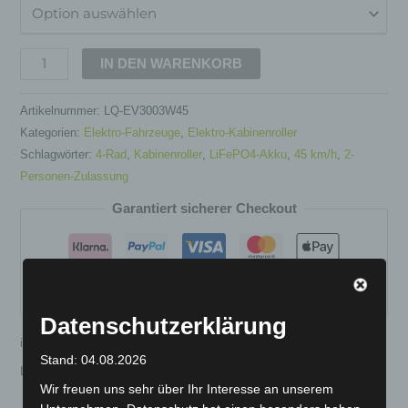
IN DEN WARENKORB
Artikelnummer:
LQ-EV3003W45
Kategorien:
Elektro-Fahrzeuge
,
Elektro-Kabinenroller
Schlagwörter:
4-Rad
,
Kabinenroller
,
LiFePO4-Akku
,
45 km/h
,
2-
Personen-Zulassung
Garantiert sicherer Checkout
Datenschutzerklärung
inkl. MwSt.
Kostenloser Versand
Stand: 04.08.2026
Lieferzeit:
Versandfertig innerhalb 24 Stunden*
Wir freuen uns sehr über Ihr Interesse an unserem