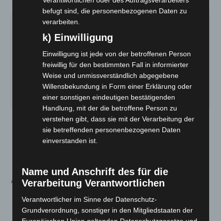
befugt sind, die personenbezogenen Daten zu
verarbeiten.
k) Einwilligung
Einwilligung ist jede von der betroffenen Person
freiwillig für den bestimmten Fall in informierter
Weise und unmissverständlich abgegebene
LUQI EV300
LUQI EV600
LUQI EV600
Willensbekundung in Form einer Erklärung oder
CAR
PICKUP
CARGO
einer sonstigen eindeutigen bestätigenden
Handlung, mit der die betroffene Person zu
verstehen gibt, dass sie mit der Verarbeitung der
sie betreffenden personenbezogenen Daten
JETZT ANFRAGEN
einverstanden ist.
Name und Anschrift des für die
Ähnliche Produkte
Verarbeitung Verantwortlichen
Ursprünglicher
Aktueller
Ursprünglicher
Aktueller
Verantwortlicher im Sinne der Datenschutz-
Preis
Preis
Preis
Preis
Grundverordnung, sonstiger in den Mitgliedstaaten der
Angebot!
Angebot!
Angebot!
Angebot!
war:
ist:
war:
ist:
Europäischen Union geltenden Datenschutzgesetze und