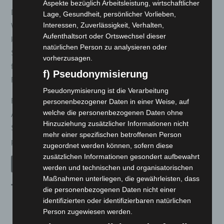
Aspekte bezüglich Arbeitsleistung, wirtschaftlicher
Der LUQI EV300 4-Rad Kabinenroller ist eine hervorragende
Lage, Gesundheit, persönlicher Vorlieben,
Interessen, Zuverlässigkeit, Verhalten,
Wahl für alle, die nach einer umweltfreundlichen,
Aufenthaltsort oder Ortswechsel dieser
kostengünstigen und komfortablen Alternative für den
natürlichen Person zu analysieren oder
Stadtverkehr suchen. Mit seinem modernen Design und der
vorherzusagen.
fortschrittlichen Technologie bietet er ein einzigartiges
f) Pseudonymisierung
Fahrerlebnis.
Pseudonymisierung ist die Verarbeitung
Für weitere Informationen und um unser Elektromobil in
personenbezogener Daten in einer Weise, auf
welche die personenbezogenen Daten ohne
Aktion zu erleben, kontaktieren Sie uns bitte oder besuchen
Hinzuziehung zusätzlicher Informationen nicht
Sie unsere Ausstellung. Wir helfen Ihnen gerne dabei, die
mehr einer spezifischen betroffenen Person
perfekte Mobilitätslösung für Ihre Bedürfnisse zu finden.
zugeordnet werden können, sofern diese
zusätzlichen Informationen gesondert aufbewahrt
JETZT ANFRAGEN
werden und technischen und organisatorischen
Maßnahmen unterliegen, die gewährleisten, dass
Technische Daten:
die personenbezogenen Daten nicht einer
identifizierten oder identifizierbaren natürlichen
Person zugewiesen werden.
Motor:
10000 Watt