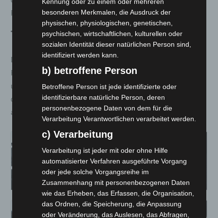
Kennung oder zu einem oder mehreren
besonderen Merkmalen, die Ausdruck der
Feststellbremse.
physischen, physiologischen, genetischen,
Technische Highlights
psychischen, wirtschaftlichen, kulturellen oder
sozialen Identität dieser natürlichen Person sind,
identifiziert werden kann.
Das Fahrzeug verfügt über ein hochauflösendes 10,25-Zoll-
b) betroffene Person
Flüssigkristall-Display, das alle wichtigen Informationen klar
und deutlich anzeigt. Die MacPherson-Vorderaufhängung und
Betroffene Person ist jede identifizierte oder
identifizierbare natürliche Person, deren
die Längslenkeraufhängung hinten gewährleisten ein
personenbezogene Daten von dem für die
angenehmes Fahrerlebnis.
Verarbeitung Verantwortlichen verarbeitet werden.
c) Verarbeitung
Verarbeitung ist jeder mit oder ohne Hilfe
automatisierter Verfahren ausgeführte Vorgang
oder jede solche Vorgangsreihe im
Zusammenhang mit personenbezogenen Daten
wie das Erheben, das Erfassen, die Organisation,
das Ordnen, die Speicherung, die Anpassung
oder Veränderung, das Auslesen, das Abfragen,