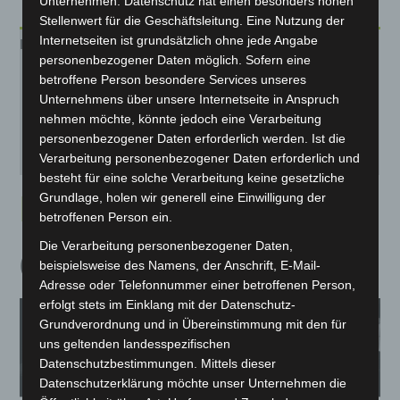
Unternehmen. Datenschutz hat einen besonders hohen
Stellenwert für die Geschäftsleitung. Eine Nutzung der
Internetseiten ist grundsätzlich ohne jede Angabe
Beschreibung
personenbezogener Daten möglich. Sofern eine
betroffene Person besondere Services unseres
Zusätzliche Informationen
Unternehmens über unsere Internetseite in Anspruch
nehmen möchte, könnte jedoch eine Verarbeitung
Produktsicherheit
personenbezogener Daten erforderlich werden. Ist die
Rezensionen (0)
Verarbeitung personenbezogener Daten erforderlich und
besteht für eine solche Verarbeitung keine gesetzliche
E-AUTO LUQI EV300
Grundlage, holen wir generell eine Einwilligung der
betroffenen Person ein.
Die Verarbeitung personenbezogener Daten,
(2 Personen-Zulassung)
beispielsweise des Namens, der Anschrift, E-Mail-
Adresse oder Telefonnummer einer betroffenen Person,
erfolgt stets im Einklang mit der Datenschutz-
Grundverordnung und in Übereinstimmung mit den für
uns geltenden landesspezifischen
Datenschutzbestimmungen. Mittels dieser
Datenschutzerklärung möchte unser Unternehmen die