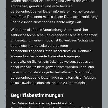
Öffentlichkeit über Art, Umfang und Zweck der von uns
erhobenen, genutzten und verarbeiteten
LUQI EV300 4-Rad Kabinenroller – Ihr
personenbezogenen Daten informieren. Ferner werden
moderner Wegbegleiter für die Stadt
betroffene Personen mittels dieser Datenschutzerklärung
über die ihnen zustehenden Rechte aufgeklärt.
Der LUQI EV300 4-Rad Kabinenroller ist die perfekte
Wir haben als für die Verarbeitung Verantwortlicher
Kombination aus moderner Technologie, Komfort und
zahlreiche technische und organisatorische Maßnahmen
umweltfreundlicher Mobilität. Dieses Elektrofahrzeug ist
umgesetzt, um einen möglichst lückenlosen Schutz der
über diese Internetseite verarbeiteten
speziell für den städtischen Raum und kurze bis mittlere
personenbezogenen Daten sicherzustellen. Dennoch
Distanzen konzipiert und bietet eine beeindruckende
können Internetbasierte Datenübertragungen
Reichweite von bis zu 150 km pro Ladung.
grundsätzlich Sicherheitslücken aufweisen, sodass ein
absoluter Schutz nicht gewährleistet werden kann. Aus
Kompakt und Leistungsstark
diesem Grund steht es jeder betroffenen Person frei,
personenbezogene Daten auch auf alternativen Wegen,
beispielsweise telefonisch, an uns zu übermitteln.
Mit seinen kompakten Abmessungen (230 cm Länge, 142 cm
Breite, 165 cm Höhe) und einem Gewicht von nur 450 kg ist
Begriffsbestimmungen
der EV300 ideal für den Stadtverkehr. Trotz seiner Größe
bietet er eine maximale Zuladung von 223 kg und ist für zwei
Die Datenschutzerklärung beruht auf den