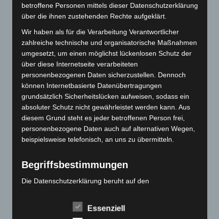
Elektro-Chopper
betroffene Personen mittels dieser Datenschutzerklärung
Elektro-Fahrräder
über die ihnen zustehenden Rechte aufgeklärt.
Elektro-Kabinenroller
Wir haben als für die Verarbeitung Verantwortlicher
Elektro-Klappräder
zahlreiche technische und organisatorische Maßnahmen
Elektro-Lastendreiräder
umgesetzt, um einen möglichst lückenlosen Schutz der
über diese Internetseite verarbeiteten
Elektro-Roller
personenbezogenen Daten sicherzustellen. Dennoch
Elektro-Seniorenmobile
können Internetbasierte Datenübertragungen
Elektro-Trikes
grundsätzlich Sicherheitslücken aufweisen, sodass ein
Ersatzteile
absoluter Schutz nicht gewährleistet werden kann. Aus
diesem Grund steht es jeder betroffenen Person frei,
Rechtliches
personenbezogene Daten auch auf alternativen Wegen,
beispielsweise telefonisch, an uns zu übermitteln.
Impressum
AGB
Begriffsbestimmungen
Datenschutzerklärung
Die Datenschutzerklärung beruht auf den
Widerrufsbelehrung
Begrifflichkeiten, die durch den Europäischen Richtlinien-
Zahlungsmöglichkeiten
und Verordnungsgeber beim Erlass der Datenschutz-
Essenziell
Grundverordnung (DS-GVO) verwendet wurden. Unsere
Rückgabe von Elektroaltgeräten