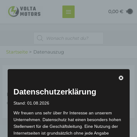
Zum
MAIN
0,00
€
Inhalt
MENU
springen
Products
search
Startseite
Datenauszug
Datenauszug
Datenschutzerklärung
Fehler:
Sie müssen sich einloggen um diese Aktion
durchzuführen.
Stand: 01.08.2026
Wir freuen uns sehr über Ihr Interesse an unserem
Unternehmen. Datenschutz hat einen besonders hohen
Stellenwert für die Geschäftsleitung. Eine Nutzung der
Internetseiten ist grundsätzlich ohne jede Angabe