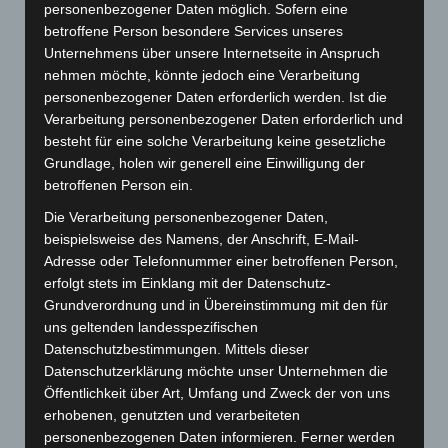
personenbezogener Daten möglich. Sofern eine
betroffene Person besondere Services unseres
Unternehmens über unsere Internetseite in Anspruch
nehmen möchte, könnte jedoch eine Verarbeitung
personenbezogener Daten erforderlich werden. Ist die
Verarbeitung personenbezogener Daten erforderlich und
Webseite
besteht für eine solche Verarbeitung keine gesetzliche
Grundlage, holen wir generell eine Einwilligung der
Cashback-Aktion
betroffenen Person ein.
Händler werden
Die Verarbeitung personenbezogener Daten,
Home
beispielsweise des Namens, der Anschrift, E-Mail-
Gemeinsam spenden
Adresse oder Telefonnummer einer betroffenen Person,
Jobs
erfolgt stets im Einklang mit der Datenschutz-
Grundverordnung und in Übereinstimmung mit den für
Kontakt
uns geltenden landesspezifischen
Reklamation einreichen
Datenschutzbestimmungen. Mittels dieser
Über uns
Datenschutzerklärung möchte unser Unternehmen die
Öffentlichkeit über Art, Umfang und Zweck der von uns
Produktpalette
erhobenen, genutzten und verarbeiteten
personenbezogenen Daten informieren. Ferner werden