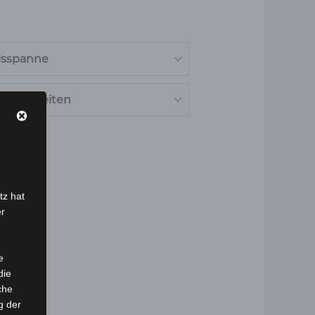
isspanne
onderheiten
tz hat
er
e
die
che
g der