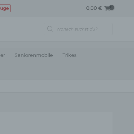
euge
0,00
€
Products
search
ler
Seniorenmobile
Trikes