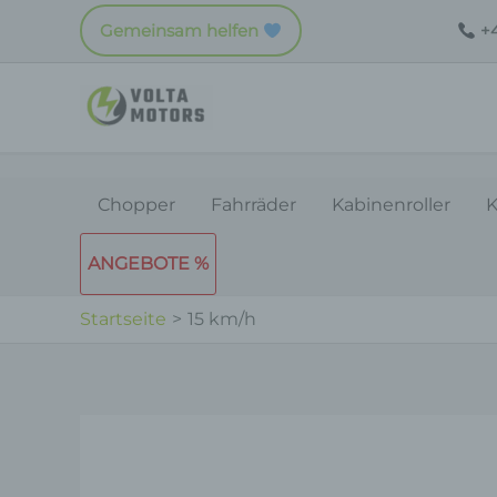
Zum
Gemeinsam helfen
+4
Inhalt
springen
Chopper
Fahrräder
Kabinenroller
K
ANGEBOTE %
Startseite
15 km/h