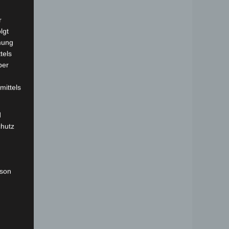
r
lgt
mung
tels
ber
mittels
d
chutz
rson