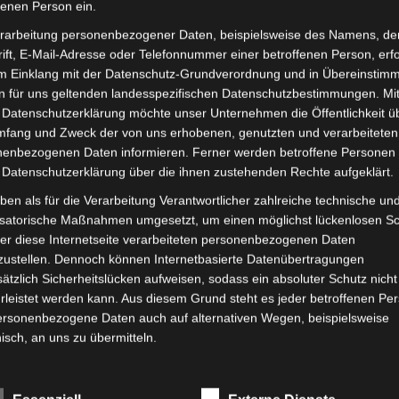
fenen Person ein.
rarbeitung personenbezogener Daten, beispielsweise des Namens, de
ionen
ift, E-Mail-Adresse oder Telefonnummer einer betroffenen Person, erfo
im Einklang mit der Datenschutz-Grundverordnung und in Übereinstim
nen
n für uns geltenden landesspezifischen Datenschutzbestimmungen. Mit
 Datenschutzerklärung möchte unser Unternehmen die Öffentlichkeit ü
mfang und Zweck der von uns erhobenen, genutzten und verarbeiteten
enbezogenen Daten informieren. Ferner werden betroffene Personen 
duktseite
 Datenschutzerklärung über die ihnen zustehenden Rechte aufgeklärt.
ählt
ben als für die Verarbeitung Verantwortlicher zahlreiche technische un
den
isatorische Maßnahmen umgesetzt, um einen möglichst lückenlosen S
er diese Internetseite verarbeiteten personenbezogenen Daten
zustellen. Dennoch können Internetbasierte Datenübertragungen
ätzlich Sicherheitslücken aufweisen, sodass ein absoluter Schutz nicht
leistet werden kann. Aus diesem Grund steht es jeder betroffenen Pe
personenbezogene Daten auch auf alternativen Wegen, beispielsweise
nisch, an uns zu übermitteln.
riffsbestimmungen