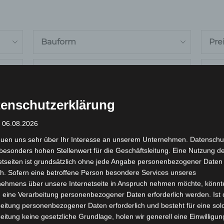
Bauform
Pre
Max. Geschwindigkeit
Bes
15 km/h
enschutzerklärung
: 06.08.2026
r Lagerware
Alles löschen
euen uns sehr über Ihr Interesse an unserem Unternehmen. Datenschu
ses
besonders hohen Stellenwert für die Geschäftsleitung. Eine Nutzung d
etseiten ist grundsätzlich ohne jede Angabe personenbezogener Daten
dukt
h. Sofern eine betroffene Person besondere Services unseres
st
nehmens über unsere Internetseite in Anspruch nehmen möchte, könnt
rere
 eine Verarbeitung personenbezogener Daten erforderlich werden. Ist 
eitung personenbezogener Daten erforderlich und besteht für eine sol
ianten
eitung keine gesetzliche Grundlage, holen wir generell eine Einwilligun