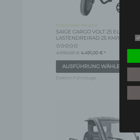
auf
der
Pro
Kostenloser Versand
SAIGE CARGO VOLT 25 ELEKTRO-
gew
LASTENDREIRAD 25 KM/H
wer
Bewertet
4.990,00
€
4.491,00
€
*
mit
0
von
AUSFÜHRUNG WÄHLEN
5
Elektro-Fahrzeuge
Die
Pro
wei
meh