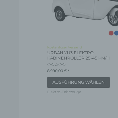
Die
Opt
kön
auf
der
Pro
Kostenloser Versand
URBAN YU3 ELEKTRO-
gew
KABINENROLLER 25-45 KM/H
wer
Bewertet
8.990,00
€
*
mit
0
von
AUSFÜHRUNG WÄHLEN
5
Elektro-Fahrzeuge
Die
Pro