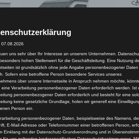
st
weist
rere
mehrere
ianten
Varianten
enschutzerklärung
auf.
: 07.08.2026
Die
ionen
Optionen
euen uns sehr über Ihr Interesse an unserem Unternehmen. Datenschu
besonders hohen Stellenwert für die Geschäftsleitung. Eine Nutzung d
nen
können
etseiten ist grundsätzlich ohne jede Angabe personenbezogener Daten
auf
h. Sofern eine betroffene Person besondere Services unseres
der
nehmens über unsere Internetseite in Anspruch nehmen möchte, könnt
 eine Verarbeitung personenbezogener Daten erforderlich werden. Ist 
duktseite
Produktseite
Kostenloser Versand
Kosten
eitung personenbezogener Daten erforderlich und besteht für eine sol
JONWAY HSL PICKUP ELEKTRO-
URBA
ählt
gewählt
eitung keine gesetzliche Grundlage, holen wir generell eine Einwilligun
LASTENDREIRAD 25-45 KM/H
KABI
den
werden
fenen Person ein.
rarbeitung personenbezogener Daten, beispielsweise des Namens, de
Bewertet
Bewerte
6.290,00
€
5.990,
*
mit
mit
ift, E-Mail-Adresse oder Telefonnummer einer betroffenen Person, erfo
0
0
von
von
im Einklang mit der Datenschutz-Grundverordnung und in Übereinstim
AUSFÜHRUNG WÄHLEN
AU
5
5
n für uns geltenden landesspezifischen Datenschutzbestimmungen. Mit