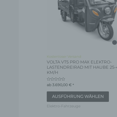
Var
auf.
Die
Opt
kön
auf
der
Pro
Kostenloser Versand
VOLTA VT5 PRO MAX ELEKTRO-
gew
LASTENDREIRAD MIT HAUBE 25-
wer
KM/H
Bewertet
ab
3.690,00
€
*
mit
0
von
AUSFÜHRUNG WÄHLEN
5
Elektro-Fahrzeuge