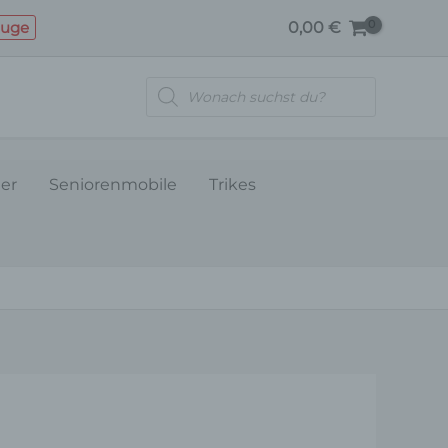
euge
0,00
€
Products
search
ler
Seniorenmobile
Trikes