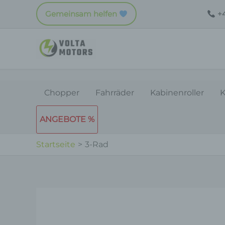
Zum
Gemeinsam helfen
+4
Inhalt
springen
Chopper
Fahrräder
Kabinenroller
K
ANGEBOTE %
Startseite
3-Rad