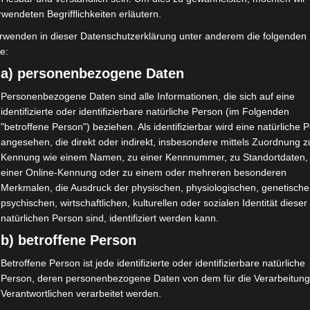
KABINENROLLER 25-45 KM/H
25-45
den
werden
rwendeten Begrifflichkeiten erläutern.
Bewertet
Bewerte
rwenden in dieser Datenschutzerklärung unter anderem die folgenden
4.790,00
€
4.590,
*
mit
mit
fe:
0
0
von
von
AUSFÜHRUNG WÄHLEN
AU
a) personenbezogene Daten
5
5
Elektro-Fahrzeuge
Elektr
Personenbezogene Daten sind alle Informationen, die sich auf eine
identifizierte oder identifizierbare natürliche Person (im Folgenden
"betroffene Person") beziehen. Als identifizierbar wird eine natürliche 
Ursprünglicher
Aktueller
ses
Dieses
angesehen, die direkt oder indirekt, insbesondere mittels Zuordnung z
Preis
Preis
Angebot!
A
Kennung wie einem Namen, zu einer Kennnummer, zu Standortdaten,
dukt
Produkt
war:
ist:
einer Online-Kennung oder zu einem oder mehreren besonderen
4.990,00 €
4.491,00 €.
st
weist
Merkmalen, die Ausdruck der physischen, physiologischen, genetische
rere
mehrere
psychischen, wirtschaftlichen, kulturellen oder sozialen Identität dieser
natürlichen Person sind, identifiziert werden kann.
ianten
Varianten
b) betroffene Person
auf.
Die
Betroffene Person ist jede identifizierte oder identifizierbare natürliche
Person, deren personenbezogene Daten von dem für die Verarbeitung
ionen
Optionen
Verantwortlichen verarbeitet werden.
nen
können