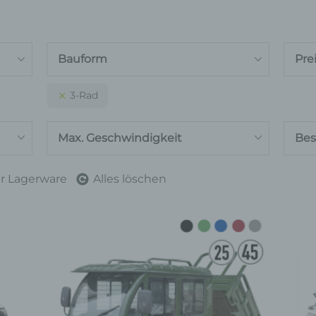
Bauform
Pre
3-Rad
Max. Geschwindigkeit
Bes
r Lagerware
Alles löschen
ses
Dieses
dukt
Produkt
st
weist
rere
mehrere
ianten
Varianten
auf.