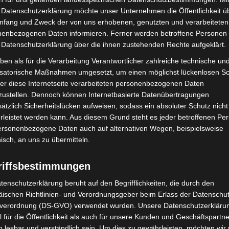
Elektro-Fahrzeuge
Elektr
 Datenschutzerklärung möchte unser Unternehmen die Öffentlichkeit ü
mfang und Zweck der von uns erhobenen, genutzten und verarbeiteten
enbezogenen Daten informieren. Ferner werden betroffene Personen 
ses
Dieses
 Datenschutzerklärung über die ihnen zustehenden Rechte aufgeklärt.
dukt
Produkt
ben als für die Verarbeitung Verantwortlicher zahlreiche technische un
isatorische Maßnahmen umgesetzt, um einen möglichst lückenlosen S
st
weist
er diese Internetseite verarbeiteten personenbezogenen Daten
rere
mehrere
zustellen. Dennoch können Internetbasierte Datenübertragungen
ianten
Varianten
ätzlich Sicherheitslücken aufweisen, sodass ein absoluter Schutz nicht
leistet werden kann. Aus diesem Grund steht es jeder betroffenen Pe
auf.
personenbezogene Daten auch auf alternativen Wegen, beispielsweise
Die
nisch, an uns zu übermitteln.
ionen
Optionen
nen
können
riffsbestimmungen
auf
tenschutzerklärung beruht auf den Begrifflichkeiten, die durch den
der
ischen Richtlinien- und Verordnungsgeber beim Erlass der Datenschut
verordnung (DS-GVO) verwendet wurden. Unsere Datenschutzerklärun
duktseite
Produktseite
Kostenloser Versand
Kosten
 für die Öffentlichkeit als auch für unsere Kunden und Geschäftspartne
VIGOROUS T414 ELEKTRO-
URBA
ählt
gewählt
h lesbar und verständlich sein. Um dies zu gewährleisten, möchten wir