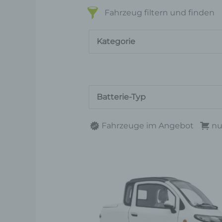
Fahrzeug filtern und finden
Kategorie
Batterie-Typ
Fahrzeuge im Angebot
nu
Die
Pro
wei
meh
Var
auf.