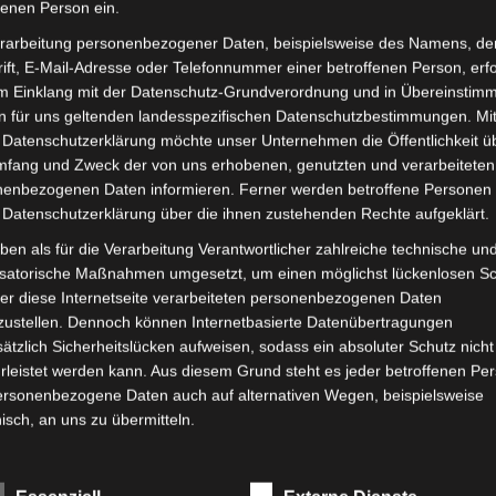
fenen Person ein.
Die
rarbeitung personenbezogener Daten, beispielsweise des Namens, de
ionen
Optionen
ift, E-Mail-Adresse oder Telefonnummer einer betroffenen Person, erfo
im Einklang mit der Datenschutz-Grundverordnung und in Übereinstim
nen
können
n für uns geltenden landesspezifischen Datenschutzbestimmungen. Mit
auf
 Datenschutzerklärung möchte unser Unternehmen die Öffentlichkeit ü
der
mfang und Zweck der von uns erhobenen, genutzten und verarbeiteten
enbezogenen Daten informieren. Ferner werden betroffene Personen 
duktseite
Produktseite
Kostenloser Versand
 Datenschutzerklärung über die ihnen zustehenden Rechte aufgeklärt.
URBAN TTX ELEKTRO-
ählt
gewählt
SENIORENMOBIL 6 KM/H
ben als für die Verarbeitung Verantwortlicher zahlreiche technische un
den
werden
isatorische Maßnahmen umgesetzt, um einen möglichst lückenlosen S
Bewertet
990,00
€
891,00
€
er diese Internetseite verarbeiteten personenbezogenen Daten
*
mit
zustellen. Dennoch können Internetbasierte Datenübertragungen
0
von
AUSFÜHRUNG WÄHLEN
ätzlich Sicherheitslücken aufweisen, sodass ein absoluter Schutz nicht
5
leistet werden kann. Aus diesem Grund steht es jeder betroffenen Pe
Elektro-Fahrzeuge
personenbezogene Daten auch auf alternativen Wegen, beispielsweise
nisch, an uns zu übermitteln.
riffsbestimmungen