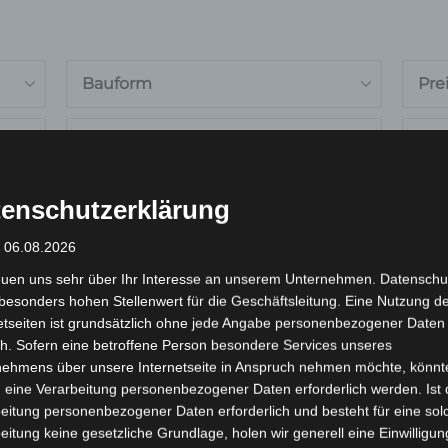
Bauform
Pre
Max. Geschwindigkeit
Bes
6 km/h
enschutzerklärung
: 06.08.2026
r Lagerware
Alles löschen
euen uns sehr über Ihr Interesse an unserem Unternehmen. Datenschu
Ursprünglicher
Aktueller
ses
Dieses
besonders hohen Stellenwert für die Geschäftsleitung. Eine Nutzung d
Preis
Preis
etseiten ist grundsätzlich ohne jede Angabe personenbezogener Daten
Angebot!
dukt
Produkt
war:
ist:
h. Sofern eine betroffene Person besondere Services unseres
990,00 €
891,00 €.
st
weist
nehmens über unsere Internetseite in Anspruch nehmen möchte, könnt
rere
mehrere
 eine Verarbeitung personenbezogener Daten erforderlich werden. Ist 
eitung personenbezogener Daten erforderlich und besteht für eine sol
ianten
Varianten
eitung keine gesetzliche Grundlage, holen wir generell eine Einwilligun
auf.