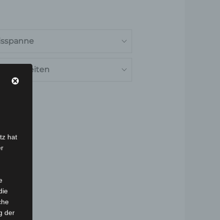
isspanne
onderheiten
tz hat
er
e
die
che
g der