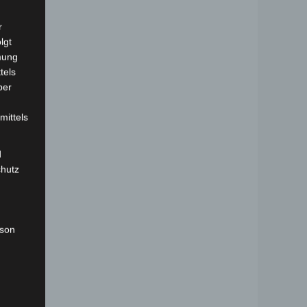
r
lgt
mung
tels
ber
mittels
d
chutz
rson