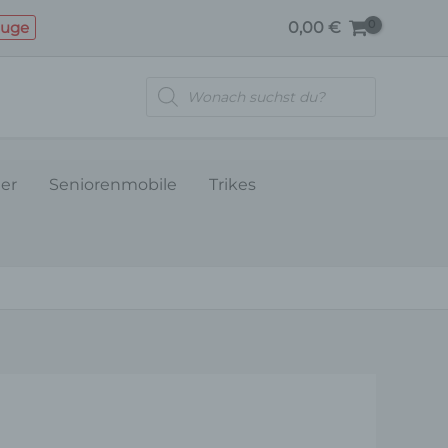
euge
0,00
€
Products
search
ler
Seniorenmobile
Trikes