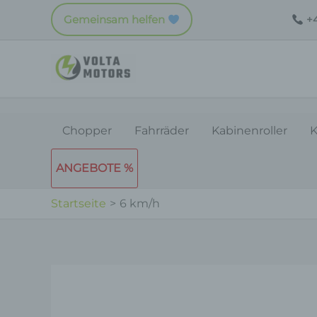
Zum
Gemeinsam helfen
+4
Inhalt
springen
Chopper
Fahrräder
Kabinenroller
K
ANGEBOTE %
Startseite
6 km/h