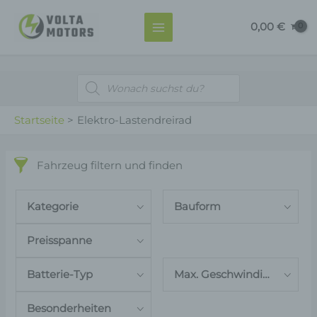
Zum
MAIN
0,00
€
Inhalt
MENU
springen
Products
search
Startseite
Elektro-Lastendreirad
Fahrzeug filtern und finden
Kategorie
Bauform
Preisspanne
Batterie-Typ
Max. Geschwindigkeit
Besonderheiten