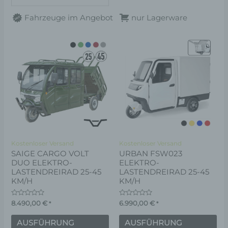
Fahrzeuge im Angebot
nur Lagerware
Dieses
Di
Produkt
Pr
weist
wei
mehrere
me
Varianten
Va
auf.
auf
Die
Di
Optionen
Op
Kostenloser Versand
Kostenloser Versand
können
kö
SAIGE CARGO VOLT
URBAN FSW023
DUO ELEKTRO-
ELEKTRO-
auf
au
LASTENDREIRAD 25-45
LASTENDREIRAD 25-45
der
de
KM/H
KM/H
Produktseite
Pr
Bewertet
Bewertet
8.490,00
€
6.990,00
€
*
*
gewählt
ge
mit
mit
0
0
werden
we
von
von
AUSFÜHRUNG
AUSFÜHRUNG
5
5