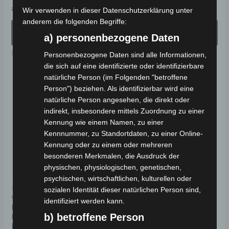
Bewertet
Bewertet
ab
2.691,00
€
ab
3.690,00
€
*
*
Wir verwenden in dieser Datenschutzerklärung unter
gewählt
ge
mit
mit
0
0
anderem die folgenden Begriffe:
werden
we
von
von
AUSFÜHRUNG
AUSFÜHRUNG
5
5
a) personenbezogene Daten
WÄHLEN
WÄHLEN
Elektro-Fahrzeuge
Elektro-Fahrzeuge
Personenbezogene Daten sind alle Informationen,
die sich auf eine identifizierte oder identifizierbare
natürliche Person (im Folgenden "betroffene
Dieses
Di
Person") beziehen. Als identifizierbar wird eine
Angebot!
Produkt
Pr
natürliche Person angesehen, die direkt oder
indirekt, insbesondere mittels Zuordnung zu einer
weist
wei
Kennung wie einem Namen, zu einer
mehrere
me
Kennnummer, zu Standortdaten, zu einer Online-
Varianten
Va
Kennung oder zu einem oder mehreren
auf.
auf
besonderen Merkmalen, die Ausdruck der
physischen, physiologischen, genetischen,
Die
Di
psychischen, wirtschaftlichen, kulturellen oder
Optionen
Op
Kostenloser Versand
Kostenloser Versand
sozialen Identität dieser natürlichen Person sind,
können
kö
VOLTA VT5 PRO MAX
VOLTA VT5+ ELEKTRO-
identifiziert werden kann.
ELEKTRO-
LASTENDREIRAD 25-45
auf
au
b) betroffene Person
LASTENDREIRAD 25-45
KM/H
der
de
KM/H