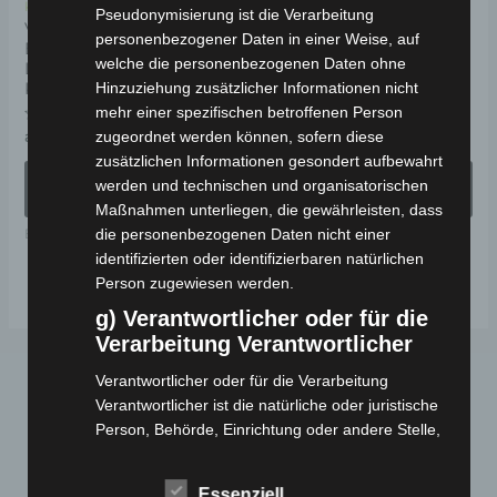
Kostenloser Versand
Kostenloser Versand
Pseudonymisierung ist die Verarbeitung
können
kö
VOLTA VM5 NEO
VOLTA VT5 KOMPAKT
personenbezogener Daten in einer Weise, auf
ELEKTRO-
ELEKTRO-
auf
au
welche die personenbezogenen Daten ohne
LASTENDREIRAD 25
LASTENDREIRAD 25
der
de
KM/H
KM/H
Hinzuziehung zusätzlicher Informationen nicht
Produktseite
Pr
mehr einer spezifischen betroffenen Person
Bewertet
Bewertet
ab
2.081,82
€
2.499,00
€
2.249,00
€
zugeordnet werden können, sofern diese
*
*
gewählt
ge
mit
mit
zusätzlichen Informationen gesondert aufbewahrt
0
0
werden
we
von
von
AUSFÜHRUNG
AUSFÜHRUNG
werden und technischen und organisatorischen
5
5
WÄHLEN
WÄHLEN
Maßnahmen unterliegen, die gewährleisten, dass
die personenbezogenen Daten nicht einer
Elektro-Fahrzeuge
Elektro-Nutzfahrzeuge
identifizierten oder identifizierbaren natürlichen
Person zugewiesen werden.
g) Verantwortlicher oder für die
Verarbeitung Verantwortlicher
Verantwortlicher oder für die Verarbeitung
Verantwortlicher ist die natürliche oder juristische
Person, Behörde, Einrichtung oder andere Stelle,
die allein oder gemeinsam mit anderen über die
Zwecke und Mittel der Verarbeitung von
Essenziell