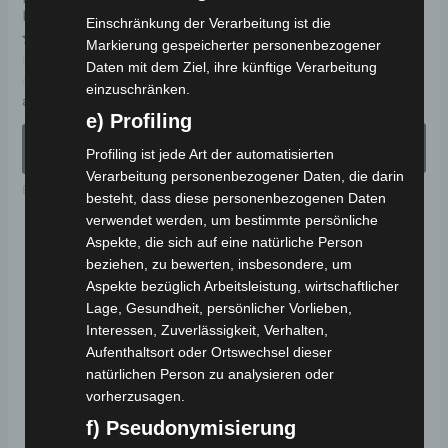
der
de
KM/H
Einschränkung der Verarbeitung ist die
Produktseite
Pr
Bewertet
Ungeprüfte
Markierung gespeicherter personenbezogener
mit
Bewertet
Ungeprüfte
gewählt
ge
4.00
Gesamtbewertungen
Daten mit dem Ziel, ihre künftige Verarbeitung
mit
von 5
5.00
Gesamtbewertungen
2.790,00
€
Neuer Preis:
einzuschränken.
werden
we
von 5
2.511,00
€
ab
2.331,00
€
*
*
e) Profiling
AUSFÜHRUNG
AUSFÜHRUNG
Profiling ist jede Art der automatisierten
WÄHLEN
WÄHLEN
Verarbeitung personenbezogener Daten, die darin
Elektro-Lastendreiräder
Elektro-Fahrzeuge
besteht, dass diese personenbezogenen Daten
verwendet werden, um bestimmte persönliche
Aspekte, die sich auf eine natürliche Person
Ursprünglicher
Aktueller
Dieses
Di
beziehen, zu bewerten, insbesondere, um
Preis
Preis
Angebot!
Angebot!
Produkt
Pr
war:
ist:
Aspekte bezüglich Arbeitsleistung, wirtschaftlicher
2.499,00 €
2.249,00 €.
weist
wei
Lage, Gesundheit, persönlicher Vorlieben,
Interessen, Zuverlässigkeit, Verhalten,
mehrere
me
Aufenthaltsort oder Ortswechsel dieser
Varianten
Va
natürlichen Person zu analysieren oder
auf.
auf
vorherzusagen.
Die
Di
f) Pseudonymisierung
Optionen
Op