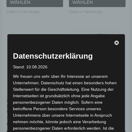
WÄHLEN
WÄHLEN
Elektro-Fahrzeuge
Elektro-Fahrzeuge
Dieses
Di
Produkt
Pr
weist
wei
mehrere
me
Datenschutzerklärung
Varianten
Va
Stand: 10.08.2026
auf.
auf
Wir freuen uns sehr über Ihr Interesse an unserem
Die
Di
Unternehmen. Datenschutz hat einen besonders hohen
Optionen
Op
Stellenwert für die Geschäftsleitung. Eine Nutzung der
Kostenloser Versand
Kostenloser Versand
können
kö
JONWAY HSL CARGO
JONWAY HSL PICKUP
Internetseiten ist grundsätzlich ohne jede Angabe
ELEKTRO-
ELEKTRO-
auf
au
personenbezogener Daten möglich. Sofern eine
LASTENDREIRAD 25-45
LASTENDREIRAD 25-45
betroffene Person besondere Services unseres
der
de
KM/H
KM/H
Unternehmens über unsere Internetseite in Anspruch
Produktseite
Pr
nehmen möchte, könnte jedoch eine Verarbeitung
Bewertet
Bewertet
6.590,00
€
6.290,00
€
*
*
gewählt
ge
mit
mit
personenbezogener Daten erforderlich werden. Ist die
0
0