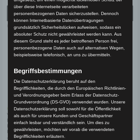
mit
mit
0
0
über diese Internetseite verarbeiteten
werden
we
von
von
AUSFÜHRUNG
AUSFÜHRUNG
5
5
personenbezogenen Daten sicherzustellen. Dennoch
WÄHLEN
WÄHLEN
können Internetbasierte Datenübertragungen
Elektro-Fahrzeuge
Elektro-Fahrzeuge
grundsätzlich Sicherheitslücken aufweisen, sodass ein
absoluter Schutz nicht gewährleistet werden kann. Aus
diesem Grund steht es jeder betroffenen Person frei,
Dieses
Di
personenbezogene Daten auch auf alternativen Wegen,
Angebot!
Produkt
Pr
beispielsweise telefonisch, an uns zu übermitteln.
weist
wei
Begriffsbestimmungen
mehrere
me
Varianten
Va
Die Datenschutzerklärung beruht auf den
auf.
auf
Begrifflichkeiten, die durch den Europäischen Richtlinien-
und Verordnungsgeber beim Erlass der Datenschutz-
Die
Di
Grundverordnung (DS-GVO) verwendet wurden. Unsere
Optionen
Op
Kostenloser Versand
Kostenloser Versand
Datenschutzerklärung soll sowohl für die Öffentlichkeit
können
kö
VOLTA VT5+ PRO
VOLTA VT5 PRO MAX
als auch für unsere Kunden und Geschäftspartner
ELEKTRO-
ELEKTRO-
auf
au
einfach lesbar und verständlich sein. Um dies zu
LASTENDREIRAD MIT
LASTENDREIRAD MIT
gewährleisten, möchten wir vorab die verwendeten
der
de
HAUBE 25-45 KM/H
HAUBE 25-45 KM/H
Begrifflichkeiten erläutern.
Produktseite
Pr