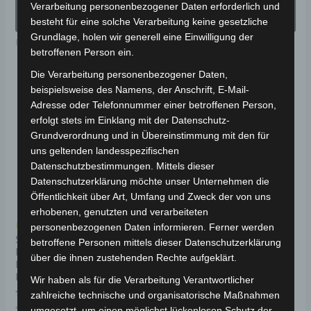
werden
we
von
von
Verarbeitung personenbezogener Daten erforderlich und
AUSFÜHRUNG
AUSFÜHRUNG
5
5
WÄHLEN
WÄHLEN
besteht für eine solche Verarbeitung keine gesetzliche
Grundlage, holen wir generell eine Einwilligung der
Elektro-Fahrzeuge
Elektro-Fahrzeuge
betroffenen Person ein.
Die Verarbeitung personenbezogener Daten,
Ursprünglicher
Aktueller
Ursprünglicher
Aktueller
Dieses
Di
beispielsweise des Namens, der Anschrift, E-Mail-
Preis
Preis
Preis
Preis
Angebot!
Angebot!
Produkt
Pr
Adresse oder Telefonnummer einer betroffenen Person,
war:
ist:
war:
ist:
4.990,00 €
4.491,00 €.
4.990,00 €
4.491,00 €.
erfolgt stets im Einklang mit der Datenschutz-
weist
wei
Grundverordnung und in Übereinstimmung mit den für
mehrere
me
uns geltenden landesspezifischen
Varianten
Va
Datenschutzbestimmungen. Mittels dieser
auf.
auf
Datenschutzerklärung möchte unser Unternehmen die
Öffentlichkeit über Art, Umfang und Zweck der von uns
Die
Di
erhobenen, genutzten und verarbeiteten
Optionen
Op
Kostenloser Versand
Kostenloser Versand
personenbezogenen Daten informieren. Ferner werden
können
kö
SAIGE CARGO VOLT 25
SAIGE CARGO VOLT 45
betroffene Personen mittels dieser Datenschutzerklärung
ELEKTRO-
ELEKTRO-
auf
au
über die ihnen zustehenden Rechte aufgeklärt.
LASTENDREIRAD 25
LASTENDREIRAD 45
der
de
KM/H
KM/H
Wir haben als für die Verarbeitung Verantwortlicher
Produktseite
Pr
zahlreiche technische und organisatorische Maßnahmen
Bewertet
Bewertet
4.990,00
€
4.491,00
€
4.990,00
€
4.491,00
€
*
*
gewählt
ge
umgesetzt, um einen möglichst lückenlosen Schutz der