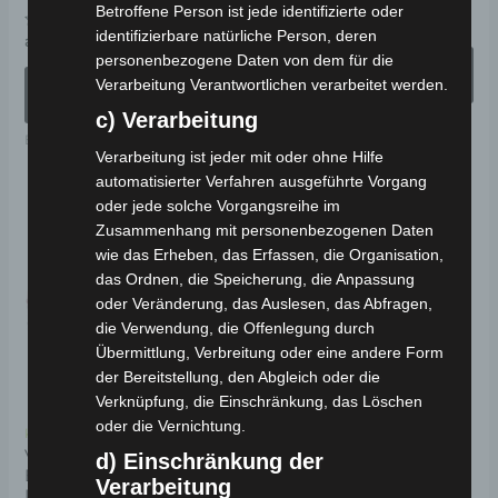
Betroffene Person ist jede identifizierte oder
Produktseite
Pr
Bewertet
ab
2.511,00
€
*
mit
identifizierbare natürliche Person, deren
Bewertet
ab
3.390,00
€
*
gewählt
ge
0
mit
personenbezogene Daten von dem für die
von
AUSFÜHRUNG
0
5
werden
we
von
AUSFÜHRUNG
WÄHLEN
Verarbeitung Verantwortlichen verarbeitet werden.
5
WÄHLEN
c) Verarbeitung
Elektro-Fahrzeuge
Elektro-Fahrzeuge
Verarbeitung ist jeder mit oder ohne Hilfe
automatisierter Verfahren ausgeführte Vorgang
Aktueller
Ursprüngl
oder jede solche Vorgangsreihe im
Dieses
Di
Preis
Preis
Zusammenhang mit personenbezogenen Daten
Angebot!
Angebot!
Produkt
Pr
ist:
war:
wie das Erheben, das Erfassen, die Organisation,
2.511,00 €.
2.790,00 €
weist
wei
das Ordnen, die Speicherung, die Anpassung
mehrere
me
oder Veränderung, das Auslesen, das Abfragen,
die Verwendung, die Offenlegung durch
Varianten
Va
Übermittlung, Verbreitung oder eine andere Form
auf.
auf
der Bereitstellung, den Abgleich oder die
Die
Di
Verknüpfung, die Einschränkung, das Löschen
Optionen
Op
oder die Vernichtung.
Kostenloser Versand
Kostenloser Versand
können
kö
VOLTA VT5 HAUBE
VOLTA VT5 ELEKTRO-
d) Einschränkung der
ELEKTRO-
LASTENDREIRAD 25-45
auf
au
Verarbeitung
LASTENDREIRAD 25-45
KM/H