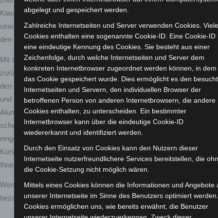
Das VSM ist das Produkt einer der längsten Reichweite seiner
abgelegt und gespeichert werden.
Klasse und ideal für Ihre Vertriebsaktivitäten (Essen, Post, Fracht
Zahlreiche Internetseiten und Server verwenden Cookies. Viel
usw.). Im Vergleich zu seinen Konkurrenten macht es Sie selbst auf
Cookies enthalten eine sogenannte Cookie-ID. Eine Cookie-ID i
den steilsten Steigungen niemals müde.
eine eindeutige Kennung des Cookies. Sie besteht aus einer
Zeichenfolge, durch welche Internetseiten und Server dem
Mit seinem starken Rahmen können Sie lange Strecken
konkreten Internetbrowser zugeordnet werden können, in dem
zurücklegen, ohne das Gleichgewicht zu verlieren. Das VSM ist mit
das Cookie gespeichert wurde. Dies ermöglicht es den besuch
den widerstandsfähigsten und besten Komponenten ausgestattet
Internetseiten und Servern, den individuellen Browser der
und kann bis zu 85 Kilogramm tragen. Die doppellagigen
betroffenen Person von anderen Internetbrowsern, die andere
Cookies enthalten, zu unterscheiden. Ein bestimmter
Aluminiumfelgen ermöglichen eine reibungslose Fahrt selbst unter
Internetbrowser kann über die eindeutige Cookie-ID
schwierigen Bedingungen und der Lenker kann nach Ihrem Komfort
wiedererkannt und identifiziert werden.
eingestellt werden. Der Akku ist tragbar und hält Ihre Lieferung auf
Durch den Einsatz von Cookies kann den Nutzern dieser
Kurs. Das VSM entspricht allen europäischen Normen und bietet
Internetseite nutzerfreundlichere Services bereitstellen, die oh
Ihnen das volle Vertrauen durch seine Haltbarkeit und Leistung.
die Cookie-Setzung nicht möglich wären.
Mittels eines Cookies können die Informationen und Angebote 
Wenn Sie das VSM zu einem erschwinglichen Preis erwerben,
unserer Internetseite im Sinne des Benutzers optimiert werden
bezahlen Sie nur für das Produkt selbst und nicht für Werbung.
Cookies ermöglichen uns, wie bereits erwähnt, die Benutzer
unserer Internetseite wiederzuerkennen. Zweck dieser