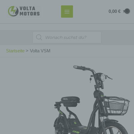
Zum
MAIN
0,00
€
Inhalt
MENU
springen
Products
search
Startseite
Volta VSM