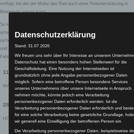
verfügt, bei der der Motor das Rad auch ohne Tretunterstützung in
Bewegung setzen kann.
So können Sie mit einem Pedelec nicht nur bequem und
umweltfreundlich unterwegs sein, sondern auch rechtlich auf der
Datenschutzerklärung
sicheren Seite stehen. Entdecken Sie jetzt die Vorteile der Pedelecs
Stand: 31.07.2026
und erleben Sie die Freiheit und Unabhängigkeit, die Ihnen diese
Wir freuen uns sehr über Ihr Interesse an unserem Unternehm
Fahrräder bieten.
Datenschutz hat einen besonders hohen Stellenwert für die
Geschäftsleitung. Eine Nutzung der Internetseiten ist
110 Kg
grundsätzlich ohne jede Angabe personenbezogener Daten
möglich. Sofern eine betroffene Person besondere Services
MAX. TRAGELAST
unseres Unternehmens über unsere Internetseite in Anspruch
nehmen möchte, könnte jedoch eine Verarbeitung
personenbezogener Daten erforderlich werden. Ist die
25 KM/H
Verarbeitung personenbezogener Daten erforderlich und beste
für eine solche Verarbeitung keine gesetzliche Grundlage, hole
HÖCHSTGESCHWINDIGKEIT
wir generell eine Einwilligung der betroffenen Person ein.
Die Verarbeitung personenbezogener Daten, beispielsweise d