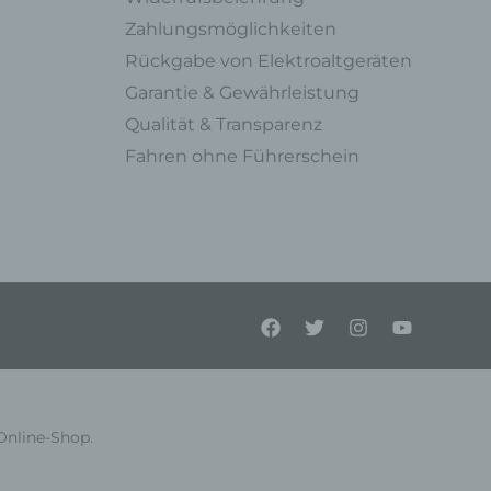
oder
Zahlungsmöglichkeiten
Rückgabe von Elektroaltgeräten
Garantie & Gewährleistung
Qualität & Transparenz
Fahren ohne Führerschein
ner
endet
e
en,
l
Online-Shop.
einer