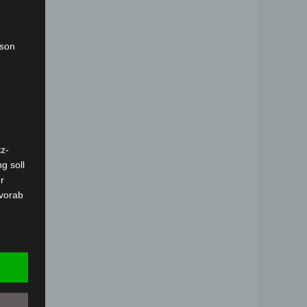
rson
z-
g soll
r
 vorab