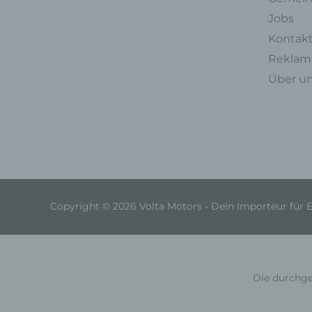
Jobs
Kontak
Reklama
Über u
Copyright © 2026 Volta Motors - Dein Importeur für 
Die durchge