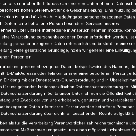
euen uns sehr über Ihr Interesse an unserem Unternehmen. Datenschu
besonders hohen Stellenwert für die Geschäftsleitung. Eine Nutzung d
etseiten ist grundsätzlich ohne jede Angabe personenbezogener Daten
inkl. 19 % MwSt.
Kostenlos
h. Sofern eine betroffene Person besondere Services unseres
Lieferzeit:
Versandfertig i
nehmens über unsere Internetseite in Anspruch nehmen möchte, könnt
 eine Verarbeitung personenbezogener Daten erforderlich werden. Ist 
eitung personenbezogener Daten erforderlich und besteht für eine sol
eitung keine gesetzliche Grundlage, holen wir generell eine Einwilligun
fenen Person ein.
it
Rezensionen (0)
rarbeitung personenbezogener Daten, beispielsweise des Namens, de
ift, E-Mail-Adresse oder Telefonnummer einer betroffenen Person, erfo
endreirad Cargo Volt (Modell: BP150, Hersteller: Saige). D
im Einklang mit der Datenschutz-Grundverordnung und in Übereinstim
remskraft und Sicherheit. Weitere Informationen zum Fa
n für uns geltenden landesspezifischen Datenschutzbestimmungen. Mit
 Datenschutzerklärung möchte unser Unternehmen die Öffentlichkeit ü
mfang und Zweck der von uns erhobenen, genutzten und verarbeiteten
enbezogenen Daten informieren. Ferner werden betroffene Personen 
 Datenschutzerklärung über die ihnen zustehenden Rechte aufgeklärt.
ben als für die Verarbeitung Verantwortlicher zahlreiche technische un
isatorische Maßnahmen umgesetzt, um einen möglichst lückenlosen S