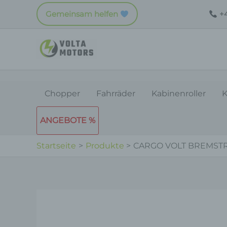
Zum
Gemeinsam helfen
+4
Inhalt
springen
Chopper
Fahrräder
Kabinenroller
K
ANGEBOTE %
Startseite
Produkte
CARGO VOLT BREMST