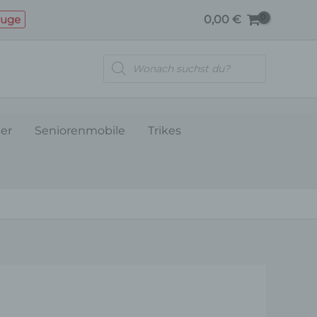
BREMSTROMMEL
euge
0,00
€
HINTERACHSE
Menge
Products
search
ler
Seniorenmobile
Trikes