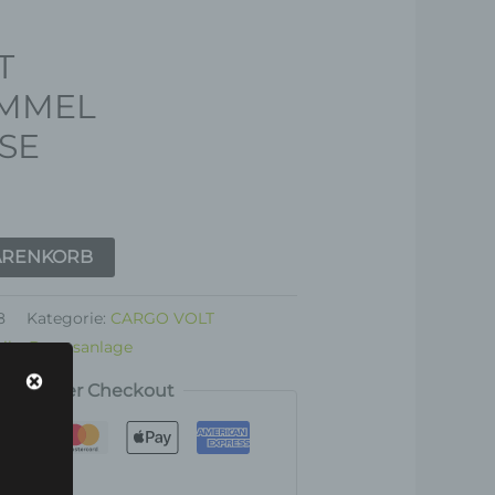
T
MMEL
SE
ARENKORB
8
Kategorie:
CARGO VOLT
ile
,
Bremsanlage
rt sicherer Checkout