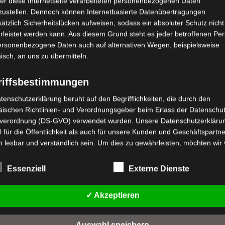
er diese Internetseite verarbeiteten personenbezogenen Daten
zustellen. Dennoch können Internetbasierte Datenübertragungen
ätzlich Sicherheitslücken aufweisen, sodass ein absoluter Schutz nicht
leistet werden kann. Aus diesem Grund steht es jeder betroffenen Pe
personenbezogene Daten auch auf alternativen Wegen, beispielsweise
nisch, an uns zu übermitteln.
riffsbestimmungen
tenschutzerklärung beruht auf den Begrifflichkeiten, die durch den
ischen Richtlinien- und Verordnungsgeber beim Erlass der Datenschut
verordnung (DS-GVO) verwendet wurden. Unsere Datenschutzerklärun
stenloser Versand
Kostenloser Versand
 für die Öffentlichkeit als auch für unsere Kunden und Geschäftspartne
ARGO VOLT
CARGO VOLT HINTERES
REMSTROMMEL
STOSSÄMPFERSET
h lesbar und verständlich sein. Um dies zu gewährleisten, möchten wir
ORDERACHSE
rwendeten Begrifflichkeiten erläutern.
Bewertet
199,00
€
*
Essenziell
Externe Dienste
rwenden in dieser Datenschutzerklärung unter anderem die folgenden
mit
wertet
9,00
€
*
0
fe:
t
von
IN DEN WARENKORB
5
✓ Akzeptieren
a) personenbezogene Daten
n
IN DEN WARENKORB
CARGO VOLT
Personenbezogene Daten sind alle Informationen, die sich auf eine
ARGO VOLT
identifizierte oder identifizierbare natürliche Person (im Folgenden