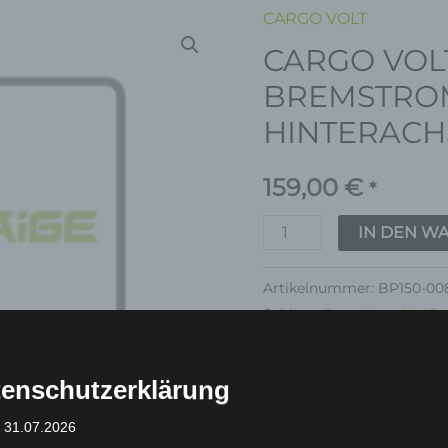
CARGO VOLT
CARGO
CARGO VOL
VOLT
BREMSTROMMEL
BREMSTRO
HINTERACHSE
HINTERACH
Menge
159,00
€
*
IN DEN W
Artikelnummer:
BP150-00
Schlagwörter:
Verschleißte
Garantie
enschutzerklärung
: 31.07.2026