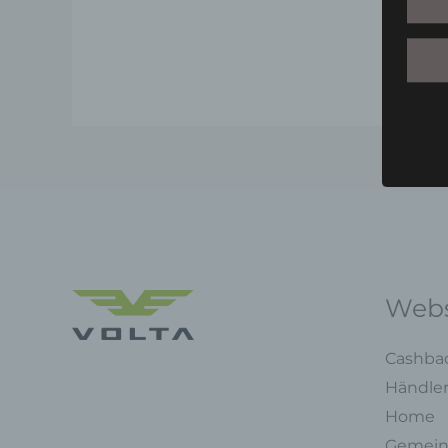
Webs
Cashba
Händle
Home
Gemein