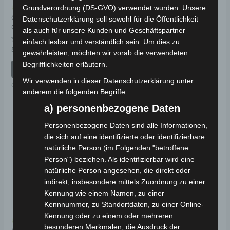
Grundverordnung (DS-GVO) verwendet wurden. Unsere
Kostenloser Versand
Kostenloser Versand
CARGO VOLT
Datenschutzerklärung soll sowohl für die Öffentlichkeit
CARGO VOLT DISPLAY
GANGHEBEL
als auch für unsere Kunden und Geschäftspartner
Bewertet
einfach lesbar und verständlich sein. Um dies zu
109,00
€
*
mit
Bewertet
59,00
€
*
gewährleisten, möchten wir vorab die verwendeten
0
mit
von
0
IN DEN WARENKORB
Begrifflichkeiten erläutern.
5
von
IN DEN WARENKORB
5
CARGO VOLT
Wir verwenden in dieser Datenschutzerklärung unter
CARGO VOLT
anderem die folgenden Begriffe:
a) personenbezogene Daten
Personenbezogene Daten sind alle Informationen,
die sich auf eine identifizierte oder identifizierbare
natürliche Person (im Folgenden "betroffene
Person") beziehen. Als identifizierbar wird eine
natürliche Person angesehen, die direkt oder
indirekt, insbesondere mittels Zuordnung zu einer
Kennung wie einem Namen, zu einer
Kennnummer, zu Standortdaten, zu einer Online-
Kennung oder zu einem oder mehreren
Kostenloser Versand
besonderen Merkmalen, die Ausdruck der