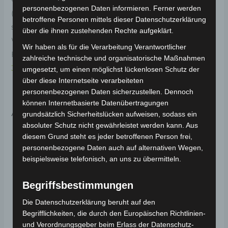
personenbezogenen Daten informieren. Ferner werden
(Modell: BP150, Hersteller: Saige). Die Heckscheibe
betroffene Personen mittels dieser Datenschutzerklärung
sorgt für klare Sicht nach hinten und schützt vor
über die ihnen zustehenden Rechte aufgeklärt.
Witterungseinflüssen. Weitere Informationen zum
Wir haben als für die Verarbeitung Verantwortlicher
Fahrzeug findest du hier:
E-Lastendreirad Cargo Volt
zahlreiche technische und organisatorische Maßnahmen
3.0kW
.
umgesetzt, um einen möglichst lückenlosen Schutz der
über diese Internetseite verarbeiteten
personenbezogenen Daten sicherzustellen. Dennoch
können Internetbasierte Datenübertragungen
Ähnliche Produkte
grundsätzlich Sicherheitslücken aufweisen, sodass ein
absoluter Schutz nicht gewährleistet werden kann. Aus
diesem Grund steht es jeder betroffenen Person frei,
personenbezogene Daten auch auf alternativen Wegen,
beispielsweise telefonisch, an uns zu übermitteln.
Begriffsbestimmungen
Die Datenschutzerklärung beruht auf den
Begrifflichkeiten, die durch den Europäischen Richtlinien-
und Verordnungsgeber beim Erlass der Datenschutz-