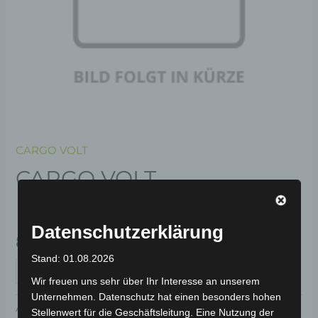
CARGO VOLT
CARGO VOLT
HECKSCHEIBE
Datenschutzerklärung
89,00
€
*
Stand: 01.08.2026
IN DEN WARENKORB
Wir freuen uns sehr über Ihr Interesse an unserem
Unternehmen. Datenschutz hat einen besonders hohen
Artikelnummer:
BP150-050
Kategorie:
CARGO VOLT
Stellenwert für die Geschäftsleitung. Eine Nutzung der