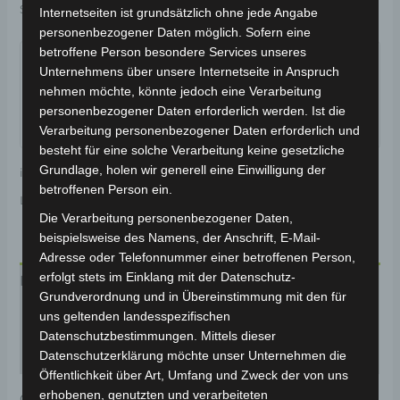
Schlagwort:
Karosserie & Verkleidung
Internetseiten ist grundsätzlich ohne jede Angabe
personenbezogener Daten möglich. Sofern eine
Garantiert sicherer Checkout
betroffene Person besondere Services unseres
Unternehmens über unsere Internetseite in Anspruch
nehmen möchte, könnte jedoch eine Verarbeitung
personenbezogener Daten erforderlich werden. Ist die
Verarbeitung personenbezogener Daten erforderlich und
besteht für eine solche Verarbeitung keine gesetzliche
Grundlage, holen wir generell eine Einwilligung der
inkl. 19 % MwSt.
Kostenloser Versand
betroffenen Person ein.
Lieferzeit:
Versandfertig innerhalb 24 Stunden*
Die Verarbeitung personenbezogener Daten,
beispielsweise des Namens, der Anschrift, E-Mail-
Adresse oder Telefonnummer einer betroffenen Person,
erfolgt stets im Einklang mit der Datenschutz-
Beschreibung
Grundverordnung und in Übereinstimmung mit den für
uns geltenden landesspezifischen
Produktsicherheit
Datenschutzbestimmungen. Mittels dieser
Rezensionen (0)
Datenschutzerklärung möchte unser Unternehmen die
Öffentlichkeit über Art, Umfang und Zweck der von uns
erhobenen, genutzten und verarbeiteten
Original-Ersatzteil für das E-Lastendreirad Cargo Volt