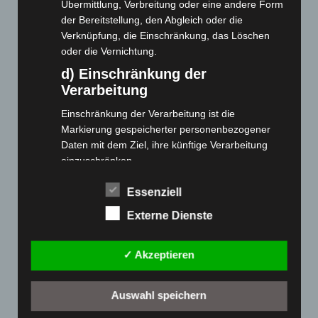
Übermittlung, Verbreitung oder eine andere Form
der Bereitstellung, den Abgleich oder die
Cashback-Aktion
Verknüpfung, die Einschränkung, das Löschen
Händler werden
oder die Vernichtung.
Home
d) Einschränkung der
Verarbeitung
Gemeinsam spenden
Jobs
Einschränkung der Verarbeitung ist die
Kontakt
Markierung gespeicherter personenbezogener
Daten mit dem Ziel, ihre künftige Verarbeitung
Reklamation einreichen
einzuschränken.
Über uns
e) Profiling
Produktpalette
Essenziell
Profiling ist jede Art der automatisierten
Externe Dienste
Verarbeitung personenbezogener Daten, die darin
Elektro-Chopper
besteht, dass diese personenbezogenen Daten
Elektro-Fahrräder
verwendet werden, um bestimmte persönliche
✓ Akzeptieren
Elektro-Kabinenroller
Aspekte, die sich auf eine natürliche Person
beziehen, zu bewerten, insbesondere, um
Elektro-Klappräder
Auswahl speichern
Aspekte bezüglich Arbeitsleistung, wirtschaftlicher
Elektro-Lastendreiräder
Lage, Gesundheit, persönlicher Vorlieben,