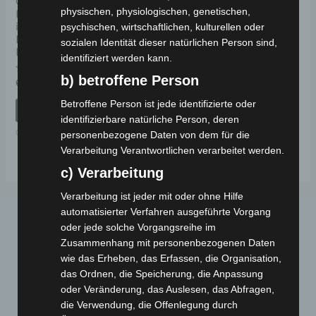
CARGO VOLT BP-150
physischen, physiologischen, genetischen,
Komplette Hinterachse
inkl. Differential,
psychischen, wirtschaftlichen, kulturellen oder
Bremstrommeln und
sozialen Identität dieser natürlichen Person sind,
Bremsen
identifiziert werden kann.
b) betroffene Person
Bewertet
699,00
€
*
mit
0
Betroffene Person ist jede identifizierte oder
von
IN DEN WARENKORB
5
identifizierbare natürliche Person, deren
CARGO VOLT
personenbezogene Daten von dem für die
Verarbeitung Verantwortlichen verarbeitet werden.
c) Verarbeitung
Verarbeitung ist jeder mit oder ohne Hilfe
automatisierter Verfahren ausgeführte Vorgang
oder jede solche Vorgangsreihe im
Zusammenhang mit personenbezogenen Daten
wie das Erheben, das Erfassen, die Organisation,
das Ordnen, die Speicherung, die Anpassung
oder Veränderung, das Auslesen, das Abfragen,
die Verwendung, die Offenlegung durch
Webseite