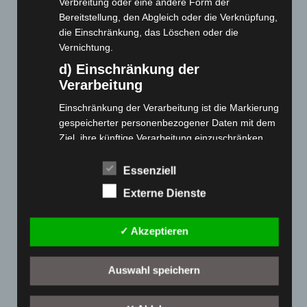
Verbreitung oder eine andere Form der
Cashback-Aktion
Bereitstellung, den Abgleich oder die Verknüpfung,
Händler werden
die Einschränkung, das Löschen oder die
Home
Vernichtung.
Gemeinsam spenden
d) Einschränkung der
Jobs
Verarbeitung
Kontakt
Einschränkung der Verarbeitung ist die Markierung
Reklamation einreichen
gespeicherter personenbezogener Daten mit dem
Über uns
Ziel, ihre künftige Verarbeitung einzuschränken.
e) Profiling
Produktpalette
Essenziell
Profiling ist jede Art der automatisierten
Externe Dienste
Elektro-Chopper
Verarbeitung personenbezogener Daten, die darin
besteht, dass diese personenbezogenen Daten
Elektro-Fahrräder
verwendet werden, um bestimmte persönliche
✓ Akzeptieren
Elektro-Kabinenroller
Aspekte, die sich auf eine natürliche Person
Elektro-Klappräder
beziehen, zu bewerten, insbesondere, um Aspekte
Auswahl speichern
Elektro-Lastendreiräder
bezüglich Arbeitsleistung, wirtschaftlicher Lage,
Gesundheit, persönlicher Vorlieben, Interessen,
Elektro-Roller
Zuverlässigkeit, Verhalten, Aufenthaltsort oder