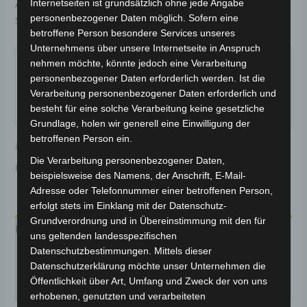
Internetseiten ist grundsätzlich ohne jede Angabe
Artikelnummer:
BP150-031
Kategorie:
CARGO VOLT
personenbezogener Daten möglich. Sofern eine
Schlagwort:
Reifen & Räder
betroffene Person besondere Services unseres
Garantiert sicherer Checkout
Unternehmens über unsere Internetseite in Anspruch
nehmen möchte, könnte jedoch eine Verarbeitung
personenbezogener Daten erforderlich werden. Ist die
Verarbeitung personenbezogener Daten erforderlich und
besteht für eine solche Verarbeitung keine gesetzliche
Grundlage, holen wir generell eine Einwilligung der
betroffenen Person ein.
inkl. 19 % MwSt.
Kostenloser Versand
Die Verarbeitung personenbezogener Daten,
Lieferzeit:
Versandfertig innerhalb 24 Stunden*
beispielsweise des Namens, der Anschrift, E-Mail-
Adresse oder Telefonnummer einer betroffenen Person,
erfolgt stets im Einklang mit der Datenschutz-
Grundverordnung und in Übereinstimmung mit den für
Beschreibung
uns geltenden landesspezifischen
Datenschutzbestimmungen. Mittels dieser
Produktsicherheit
Datenschutzerklärung möchte unser Unternehmen die
Öffentlichkeit über Art, Umfang und Zweck der von uns
Rezensionen (0)
erhobenen, genutzten und verarbeiteten