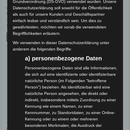
Grundverordnung (DS-GVO) verwendet wurden. Unsere
Kostenloser Versand
Kostenloser Versand
CARGO VOLT 72V 52AH
CARGO VOLT
Datenschutzerklärung soll sowohl für die Öffentlichkeit
BATTERIE
FRONTLICHT
als auch für unsere Kunden und Geschäftspartner
einfach lesbar und verständlich sein. Um dies zu
Bewertet
Bewertet
149,00
€
149,00
€
*
*
gewährleisten, möchten wir vorab die verwendeten
mit
mit
0
0
Begrifflichkeiten erläutern.
von
von
IN DEN WARENKORB
IN DEN WARENKORB
5
5
Wir verwenden in dieser Datenschutzerklärung unter
CARGO VOLT
CARGO VOLT
anderem die folgenden Begriffe:
a) personenbezogene Daten
Personenbezogene Daten sind alle Informationen,
die sich auf eine identifizierte oder identifizierbare
natürliche Person (im Folgenden "betroffene
Person") beziehen. Als identifizierbar wird eine
natürliche Person angesehen, die direkt oder
indirekt, insbesondere mittels Zuordnung zu einer
Kennung wie einem Namen, zu einer
Kennnummer, zu Standortdaten, zu einer Online-
Kennung oder zu einem oder mehreren
Kostenloser Versand
besonderen Merkmalen, die Ausdruck der
CARGO VOLT