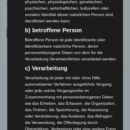
physischen, physiologischen, genetischen,
BREMSTROMMEL
psychischen, wirtschaftlichen, kulturellen oder
VORDERACHSE
sozialen Identität dieser natürlichen Person sind,
identifiziert werden kann.
Bewertet
139,00
€
*
mit
0
b) betroffene Person
von
IN DEN WARENKORB
5
Betroffene Person ist jede identifizierte oder
CARGO VOLT
identifizierbare natürliche Person, deren
personenbezogene Daten von dem für die
Verarbeitung Verantwortlichen verarbeitet werden.
c) Verarbeitung
Verarbeitung ist jeder mit oder ohne Hilfe
automatisierter Verfahren ausgeführte Vorgang
oder jede solche Vorgangsreihe im
Zusammenhang mit personenbezogenen Daten
wie das Erheben, das Erfassen, die Organisation,
das Ordnen, die Speicherung, die Anpassung
Webseite
oder Veränderung, das Auslesen, das Abfragen,
die Verwendung, die Offenlegung durch
Übermittlung, Verbreitung oder eine andere Form