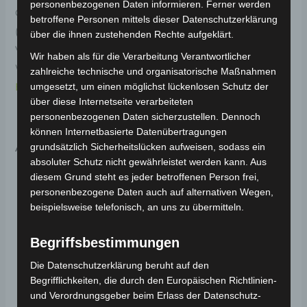
personenbezogenen Daten informieren. Ferner werden
Original-Ersatzteil für das E-Lastendreirad Cargo Volt
betroffene Personen mittels dieser Datenschutzerklärung
(Modell: BP150, Hersteller: Saige). Der Reifen für die
über die ihnen zustehenden Rechte aufgeklärt.
Vorderachse bietet optimalen Grip und Stabilität.
Wir haben als für die Verarbeitung Verantwortlicher
Weitere Informationen zum Fahrzeug findest du hier:
zahlreiche technische und organisatorische Maßnahmen
E-Lastendreirad Cargo Volt 3.0kW
.
umgesetzt, um einen möglichst lückenlosen Schutz der
über diese Internetseite verarbeiteten
personenbezogenen Daten sicherzustellen. Dennoch
können Internetbasierte Datenübertragungen
Ähnliche Produkte
grundsätzlich Sicherheitslücken aufweisen, sodass ein
absoluter Schutz nicht gewährleistet werden kann. Aus
diesem Grund steht es jeder betroffenen Person frei,
personenbezogene Daten auch auf alternativen Wegen,
beispielsweise telefonisch, an uns zu übermitteln.
Begriffsbestimmungen
Die Datenschutzerklärung beruht auf den
Begrifflichkeiten, die durch den Europäischen Richtlinien-
und Verordnungsgeber beim Erlass der Datenschutz-