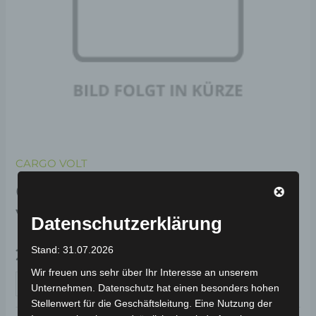
CARGO VOLT
CARGO VOLT REIFEN
VORDERACHSE 3.75-12
Datenschutzerklärung
Stand: 31.07.2026
239,00
€
*
Wir freuen uns sehr über Ihr Interesse an unserem
IN DEN WARENKORB
Unternehmen. Datenschutz hat einen besonders hohen
Stellenwert für die Geschäftsleitung. Eine Nutzung der