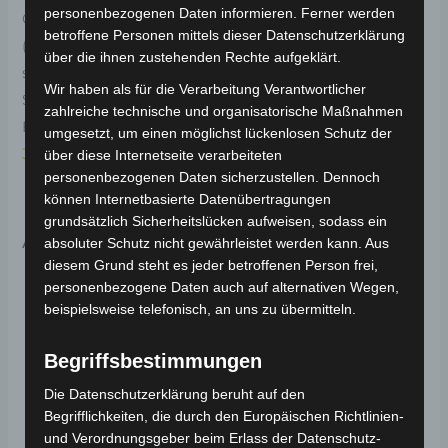
personenbezogenen Daten informieren. Ferner werden
Original-Ersatzteil für das E-Lastendreirad Cargo Volt
betroffene Personen mittels dieser Datenschutzerklärung
(Modell: BP150, Hersteller: Saige). Das rechte Rücklicht
über die ihnen zustehenden Rechte aufgeklärt.
sorgt für Sichtbarkeit und Sicherheit im
Wir haben als für die Verarbeitung Verantwortlicher
Straßenverkehr. Weitere Informationen zum
zahlreiche technische und organisatorische Maßnahmen
Fahrzeug findest du hier:
E-Lastendreirad Cargo Volt
umgesetzt, um einen möglichst lückenlosen Schutz der
3.0kW
.
über diese Internetseite verarbeiteten
personenbezogenen Daten sicherzustellen. Dennoch
können Internetbasierte Datenübertragungen
grundsätzlich Sicherheitslücken aufweisen, sodass ein
Ähnliche Produkte
absoluter Schutz nicht gewährleistet werden kann. Aus
diesem Grund steht es jeder betroffenen Person frei,
personenbezogene Daten auch auf alternativen Wegen,
beispielsweise telefonisch, an uns zu übermitteln.
Begriffsbestimmungen
Die Datenschutzerklärung beruht auf den
Begrifflichkeiten, die durch den Europäischen Richtlinien-
und Verordnungsgeber beim Erlass der Datenschutz-