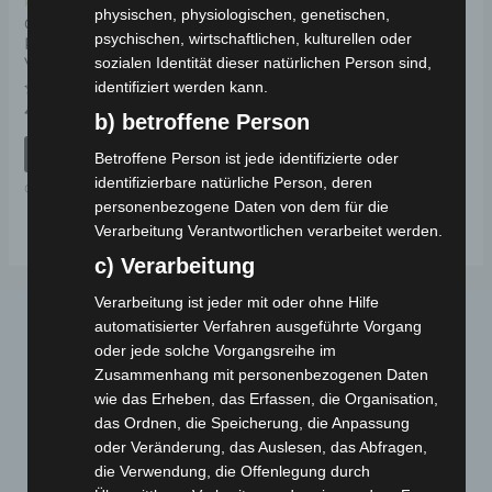
Kostenloser Versand
physischen, physiologischen, genetischen,
CARGO VOLT
psychischen, wirtschaftlichen, kulturellen oder
RADACHSE
sozialen Identität dieser natürlichen Person sind,
VORDERRADLAGER
identifiziert werden kann.
Bewertet
49,00
€
*
b) betroffene Person
mit
0
von
IN DEN WARENKORB
Betroffene Person ist jede identifizierte oder
5
identifizierbare natürliche Person, deren
CARGO VOLT
personenbezogene Daten von dem für die
Verarbeitung Verantwortlichen verarbeitet werden.
c) Verarbeitung
Verarbeitung ist jeder mit oder ohne Hilfe
automatisierter Verfahren ausgeführte Vorgang
oder jede solche Vorgangsreihe im
Zusammenhang mit personenbezogenen Daten
wie das Erheben, das Erfassen, die Organisation,
das Ordnen, die Speicherung, die Anpassung
oder Veränderung, das Auslesen, das Abfragen,
Webseite
die Verwendung, die Offenlegung durch