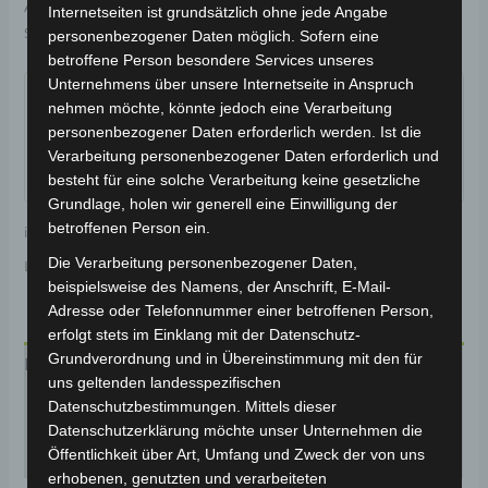
Artikelnummer:
BP150-030
Kategorie:
CARGO VOLT
Internetseiten ist grundsätzlich ohne jede Angabe
Schlagwort:
Elektrik & Beleuchtung
personenbezogener Daten möglich. Sofern eine
betroffene Person besondere Services unseres
Garantiert sicherer Checkout
Unternehmens über unsere Internetseite in Anspruch
nehmen möchte, könnte jedoch eine Verarbeitung
personenbezogener Daten erforderlich werden. Ist die
Verarbeitung personenbezogener Daten erforderlich und
besteht für eine solche Verarbeitung keine gesetzliche
Grundlage, holen wir generell eine Einwilligung der
betroffenen Person ein.
inkl. 19 % MwSt.
Kostenloser Versand
Die Verarbeitung personenbezogener Daten,
Lieferzeit:
Versandfertig innerhalb 24 Stunden*
beispielsweise des Namens, der Anschrift, E-Mail-
Adresse oder Telefonnummer einer betroffenen Person,
erfolgt stets im Einklang mit der Datenschutz-
Grundverordnung und in Übereinstimmung mit den für
Beschreibung
uns geltenden landesspezifischen
Datenschutzbestimmungen. Mittels dieser
Produktsicherheit
Datenschutzerklärung möchte unser Unternehmen die
Öffentlichkeit über Art, Umfang und Zweck der von uns
Rezensionen (0)
erhobenen, genutzten und verarbeiteten