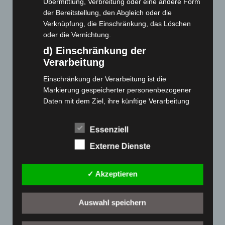
Übermittlung, Verbreitung oder eine andere Form
der Bereitstellung, den Abgleich oder die
Cashback-Aktion
Verknüpfung, die Einschränkung, das Löschen
Händler werden
oder die Vernichtung.
Home
d) Einschränkung der
Gemeinsam spenden
Verarbeitung
Jobs
Einschränkung der Verarbeitung ist die
Kontakt
Markierung gespeicherter personenbezogener
Reklamation einreichen
Daten mit dem Ziel, ihre künftige Verarbeitung
Über uns
einzuschränken.
e) Profiling
Produktpalette
Essenziell
Profiling ist jede Art der automatisierten
Externe Dienste
Elektro-Chopper
Verarbeitung personenbezogener Daten, die darin
besteht, dass diese personenbezogenen Daten
Elektro-Fahrräder
✓ Akzeptieren
verwendet werden, um bestimmte persönliche
Elektro-Kabinenroller
Aspekte, die sich auf eine natürliche Person
Elektro-Klappräder
beziehen, zu bewerten, insbesondere, um
Auswahl speichern
Elektro-Lastendreiräder
Aspekte bezüglich Arbeitsleistung, wirtschaftlicher
Elektro-Roller
Lage, Gesundheit, persönlicher Vorlieben,