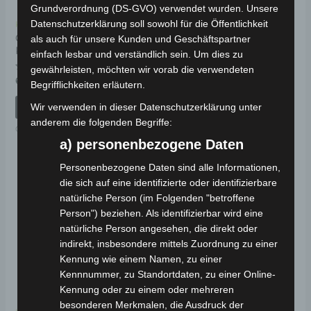
Grundverordnung (DS-GVO) verwendet wurden. Unsere
Datenschutzerklärung soll sowohl für die Öffentlichkeit
Kostenloser Versand
Kostenloser Versand
CARGO VOLT
CARGO VOLT
als auch für unsere Kunden und Geschäftspartner
KONVERTER
FRONTLICHT
einfach lesbar und verständlich sein. Um dies zu
gewährleisten, möchten wir vorab die verwendeten
Bewertet
Bewertet
69,00
€
149,00
€
*
*
Begrifflichkeiten erläutern.
mit
mit
0
0
von
von
Wir verwenden in dieser Datenschutzerklärung unter
IN DEN WARENKORB
IN DEN WARENKORB
5
5
anderem die folgenden Begriffe:
CARGO VOLT
CARGO VOLT
a) personenbezogene Daten
Personenbezogene Daten sind alle Informationen,
die sich auf eine identifizierte oder identifizierbare
natürliche Person (im Folgenden "betroffene
Person") beziehen. Als identifizierbar wird eine
natürliche Person angesehen, die direkt oder
indirekt, insbesondere mittels Zuordnung zu einer
Kennung wie einem Namen, zu einer
Kennnummer, zu Standortdaten, zu einer Online-
Kennung oder zu einem oder mehreren
besonderen Merkmalen, die Ausdruck der