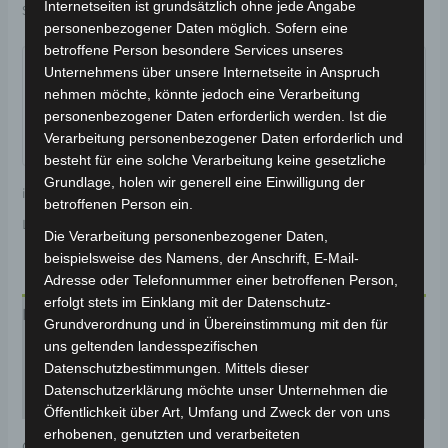
Internetseiten ist grundsätzlich ohne jede Angabe
Schlagwort:
Zubehör & Erweiterungen
personenbezogener Daten möglich. Sofern eine
Garantiert sicherer Checkout
betroffene Person besondere Services unseres
Unternehmens über unsere Internetseite in Anspruch
nehmen möchte, könnte jedoch eine Verarbeitung
personenbezogener Daten erforderlich werden. Ist die
Verarbeitung personenbezogener Daten erforderlich und
besteht für eine solche Verarbeitung keine gesetzliche
Grundlage, holen wir generell eine Einwilligung der
inkl. 19 % MwSt.
Kostenloser Versand
betroffenen Person ein.
Lieferzeit:
Versandfertig innerhalb 24 Stunden*
Die Verarbeitung personenbezogener Daten,
beispielsweise des Namens, der Anschrift, E-Mail-
Adresse oder Telefonnummer einer betroffenen Person,
erfolgt stets im Einklang mit der Datenschutz-
Beschreibung
Grundverordnung und in Übereinstimmung mit den für
uns geltenden landesspezifischen
Produktsicherheit
Datenschutzbestimmungen. Mittels dieser
Datenschutzerklärung möchte unser Unternehmen die
Rezensionen (0)
Öffentlichkeit über Art, Umfang und Zweck der von uns
erhobenen, genutzten und verarbeiteten
Original-Ersatzteil für das E-Lastendreirad Cargo Volt