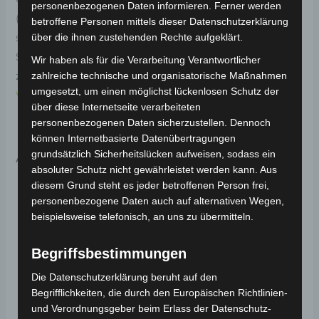
personenbezogenen Daten informieren. Ferner werden
(Modell: BP150, Hersteller: Saige). Der Rückspiegel
betroffene Personen mittels dieser Datenschutzerklärung
sorgt für optimale Sicht nach hinten und erhöht die
über die ihnen zustehenden Rechte aufgeklärt.
Sicherheit während der Fahrt. Weitere Informationen
Wir haben als für die Verarbeitung Verantwortlicher
zum Fahrzeug findest du hier:
E-Lastendreirad Cargo
zahlreiche technische und organisatorische Maßnahmen
umgesetzt, um einen möglichst lückenlosen Schutz der
Volt 3.0kW
.
über diese Internetseite verarbeiteten
personenbezogenen Daten sicherzustellen. Dennoch
können Internetbasierte Datenübertragungen
Ähnliche Produkte
grundsätzlich Sicherheitslücken aufweisen, sodass ein
absoluter Schutz nicht gewährleistet werden kann. Aus
diesem Grund steht es jeder betroffenen Person frei,
personenbezogene Daten auch auf alternativen Wegen,
beispielsweise telefonisch, an uns zu übermitteln.
Begriffsbestimmungen
Die Datenschutzerklärung beruht auf den
Begrifflichkeiten, die durch den Europäischen Richtlinien-
und Verordnungsgeber beim Erlass der Datenschutz-