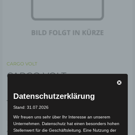
CARGO VOLT
CARGO VOLT
RÜCKSPIEGEL
Datenschutzerklärung
129,00
€
*
Stand: 31.07.2026
IN DEN WARENKORB
Wir freuen uns sehr über Ihr Interesse an unserem
Unternehmen. Datenschutz hat einen besonders hohen
Stellenwert für die Geschäftsleitung. Eine Nutzung der
Artikelnummer:
BP150-004
Kategorie:
CARGO VOLT