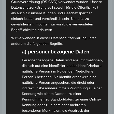
Grundverordnung (DS-GVO) verwendet wurden. Unsere
Kostenloser Versand
Kostenloser Versand
Datenschutzerklärung soll sowohl für die Öffentlichkeit
CARGO VOLT
CARGO VOLT
als auch für unsere Kunden und Geschäftspartner
BREMSTROMMEL
STEUERGERÄT 2000W
HINTERACHSE
einfach lesbar und verständlich sein. Um dies zu
Bewertet
gewährleisten, möchten wir vorab die verwendeten
259,00
€
*
mit
Bewertet
159,00
€
*
Begrifflichkeiten erläutern.
0
mit
von
IN DEN WARENKORB
0
5
von
Wir verwenden in dieser Datenschutzerklärung unter
IN DEN WARENKORB
5
CARGO VOLT
anderem die folgenden Begriffe:
CARGO VOLT
a) personenbezogene Daten
Personenbezogene Daten sind alle Informationen,
die sich auf eine identifizierte oder identifizierbare
natürliche Person (im Folgenden "betroffene
Person") beziehen. Als identifizierbar wird eine
natürliche Person angesehen, die direkt oder
indirekt, insbesondere mittels Zuordnung zu einer
Kennung wie einem Namen, zu einer
Kennnummer, zu Standortdaten, zu einer Online-
Kennung oder zu einem oder mehreren
besonderen Merkmalen, die Ausdruck der