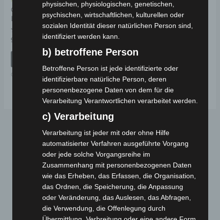
Kostenloser Versand
physischen, physiologischen, genetischen,
CARGO VOLT 72V
psychischen, wirtschaftlichen, kulturellen oder
LADEGERÄT
sozialen Identität dieser natürlichen Person sind,
identifiziert werden kann.
Bewertet
99,00
€
*
mit
b) betroffene Person
0
von
IN DEN WARENKORB
5
Betroffene Person ist jede identifizierte oder
CARGO VOLT
identifizierbare natürliche Person, deren
personenbezogene Daten von dem für die
Verarbeitung Verantwortlichen verarbeitet werden.
c) Verarbeitung
Verarbeitung ist jeder mit oder ohne Hilfe
automatisierter Verfahren ausgeführte Vorgang
oder jede solche Vorgangsreihe im
Zusammenhang mit personenbezogenen Daten
wie das Erheben, das Erfassen, die Organisation,
das Ordnen, die Speicherung, die Anpassung
oder Veränderung, das Auslesen, das Abfragen,
Webseite
die Verwendung, die Offenlegung durch
Übermittlung, Verbreitung oder eine andere Form