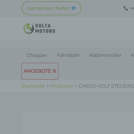
Zum
Gemeinsam helfen
+4
Inhalt
springen
Chopper
Fahrräder
Kabinenroller
K
ANGEBOTE %
Startseite
Produkte
CARGO VOLT STEUER