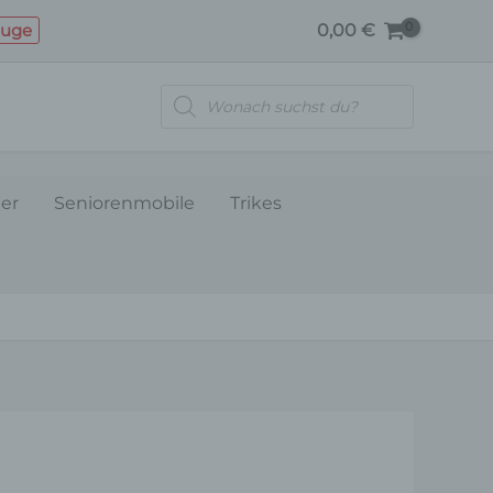
STEUERGERÄT
euge
0,00
€
2000W
Menge
Products
search
ler
Seniorenmobile
Trikes