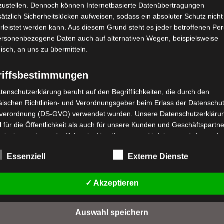
zustellen. Dennoch können Internetbasierte Datenübertragungen
ätzlich Sicherheitslücken aufweisen, sodass ein absoluter Schutz nicht
leistet werden kann. Aus diesem Grund steht es jeder betroffenen Pe
personenbezogene Daten auch auf alternativen Wegen, beispielsweise
nisch, an uns zu übermitteln.
riffsbestimmungen
tenschutzerklärung beruht auf den Begrifflichkeiten, die durch den
ischen Richtlinien- und Verordnungsgeber beim Erlass der Datenschut
stenloser Versand
Kostenloser Versand
ARGO VOLT
CARGO VOLT
verordnung (DS-GVO) verwendet wurden. Unsere Datenschutzerklärun
REMSTROMMEL
SCHEIBENWISCHER
 für die Öffentlichkeit als auch für unsere Kunden und Geschäftspartne
INTERACHSE
h lesbar und verständlich sein. Um dies zu gewährleisten, möchten wir
rwendeten Begrifflichkeiten erläutern.
Bewertet
49,00
€
*
mit
Essenziell
Externe Dienste
wertet
9,00
€
*
0
rwenden in dieser Datenschutzerklärung unter anderem die folgenden
t
von
IN DEN WARENKORB
5
fe:
n
IN DEN WARENKORB
✓ Akzeptieren
CARGO VOLT
a) personenbezogene Daten
ARGO VOLT
Personenbezogene Daten sind alle Informationen, die sich auf eine
Auswahl speichern
identifizierte oder identifizierbare natürliche Person (im Folgenden