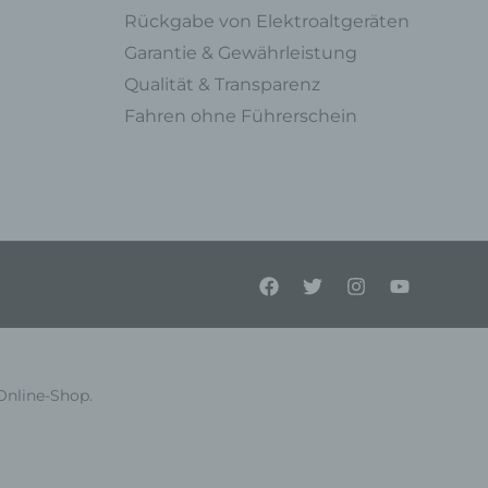
Rückgabe von Elektroaltgeräten
Garantie & Gewährleistung
Qualität & Transparenz
Fahren ohne Führerschein
ner
endet
e
en,
l
Online-Shop.
einer
Person