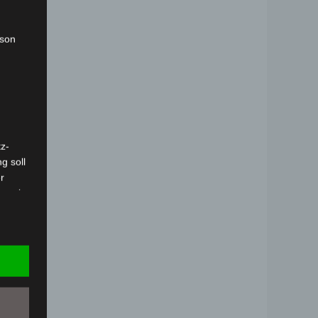
rson
z-
g soll
r
 vorab