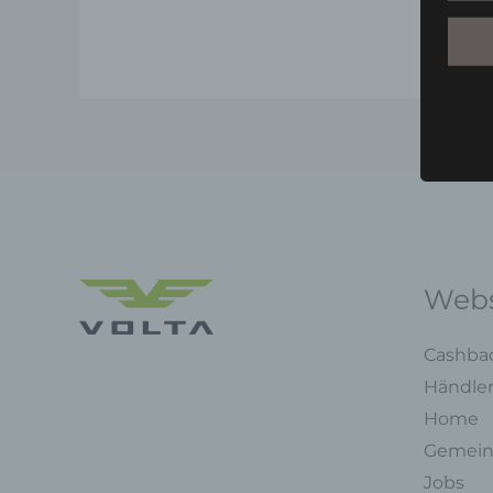
Webs
Cashba
Händle
Home
Gemein
Jobs