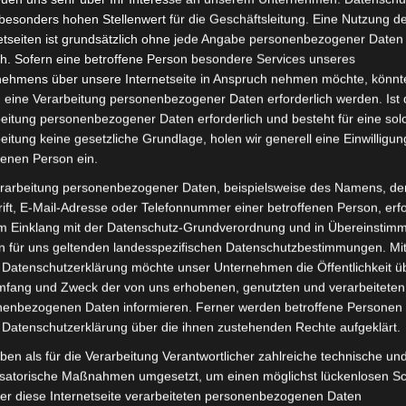
inkl. 19 % MwSt.
Kostenlos
besonders hohen Stellenwert für die Geschäftsleitung. Eine Nutzung d
etseiten ist grundsätzlich ohne jede Angabe personenbezogener Daten
Lieferzeit:
Versandfertig i
h. Sofern eine betroffene Person besondere Services unseres
nehmens über unsere Internetseite in Anspruch nehmen möchte, könnt
 eine Verarbeitung personenbezogener Daten erforderlich werden. Ist 
eitung personenbezogener Daten erforderlich und besteht für eine sol
eitung keine gesetzliche Grundlage, holen wir generell eine Einwilligun
it
Rezensionen (0)
fenen Person ein.
rarbeitung personenbezogener Daten, beispielsweise des Namens, de
ndreirad Cargo Volt (Modell: BP150, Hersteller: Saige). Da
ift, E-Mail-Adresse oder Telefonnummer einer betroffenen Person, erfo
orgt für eine optimale Fahrleistung. Weitere Informat
im Einklang mit der Datenschutz-Grundverordnung und in Übereinstim
3.0kW
.
n für uns geltenden landesspezifischen Datenschutzbestimmungen. Mit
 Datenschutzerklärung möchte unser Unternehmen die Öffentlichkeit ü
mfang und Zweck der von uns erhobenen, genutzten und verarbeiteten
enbezogenen Daten informieren. Ferner werden betroffene Personen 
 Datenschutzerklärung über die ihnen zustehenden Rechte aufgeklärt.
ben als für die Verarbeitung Verantwortlicher zahlreiche technische un
isatorische Maßnahmen umgesetzt, um einen möglichst lückenlosen S
er diese Internetseite verarbeiteten personenbezogenen Daten