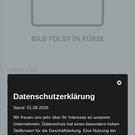
CARGO VOLT
CARGO VOLT
STEUERGERÄT 3000W
Datenschutzerklärung
259,00
€
Stand: 01.08.2026
*
Wir freuen uns sehr über Ihr Interesse an unserem
IN DEN WARENKORB
Unternehmen. Datenschutz hat einen besonders hohen
Stellenwert für die Geschäftsleitung. Eine Nutzung der