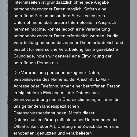
Artikelnummer:
BP150-024
Kategorie:
CARGO VOLT
Internetseiten ist grundsätzlich ohne jede Angabe
personenbezogener Daten möglich. Sofern eine
Schlagwort:
Elektrik & Beleuchtung
betroffene Person besondere Services unseres
Garantiert sicherer Checkout
Unternehmens über unsere Internetseite in Anspruch
nehmen möchte, könnte jedoch eine Verarbeitung
personenbezogener Daten erforderlich werden. Ist die
Verarbeitung personenbezogener Daten erforderlich und
besteht für eine solche Verarbeitung keine gesetzliche
Grundlage, holen wir generell eine Einwilligung der
betroffenen Person ein.
inkl. 19 % MwSt.
Kostenloser Versand
Die Verarbeitung personenbezogener Daten,
Lieferzeit:
Versandfertig innerhalb 24 Stunden*
beispielsweise des Namens, der Anschrift, E-Mail-
Adresse oder Telefonnummer einer betroffenen Person,
erfolgt stets im Einklang mit der Datenschutz-
Grundverordnung und in Übereinstimmung mit den für
Beschreibung
uns geltenden landesspezifischen
Datenschutzbestimmungen. Mittels dieser
Produktsicherheit
Datenschutzerklärung möchte unser Unternehmen die
Öffentlichkeit über Art, Umfang und Zweck der von uns
Rezensionen (0)
erhobenen, genutzten und verarbeiteten