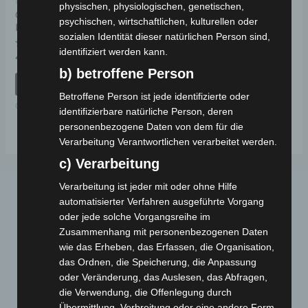
Kostenloser Versand
physischen, physiologischen, genetischen,
CARGO VOLT
psychischen, wirtschaftlichen, kulturellen oder
KUGELLAGER
sozialen Identität dieser natürlichen Person sind,
identifiziert werden kann.
Bewertet
49,00
€
*
mit
b) betroffene Person
0
von
IN DEN WARENKORB
5
Betroffene Person ist jede identifizierte oder
CARGO VOLT
identifizierbare natürliche Person, deren
personenbezogene Daten von dem für die
Verarbeitung Verantwortlichen verarbeitet werden.
c) Verarbeitung
Verarbeitung ist jeder mit oder ohne Hilfe
automatisierter Verfahren ausgeführte Vorgang
oder jede solche Vorgangsreihe im
Zusammenhang mit personenbezogenen Daten
wie das Erheben, das Erfassen, die Organisation,
das Ordnen, die Speicherung, die Anpassung
oder Veränderung, das Auslesen, das Abfragen,
Webseite
die Verwendung, die Offenlegung durch
Übermittlung, Verbreitung oder eine andere Form