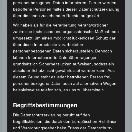
personenbezogenen Daten informieren. Ferner werden
Original-Ersatzteil für das E-Lastendreirad Cargo Volt
betroffene Personen mittels dieser Datenschutzerklärung
(Modell: BP150, Hersteller: Saige). Das Steuergerät für
über die ihnen zustehenden Rechte aufgeklärt.
den 3000W Motor optimiert die Leistung für
Wir haben als für die Verarbeitung Verantwortlicher
anspruchsvolle Fahrten. Weitere Informationen zum
zahlreiche technische und organisatorische Maßnahmen
Fahrzeug findest du hier:
E-Lastendreirad Cargo Volt
umgesetzt, um einen möglichst lückenlosen Schutz der
über diese Internetseite verarbeiteten
3.0kW
.
personenbezogenen Daten sicherzustellen. Dennoch
können Internetbasierte Datenübertragungen
grundsätzlich Sicherheitslücken aufweisen, sodass ein
Ähnliche Produkte
absoluter Schutz nicht gewährleistet werden kann. Aus
diesem Grund steht es jeder betroffenen Person frei,
personenbezogene Daten auch auf alternativen Wegen,
beispielsweise telefonisch, an uns zu übermitteln.
Begriffsbestimmungen
Die Datenschutzerklärung beruht auf den
Begrifflichkeiten, die durch den Europäischen Richtlinien-
und Verordnungsgeber beim Erlass der Datenschutz-