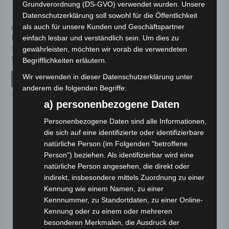
Grundverordnung (DS-GVO) verwendet wurden. Unsere
Datenschutzerklärung soll sowohl für die Öffentlichkeit
Kostenloser Versand
Kostenloser Versand
als auch für unsere Kunden und Geschäftspartner
CARGO VOLT
CARGO VOLT
FRONTLICHT
KOMPLETTES KABELSET
einfach lesbar und verständlich sein. Um dies zu
gewährleisten, möchten wir vorab die verwendeten
Bewertet
Bewertet
149,00
€
219,00
€
Begrifflichkeiten erläutern.
*
*
mit
mit
0
0
Wir verwenden in dieser Datenschutzerklärung unter
von
von
IN DEN WARENKORB
IN DEN WARENKORB
5
5
anderem die folgenden Begriffe:
CARGO VOLT
CARGO VOLT
a) personenbezogene Daten
Personenbezogene Daten sind alle Informationen,
die sich auf eine identifizierte oder identifizierbare
natürliche Person (im Folgenden "betroffene
Person") beziehen. Als identifizierbar wird eine
natürliche Person angesehen, die direkt oder
indirekt, insbesondere mittels Zuordnung zu einer
Kennung wie einem Namen, zu einer
Kennnummer, zu Standortdaten, zu einer Online-
Kennung oder zu einem oder mehreren
besonderen Merkmalen, die Ausdruck der