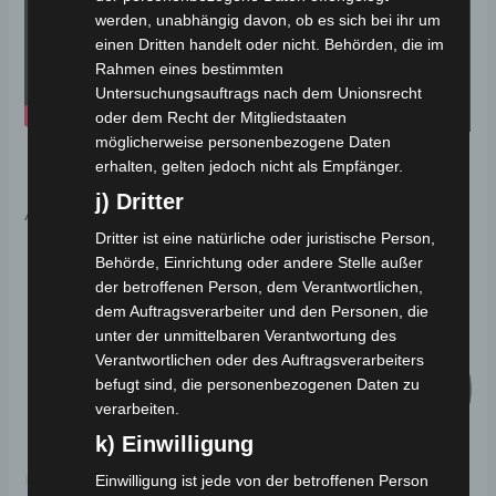
werden, unabhängig davon, ob es sich bei ihr um
einen Dritten handelt oder nicht. Behörden, die im
Rahmen eines bestimmten
Untersuchungsauftrags nach dem Unionsrecht
oder dem Recht der Mitgliedstaaten
möglicherweise personenbezogene Daten
erhalten, gelten jedoch nicht als Empfänger.
j) Dritter
Ähnliche Produkte
Dritter ist eine natürliche oder juristische Person,
Ursprünglicher
Aktueller
Ursprünglicher
Aktueller
Behörde, Einrichtung oder andere Stelle außer
Preis
Preis
Preis
Preis
Angebot!
Angebot!
Angebot!
Angebot!
der betroffenen Person, dem Verantwortlichen,
war:
ist:
war:
ist:
1.590,00 €
1.431,00 €.
2.299,00 €
2.069,00 €.
dem Auftragsverarbeiter und den Personen, die
unter der unmittelbaren Verantwortung des
Verantwortlichen oder des Auftragsverarbeiters
befugt sind, die personenbezogenen Daten zu
verarbeiten.
k) Einwilligung
Einwilligung ist jede von der betroffenen Person
Kostenloser Versand
Kostenloser Versand