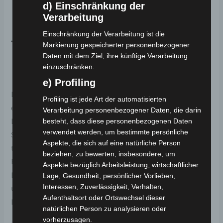
d) Einschränkung der
Höhe:
1200 mm
Verarbeitung
Radstand:
1550 mm
Einschränkung der Verarbeitung ist die
Topcase:
Markierung gespeicherter personenbezogener
Daten mit dem Ziel, ihre künftige Verarbeitung
einzuschränken.
24 LITER Topcase inklusive
e) Profiling
Der Elektro-Chopper CP-6 wird komplettiert durch
Profiling ist jede Art der automatisierten
ein geräumiges 24-Liter-Topcase, das im
Verarbeitung personenbezogener Daten, die darin
besteht, dass diese personenbezogenen Daten
Lieferumfang enthalten ist. Mit ausreichend
verwendet werden, um bestimmte persönliche
Stauraum können Sie wichtige Dinge sicher
Aspekte, die sich auf eine natürliche Person
transportieren, während Sie stilvoll unterwegs sind.
beziehen, zu bewerten, insbesondere, um
Erleben Sie die Freiheit und den Fahrspaß des
Aspekte bezüglich Arbeitsleistung, wirtschaftlicher
Elektro-Chopper CP-6. Genießen Sie
Lage, Gesundheit, persönlicher Vorlieben,
Interessen, Zuverlässigkeit, Verhalten,
umweltfreundliche Mobilität, ohne Kompromisse bei
Aufenthaltsort oder Ortswechsel dieser
Leistung und Stil einzugehen.
natürlichen Person zu analysieren oder
vorherzusagen.