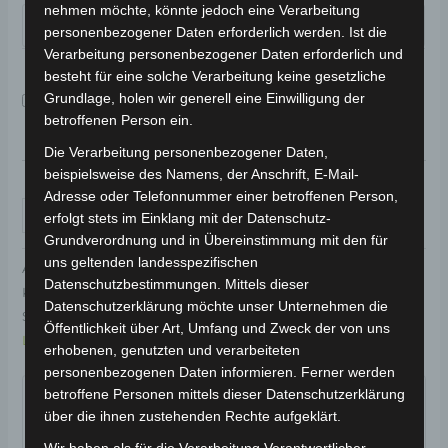
nehmen möchte, könnte jedoch eine Verarbeitung
personenbezogener Daten erforderlich werden. Ist die
Verarbeitung personenbezogener Daten erforderlich und
besteht für eine solche Verarbeitung keine gesetzliche
Grundlage, holen wir generell eine Einwilligung der
Aufbauservice
149,00 €
betroffenen Person ein.
Die Verarbeitung personenbezogener Daten,
beispielsweise des Namens, der Anschrift, E-Mail-
Adresse oder Telefonnummer einer betroffenen Person,
IN DEN WARENKORB
erfolgt stets im Einklang mit der Datenschutz-
Grundverordnung und in Übereinstimmung mit den für
uns geltenden landesspezifischen
Artikelnummer:
CB-CP6
Datenschutzbestimmungen. Mittels dieser
Kategorien:
Elektro-Chopper
,
Elektro-Fahrzeuge
Datenschutzerklärung möchte unser Unternehmen die
Schlagwörter:
45 km/h
,
2-Personen-Zulassung
,
2-Rad
,
Öffentlichkeit über Art, Umfang und Zweck der von uns
Lithium-Akku
,
Elektro-Chopper
erhobenen, genutzten und verarbeiteten
personenbezogenen Daten informieren. Ferner werden
Garantiert sicherer Checkout
betroffene Personen mittels dieser Datenschutzerklärung
über die ihnen zustehenden Rechte aufgeklärt.