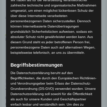
Wir haben als für die Verarbeitung Verantwortlicher
zahlreiche technische und organisatorische Maßnahmen
umgesetzt, um einen möglichst lückenlosen Schutz der
über diese Internetseite verarbeiteten
inkl. MwSt.
Kostenloser Versand
personenbezogenen Daten sicherzustellen. Dennoch
können Internetbasierte Datenübertragungen
grundsätzlich Sicherheitslücken aufweisen, sodass ein
absoluter Schutz nicht gewährleistet werden kann. Aus
Beschreibung
diesem Grund steht es jeder betroffenen Person frei,
personenbezogene Daten auch auf alternativen Wegen,
Zusätzliche Informationen
beispielsweise telefonisch, an uns zu übermitteln.
Produktsicherheit
Begriffsbestimmungen
Rezensionen (1)
Die Datenschutzerklärung beruht auf den
Begrifflichkeiten, die durch den Europäischen Richtlinien-
Elektro-Chopper mit 2-Personen
und Verordnungsgeber beim Erlass der Datenschutz-
Zulassung
Grundverordnung (DS-GVO) verwendet wurden. Unsere
Datenschutzerklärung soll sowohl für die Öffentlichkeit
Der Elektro-Chopper CP-6 ist die perfekte
als auch für unsere Kunden und Geschäftspartner
Kombination aus Stil, Leistung und
einfach lesbar und verständlich sein. Um dies zu