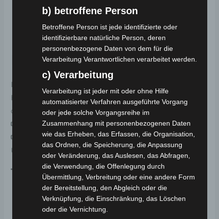
Gewicht:
75 kg
b) betroffene Person
Zuladung:
157 kg
Betroffene Person ist jede identifizierte oder
Technisch zulässige Gesamtmasse:
232 kg
identifizierbare natürliche Person, deren
personenbezogene Daten von dem für die
Individuelle Batterieoptionen:
Verarbeitung Verantwortlichen verarbeitet werden.
c) Verarbeitung
Dieser E-Chopper bietet 2 verschiedene
Verarbeitung ist jeder mit oder ohne Hilfe
Batterieoptionen, um Ihre Bedürfnisse zu erfüllen und
automatisierter Verfahren ausgeführte Vorgang
die Reichweite anzupassen:
oder jede solche Vorgangsreihe im
Zusammenhang mit personenbezogenen Daten
20 Ah
Batterie (Untersitz) – bis zu 40 km
wie das Erheben, das Erfassen, die Organisation,
40 Ah
Batterien (2 Batterien: Untersitz +
das Ordnen, die Speicherung, die Anpassung
Unterboden) – bis zu 80 km
oder Veränderung, das Auslesen, das Abfragen,
die Verwendung, die Offenlegung durch
Technische Maße:
Übermittlung, Verbreitung oder eine andere Form
der Bereitstellung, den Abgleich oder die
Länge:
2100 mm
Verknüpfung, die Einschränkung, das Löschen
oder die Vernichtung.
Breite:
900 mm