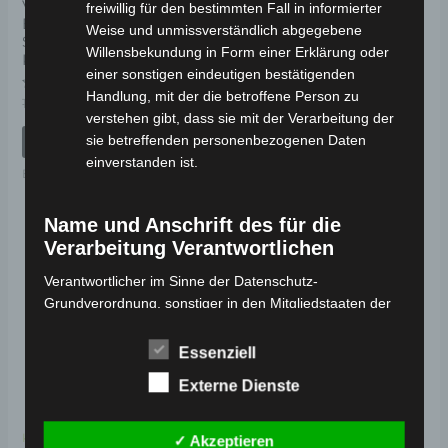
VOLTA VM4 NEO
VOLTA VB7 ELEKTRO-
freiwillig für den bestimmten Fall in informierter
ELEKTRO-
FAHRRAD 26″ 25 KM/H
Weise und unmissverständlich abgegebene
SENIORENMOBIL 25
Willensbekundung in Form einer Erklärung oder
KM/H
Bewertet
2.299,00
€
2.069,00
€
*
einer sonstigen eindeutigen bestätigenden
mit
0
Handlung, mit der die betroffene Person zu
Bewertet
von
1.590,00
€
1.431,00
€
IN DEN WARENKORB
*
mit
5
verstehen gibt, dass sie mit der Verarbeitung der
0
Elektro-Fahrzeuge
von
sie betreffenden personenbezogenen Daten
IN DEN WARENKORB
5
einverstanden ist.
Elektro-Fahrzeuge
Name und Anschrift des für die
Ursprünglicher
Aktueller
Dieses
Verarbeitung Verantwortlichen
Preis
Preis
Angebot!
Angebot!
Produkt
war:
ist:
Verantwortlicher im Sinne der Datenschutz-
990,00 €
891,00 €.
weist
Grundverordnung, sonstiger in den Mitgliedstaaten der
mehrere
Europäischen Union geltenden Datenschutzgesetze und
Varianten
anderer Bestimmungen mit datenschutzrechtlichem
Essenziell
Charakter ist:
auf.
Externe Dienste
Die
MC Fahrzeugteile
Optionen
Muhammet Calik
Kostenloser Versand
✓ Akzeptieren