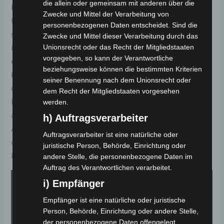
die allein oder gemeinsam mit anderen über die
Hinweis:
Bedingt durch den Transport erfolgt eine
Zwecke und Mittel der Verarbeitung von
teilweise Vormontage des Fahrzeugs. Dieses befindet
personenbezogenen Daten entscheidet. Sind die
sich sicher in einem Metallgestell, das kartoniert ist.
Zwecke und Mittel dieser Verarbeitung durch das
Unionsrecht oder das Recht der Mitgliedstaaten
Der Kunde führt die vereinfachte Endmontage
vorgegeben, so kann der Verantwortliche
eigenständig durch. Die gewöhnliche Aufbauzeit
beziehungsweise können die bestimmten Kriterien
beträgt etwa 45 Minuten, doch Sie können sicher sein,
seiner Benennung nach dem Unionsrecht oder
dass unsere Techniker bereitstehen, um Ihnen bei
dem Recht der Mitgliedstaaten vorgesehen
Bedarf tatkräftig zur Seite zu stehen. Wir bieten Ihnen
werden.
auch die Möglichkeit, das Fahrzeug gegen einen
h) Auftragsverarbeiter
Aufpreis montiert und fahrfertig geliefert zu erhalten,
Auftragsverarbeiter ist eine natürliche oder
damit Sie direkt in den Genuss Ihrer Mobilität
juristische Person, Behörde, Einrichtung oder
kommen können.
andere Stelle, die personenbezogene Daten im
Auftrag des Verantwortlichen verarbeitet.
i) Empfänger
Empfänger ist eine natürliche oder juristische
Person, Behörde, Einrichtung oder andere Stelle,
der personenbezogene Daten offengelegt