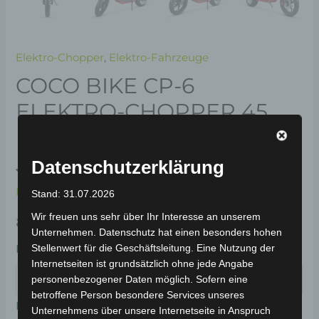
Elektro-Chopper
,
Elektro-Fahrzeuge
COCO BIKE CP-6
ELEKTRO-CHOPPER 45
KM/H
Datenschutzerklärung
(
1
Ungeprüfte Gesamtbewertungen
Bewertet
1
Kundenrezension)
Stand: 31.07.2026
mit
5.00
von 5,
Wir freuen uns sehr über Ihr Interesse an unserem
basierend
ab
1.791,00
€
*
auf
Unternehmen. Datenschutz hat einen besonders hohen
Kundenbewertung
Stellenwert für die Geschäftsleitung. Eine Nutzung der
Farbe
Internetseiten ist grundsätzlich ohne jede Angabe
personenbezogener Daten möglich. Sofern eine
betroffene Person besondere Services unseres
Reichweite
Unternehmens über unsere Internetseite in Anspruch