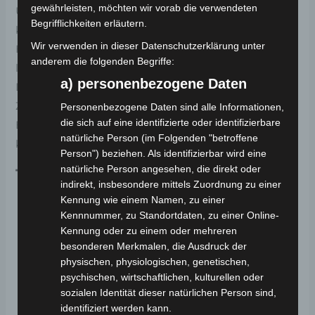
gewährleisten, möchten wir vorab die verwendeten
Umweltfreundlichkeit. Mit einer Motorleistung von 2.0
Begrifflichkeiten erläutern.
kW und einer beeindruckenden
Wir verwenden in dieser Datenschutzerklärung unter
Höchstgeschwindigkeit von 45 km/h ist er nicht nur
anderem die folgenden Begriffe:
leistungsstark, sondern auch umweltfreundlich.
a) personenbezogene Daten
Dieser Chopper verfügt über eine 2-Personen-
Zulassung und bietet Platz für Sie und Ihren
Personenbezogene Daten sind alle Informationen,
die sich auf eine identifizierte oder identifizierbare
Beifahrer, damit Sie gemeinsam die Fahrt genießen
natürliche Person (im Folgenden "betroffene
können.
Person") beziehen. Als identifizierbar wird eine
natürliche Person angesehen, die direkt oder
Technische Daten:
indirekt, insbesondere mittels Zuordnung zu einer
Kennung wie einem Namen, zu einer
Motorleistung:
2.0 kW
Kennnummer, zu Standortdaten, zu einer Online-
Homologation:
45 km/h
Kennung oder zu einem oder mehreren
besonderen Merkmalen, die Ausdruck der
Zulassung:
2-Personen-Zulassung
physischen, physiologischen, genetischen,
Batterie:
Lithium-Ionen
psychischen, wirtschaftlichen, kulturellen oder
Ladbar an jeder Haushaltssteckdose
sozialen Identität dieser natürlichen Person sind,
Reifen:
VA 110/70-17 vorne – HA 215/40-12 hinten
identifiziert werden kann.