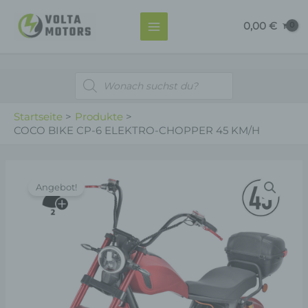
Zum
MAIN
0,00
€
Inhalt
MENU
springen
Products
search
Startseite
Produkte
COCO BIKE CP-6 ELEKTRO-CHOPPER 45 KM/H
COCO
Angebot!
BIKE
CP-
6
ELEKTRO-
CHOPPER
45
KM/H