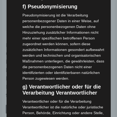
f) Pseudonymisierung
Pseudonymisierung ist die Verarbeitung
personenbezogener Daten in einer Weise, auf
welche die personenbezogenen Daten ohne
Hinzuziehung zusätzlicher Informationen nicht
mehr einer spezifischen betroffenen Person
zugeordnet werden können, sofern diese
Für weitere Informationen und um
zusätzlichen Informationen gesondert aufbewahrt
unser Elektromobil in Aktion zu erleben,
werden und technischen und organisatorischen
kontaktieren Sie uns bitte oder
Maßnahmen unterliegen, die gewährleisten, dass
die personenbezogenen Daten nicht einer
besuchen Sie unsere Ausstellung. Wir
identifizierten oder identifizierbaren natürlichen
helfen Ihnen gerne dabei, die perfekte
Person zugewiesen werden.
g) Verantwortlicher oder für die
Mobilitätslösung für Ihre Bedürfnisse zu
Verarbeitung Verantwortlicher
finden.
Verantwortlicher oder für die Verarbeitung
Verantwortlicher ist die natürliche oder juristische
JETZT ANFRAGEN
Person, Behörde, Einrichtung oder andere Stelle,