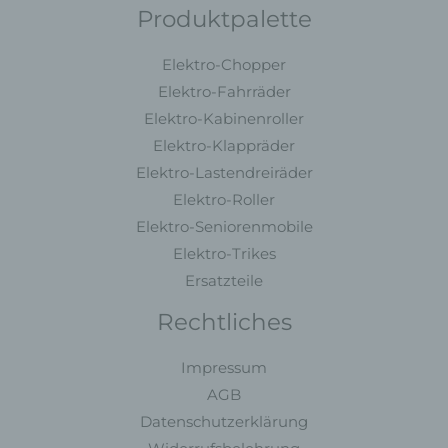
Charakter ist:
Produktpalette
MC Fahrzeugteile
Elektro-Chopper
Muhammet Calik
Elektro-Fahrräder
Maulbeerweg 30
Elektro-Kabinenroller
63477 Maintal - Deutschland
Elektro-Klappräder
Telefon: +49 6181 3698350
Elektro-Lastendreiräder
E-Mail:
Elektro-Roller
Elektro-Seniorenmobile
Cookies
Elektro-Trikes
Ersatzteile
Die Internetseiten verwenden Cookies. Cookies sind
Textdateien, welche über einen Internetbrowser auf einem
Rechtliches
Computersystem abgelegt und gespeichert werden.
Zahlreiche Internetseiten und Server verwenden Cookies.
Impressum
Viele Cookies enthalten eine sogenannte Cookie-ID. Eine
AGB
Cookie-ID ist eine eindeutige Kennung des Cookies. Sie
Datenschutzerklärung
besteht aus einer Zeichenfolge, durch welche Internetseiten
und Server dem konkreten Internetbrowser zugeordnet