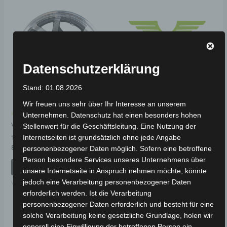
Datenschutzerklärung
Stand: 01.08.2026
Wir freuen uns sehr über Ihr Interesse an unserem
Kostenloser Versand
Kostenloser Versand
Unternehmen. Datenschutz hat einen besonders hohen
VM4 VORDERER
VM4 HINTERRAD
Stellenwert für die Geschäftsleitung. Eine Nutzung der
KOTFLÜGELABDECKUNG-
Internetseiten ist grundsätzlich ohne jede Angabe
SILBERGRAU
Bewertet
89,00
€
personenbezogener Daten möglich. Sofern eine betroffene
*
mit
0
Person besondere Services unseres Unternehmens über
Bewertet
69,00
€
von
*
IN DEN WARENKORB
mit
unsere Internetseite in Anspruch nehmen möchte, könnte
5
0
von
jedoch eine Verarbeitung personenbezogener Daten
IN DEN WARENKORB
VM4
5
erforderlich werden. Ist die Verarbeitung
VM4
personenbezogener Daten erforderlich und besteht für eine
solche Verarbeitung keine gesetzliche Grundlage, holen wir
generell eine Einwilligung der betroffenen Person ein.