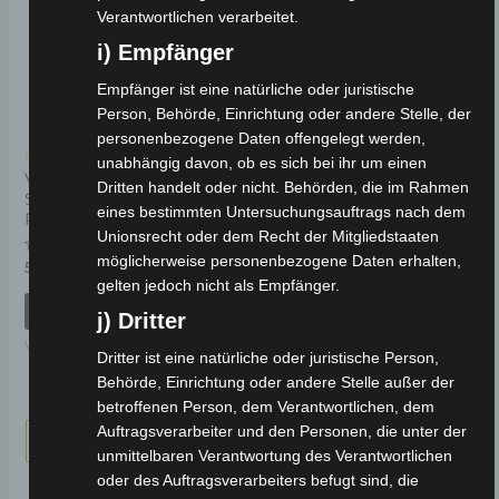
Verantwortlichen verarbeitet.
i) Empfänger
Empfänger ist eine natürliche oder juristische
Person, Behörde, Einrichtung oder andere Stelle, der
personenbezogene Daten offengelegt werden,
Kostenloser Versand
Kostenloser Versand
unabhängig davon, ob es sich bei ihr um einen
VM4 VORDERER
VM4 HINTERER KORB
Dritten handelt oder nicht. Behörden, die im Rahmen
SCHEINWERFERABDECKUNG-
eines bestimmten Untersuchungsauftrags nach dem
ROT
Bewertet
59,00
€
*
Unionsrecht oder dem Recht der Mitgliedstaaten
mit
0
möglicherweise personenbezogene Daten erhalten,
Bewertet
59,00
€
*
von
IN DEN WARENKORB
mit
5
gelten jedoch nicht als Empfänger.
0
von
IN DEN WARENKORB
VM4
j) Dritter
5
VM4
Dritter ist eine natürliche oder juristische Person,
Behörde, Einrichtung oder andere Stelle außer der
betroffenen Person, dem Verantwortlichen, dem
Auftragsverarbeiter und den Personen, die unter der
←
1
2
3
4
5
6
7
→
unmittelbaren Verantwortung des Verantwortlichen
oder des Auftragsverarbeiters befugt sind, die