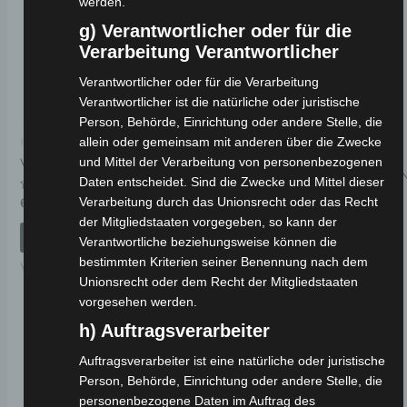
werden.
g) Verantwortlicher oder für die
Verarbeitung Verantwortlicher
Verantwortlicher oder für die Verarbeitung
Verantwortlicher ist die natürliche oder juristische
Person, Behörde, Einrichtung oder andere Stelle, die
allein oder gemeinsam mit anderen über die Zwecke
Kostenloser Versand
Kostenloser Versand
VM4 VORDERER
und Mittel der Verarbeitung von personenbezogenen
VM4 VORDERGABEL
SCHEINWERFERABDECKU
Daten entscheidet. Sind die Zwecke und Mittel dieser
SILBERGRAU
Bewertet
Verarbeitung durch das Unionsrecht oder das Recht
69,00
€
*
mit
der Mitgliedstaaten vorgegeben, so kann der
0
Bewertet
59,00
€
von
*
IN DEN WARENKORB
mit
Verantwortliche beziehungsweise können die
5
0
bestimmten Kriterien seiner Benennung nach dem
von
IN DEN WARENKORB
VM4
5
Unionsrecht oder dem Recht der Mitgliedstaaten
VM4
vorgesehen werden.
h) Auftragsverarbeiter
Auftragsverarbeiter ist eine natürliche oder juristische
Person, Behörde, Einrichtung oder andere Stelle, die
personenbezogene Daten im Auftrag des