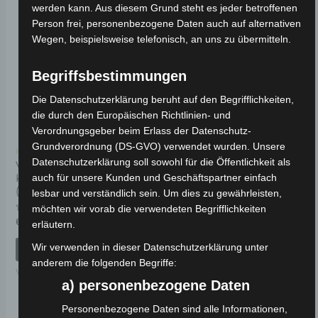
werden kann. Aus diesem Grund steht es jeder betroffenen
Person frei, personenbezogene Daten auch auf alternativen
Wegen, beispielsweise telefonisch, an uns zu übermitteln.
Begriffsbestimmungen
Die Datenschutzerklärung beruht auf den Begrifflichkeiten,
die durch den Europäischen Richtlinien- und
Verordnungsgeber beim Erlass der Datenschutz-
Grundverordnung (DS-GVO) verwendet wurden. Unsere
Kostenloser Versand
Kostenloser Versand
Datenschutzerklärung soll sowohl für die Öffentlichkeit als
VM4 VORDERER
VM4 VORDERER
auch für unsere Kunden und Geschäftspartner einfach
KOTFLÜGELABDECKUNG
KOTFLÜGELABDECKUNG
(2015-2018 MODELL)-ROT
(2015-2018 MODELL)-
lesbar und verständlich sein. Um dies zu gewährleisten,
WEISS
möchten wir vorab die verwendeten Begrifflichkeiten
Bewertet
69,00
€
*
erläutern.
mit
Bewertet
69,00
€
*
0
mit
von
Wir verwenden in dieser Datenschutzerklärung unter
IN DEN WARENKORB
0
5
von
IN DEN WARENKORB
anderem die folgenden Begriffe:
5
VM4
a) personenbezogene Daten
VM4
Personenbezogene Daten sind alle Informationen,