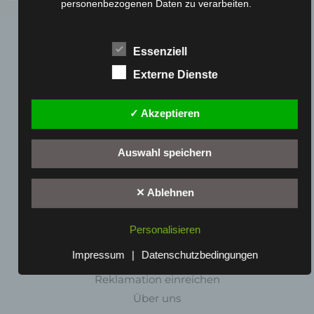
personenbezogenen Daten zu verarbeiten.
k) Einwilligung
Einwilligung ist jede von der betroffenen Person
Essenziell
freiwillig für den bestimmten Fall in informierter
Externe Dienste
Weise und unmissverständlich abgegebene
Willensbekundung in Form einer Erklärung oder
einer sonstigen eindeutigen bestätigenden
✓ Akzeptieren
Handlung, mit der die betroffene Person zu
Webseite
verstehen gibt, dass sie mit der Verarbeitung der sie
Auswahl speichern
betreffenden personenbezogenen Daten
Cashback-Aktion
einverstanden ist.
Händler werden
✕ Ablehnen
Home
Name und Anschrift des für die
Gemeinsam spenden
Personalisieren
Verarbeitung Verantwortlichen
Jobs
Impressum
|
Datenschutzbedingungen
Verantwortlicher im Sinne der Datenschutz-
Kontakt
Grundverordnung, sonstiger in den Mitgliedstaaten der
Reklamation einreichen
Europäischen Union geltenden Datenschutzgesetze und
Über uns
anderer Bestimmungen mit datenschutzrechtlichem