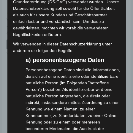
Grundverordnung (DS-GVO) verwendet wurden. Unsere
Datenschutzerklärung soll sowohl für die Öffentlichkeit
Kostenloser Versand
Kostenloser Versand
als auch für unsere Kunden und Geschäftspartner
VM4 HINTERRAD
VM4 LENKER
einfach lesbar und verständlich sein. Um dies zu
gewährleisten, möchten wir vorab die verwendeten
Bewertet
Bewertet
89,00
€
39,00
€
*
*
Begrifflichkeiten erläutern.
mit
mit
0
0
von
von
Wir verwenden in dieser Datenschutzerklärung unter
IN DEN WARENKORB
IN DEN WARENKORB
5
5
anderem die folgenden Begriffe:
VM4
VM4
a) personenbezogene Daten
Personenbezogene Daten sind alle Informationen,
die sich auf eine identifizierte oder identifizierbare
natürliche Person (im Folgenden "betroffene
Person") beziehen. Als identifizierbar wird eine
natürliche Person angesehen, die direkt oder
indirekt, insbesondere mittels Zuordnung zu einer
Kennung wie einem Namen, zu einer
Kennnummer, zu Standortdaten, zu einer Online-
Kennung oder zu einem oder mehreren
besonderen Merkmalen, die Ausdruck der
Kostenloser Versand