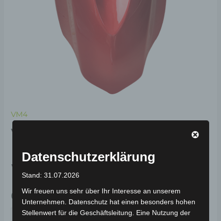
VM4
VM4 VORDERER
KOTFLÜGELABDECKUNG-
Datenschutzerklärung
WEISS
Stand: 31.07.2026
Wir freuen uns sehr über Ihr Interesse an unserem
69,00
€
*
Unternehmen. Datenschutz hat einen besonders hohen
Stellenwert für die Geschäftsleitung. Eine Nutzung der
IN DEN WARENKORB