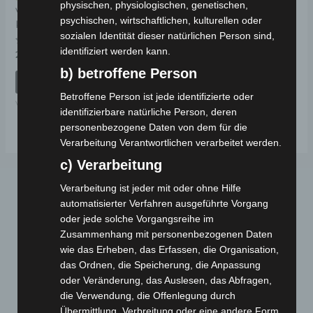
physischen, physiologischen, genetischen,
VM4 ANZEIGE
psychischen, wirtschaftlichen, kulturellen oder
KUNSTSTOFF
sozialen Identität dieser natürlichen Person sind,
identifiziert werden kann.
Bewertet
29,00
€
*
mit
0
b) betroffene Person
von
IN DEN WARENKORB
5
Betroffene Person ist jede identifizierte oder
VM4
identifizierbare natürliche Person, deren
personenbezogene Daten von dem für die
Verarbeitung Verantwortlichen verarbeitet werden.
c) Verarbeitung
Verarbeitung ist jeder mit oder ohne Hilfe
automatisierter Verfahren ausgeführte Vorgang
oder jede solche Vorgangsreihe im
Zusammenhang mit personenbezogenen Daten
wie das Erheben, das Erfassen, die Organisation,
das Ordnen, die Speicherung, die Anpassung
oder Veränderung, das Auslesen, das Abfragen,
Webseite
die Verwendung, die Offenlegung durch
Übermittlung, Verbreitung oder eine andere Form