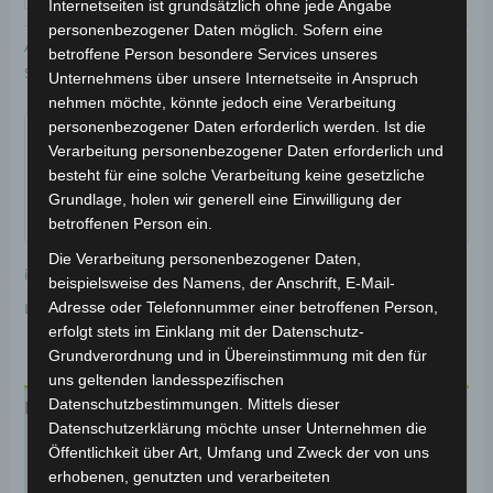
Internetseiten ist grundsätzlich ohne jede Angabe
personenbezogener Daten möglich. Sofern eine
Artikelnummer:
3M402-6007A-03
Kategorie:
VM4
betroffene Person besondere Services unseres
Schlagwort:
Karosserie & Verkleidung
Unternehmens über unsere Internetseite in Anspruch
nehmen möchte, könnte jedoch eine Verarbeitung
Garantiert sicherer Checkout
personenbezogener Daten erforderlich werden. Ist die
Verarbeitung personenbezogener Daten erforderlich und
besteht für eine solche Verarbeitung keine gesetzliche
Grundlage, holen wir generell eine Einwilligung der
betroffenen Person ein.
Die Verarbeitung personenbezogener Daten,
inkl. 19 % MwSt.
Kostenloser Versand
beispielsweise des Namens, der Anschrift, E-Mail-
Adresse oder Telefonnummer einer betroffenen Person,
Lieferzeit:
Versandfertig innerhalb 24 Stunden*
erfolgt stets im Einklang mit der Datenschutz-
Grundverordnung und in Übereinstimmung mit den für
uns geltenden landesspezifischen
Datenschutzbestimmungen. Mittels dieser
Beschreibung
Datenschutzerklärung möchte unser Unternehmen die
Produktsicherheit
Öffentlichkeit über Art, Umfang und Zweck der von uns
erhobenen, genutzten und verarbeiteten