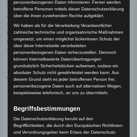
Rezensionen (0)
personenbezogenen Daten informieren. Ferner werden
betroffene Personen mittels dieser Datenschutzerklärung
über die ihnen zustehenden Rechte aufgeklärt.
Original-Ersatzteil für den 3-Rad Seniorenmobil VM4.
Vorderer kotflügelabdeckung-weiss für optimale
Wir haben als für die Verarbeitung Verantwortlicher
zahlreiche technische und organisatorische Maßnahmen
Funktionalität und Haltbarkeit. Weitere
umgesetzt, um einen möglichst lückenlosen Schutz der
Informationen zum Fahrzeug findest du hier:
Volta
über diese Internetseite verarbeiteten
Motor 3-Rad Seniorenmobil VM4
.
personenbezogenen Daten sicherzustellen. Dennoch
können Internetbasierte Datenübertragungen
grundsätzlich Sicherheitslücken aufweisen, sodass ein
absoluter Schutz nicht gewährleistet werden kann. Aus
Ähnliche Produkte
diesem Grund steht es jeder betroffenen Person frei,
personenbezogene Daten auch auf alternativen Wegen,
beispielsweise telefonisch, an uns zu übermitteln.
Begriffsbestimmungen
Die Datenschutzerklärung beruht auf den
Begrifflichkeiten, die durch den Europäischen Richtlinien-
und Verordnungsgeber beim Erlass der Datenschutz-