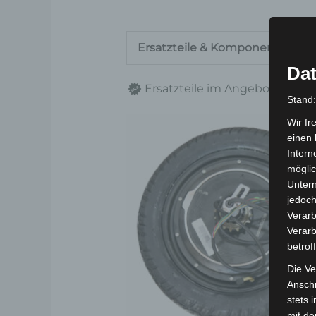
Ersatzteile & Komponenten
Dat
Ersatzteile im Angebot
nu
Stand
Wir fr
einen 
Intern
möglic
Unter
jedoch
Verarb
Verarb
betrof
Die Ve
Anschr
stets 
mit de