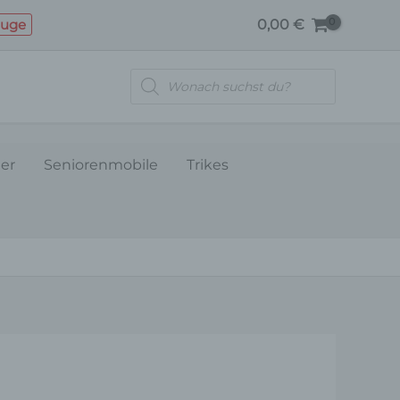
euge
0,00
€
Products
search
ler
Seniorenmobile
Trikes