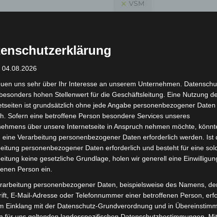
VSM
Suche
enschutzerklärung
r Lagerware
Alles löschen
: 04.08.2026
euen uns sehr über Ihr Interesse an unserem Unternehmen. Datenschu
besonders hohen Stellenwert für die Geschäftsleitung. Eine Nutzung d
etseiten ist grundsätzlich ohne jede Angabe personenbezogener Daten
h. Sofern eine betroffene Person besondere Services unseres
nehmens über unsere Internetseite in Anspruch nehmen möchte, könnt
 eine Verarbeitung personenbezogener Daten erforderlich werden. Ist 
eitung personenbezogener Daten erforderlich und besteht für eine sol
eitung keine gesetzliche Grundlage, holen wir generell eine Einwilligun
fenen Person ein.
rarbeitung personenbezogener Daten, beispielsweise des Namens, de
ift, E-Mail-Adresse oder Telefonnummer einer betroffenen Person, erfo
im Einklang mit der Datenschutz-Grundverordnung und in Übereinstim
n für uns geltenden landesspezifischen Datenschutzbestimmungen. Mit