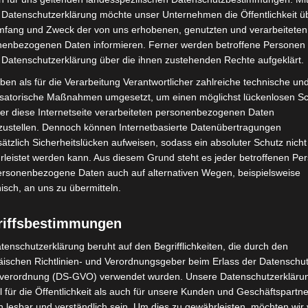
 Datenschutzerklärung möchte unser Unternehmen die Öffentlichkeit ü
mfang und Zweck der von uns erhobenen, genutzten und verarbeiteten
Kostenloser Versand
Kosten
enbezogenen Daten informieren. Ferner werden betroffene Personen 
VSM RAHMEN
VSM 
 Datenschutzerklärung über die ihnen zustehenden Rechte aufgeklärt.
ben als für die Verarbeitung Verantwortlicher zahlreiche technische un
Bewertet
Bewerte
269,00
€
269,0
*
mit
mit
isatorische Maßnahmen umgesetzt, um einen möglichst lückenlosen S
0
0
von
von
er diese Internetseite verarbeiteten personenbezogenen Daten
IN DEN WARENKORB
IN
5
5
zustellen. Dennoch können Internetbasierte Datenübertragungen
VSM
VSM
ätzlich Sicherheitslücken aufweisen, sodass ein absoluter Schutz nicht
leistet werden kann. Aus diesem Grund steht es jeder betroffenen Pe
personenbezogene Daten auch auf alternativen Wegen, beispielsweise
nisch, an uns zu übermitteln.
riffsbestimmungen
tenschutzerklärung beruht auf den Begrifflichkeiten, die durch den
ischen Richtlinien- und Verordnungsgeber beim Erlass der Datenschut
verordnung (DS-GVO) verwendet wurden. Unsere Datenschutzerklärun
 für die Öffentlichkeit als auch für unsere Kunden und Geschäftspartne
h lesbar und verständlich sein. Um dies zu gewährleisten, möchten wir