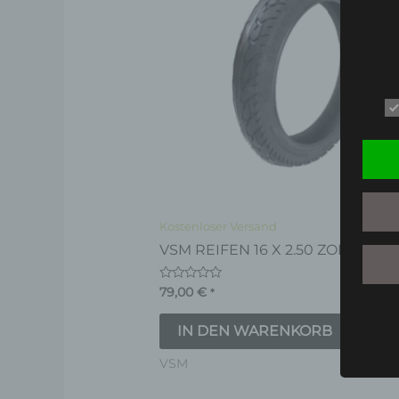
Kostenloser Versand
VSM REIFEN 16 X 2.50 ZOLL
Bewertet
79,00
€
*
mit
0
von
IN DEN WARENKORB
5
VSM