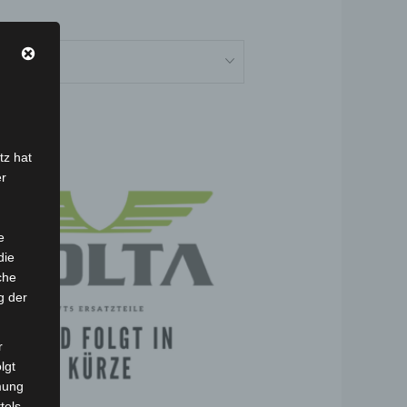
tz hat
er
e
die
che
g der
r
lgt
mung
tels