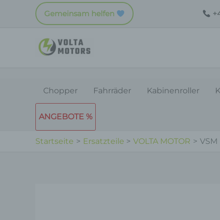
Zum
Gemeinsam helfen
+4
Inhalt
springen
Chopper
Fahrräder
Kabinenroller
K
ANGEBOTE %
Startseite
Ersatzteile
VOLTA MOTOR
VSM