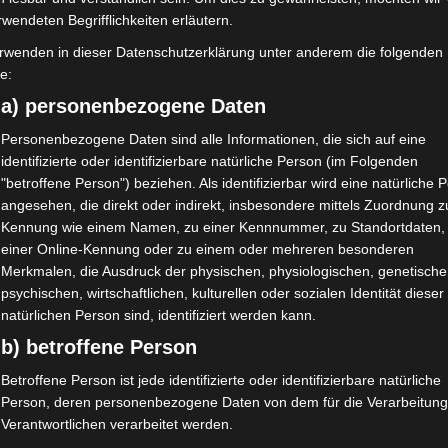
rwendeten Begrifflichkeiten erläutern.
rwenden in dieser Datenschutzerklärung unter anderem die folgenden
fe:
a) personenbezogene Daten
Personenbezogene Daten sind alle Informationen, die sich auf eine
Kostenloser Versand
Kosten
identifizierte oder identifizierbare natürliche Person (im Folgenden
VSM VORDERES RAD (110MM)
VSM 
"betroffene Person") beziehen. Als identifizierbar wird eine natürliche 
angesehen, die direkt oder indirekt, insbesondere mittels Zuordnung z
Bewertet
Bewerte
79,00
€
79,00
Kennung wie einem Namen, zu einer Kennnummer, zu Standortdaten,
*
mit
mit
einer Online-Kennung oder zu einem oder mehreren besonderen
0
0
von
von
IN DEN WARENKORB
IN
Merkmalen, die Ausdruck der physischen, physiologischen, genetische
5
5
psychischen, wirtschaftlichen, kulturellen oder sozialen Identität dieser
VSM
VSM
natürlichen Person sind, identifiziert werden kann.
b) betroffene Person
Betroffene Person ist jede identifizierte oder identifizierbare natürliche
Person, deren personenbezogene Daten von dem für die Verarbeitung
Verantwortlichen verarbeitet werden.