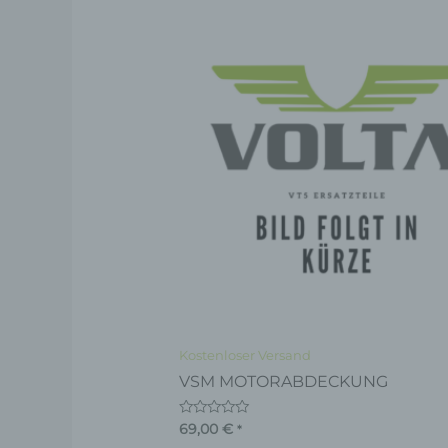
Kostenloser Versand
VSM MOTORABDECKUNG
Bewertet
69,00
€
*
mit