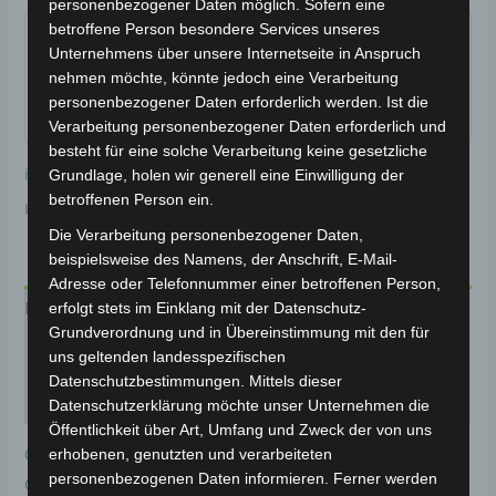
personenbezogener Daten möglich. Sofern eine
Garantiert sicherer Checkout
betroffene Person besondere Services unseres
Unternehmens über unsere Internetseite in Anspruch
nehmen möchte, könnte jedoch eine Verarbeitung
personenbezogener Daten erforderlich werden. Ist die
Verarbeitung personenbezogener Daten erforderlich und
besteht für eine solche Verarbeitung keine gesetzliche
inkl. 19 % MwSt.
Kostenloser Versand
Grundlage, holen wir generell eine Einwilligung der
betroffenen Person ein.
Lieferzeit:
Versandfertig innerhalb 24 Stunden*
Die Verarbeitung personenbezogener Daten,
beispielsweise des Namens, der Anschrift, E-Mail-
Adresse oder Telefonnummer einer betroffenen Person,
erfolgt stets im Einklang mit der Datenschutz-
Beschreibung
Grundverordnung und in Übereinstimmung mit den für
Produktsicherheit
uns geltenden landesspezifischen
Datenschutzbestimmungen. Mittels dieser
Rezensionen (0)
Datenschutzerklärung möchte unser Unternehmen die
Öffentlichkeit über Art, Umfang und Zweck der von uns
erhobenen, genutzten und verarbeiteten
Original-Ersatzteil für den Elektro-Scooter VSM.
personenbezogenen Daten informieren. Ferner werden
Controller für optimale Funktionalität und