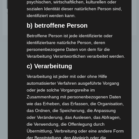
psychischen, wirtschaftlichen, kulturellen oder
von
IN DEN WARENKORB
5
sozialen Identität dieser natürlichen Person sind,
VSM
identifiziert werden kann.
b) betroffene Person
Betroffene Person ist jede identifizierte oder
identifizierbare natürliche Person, deren
personenbezogene Daten von dem für die
Verarbeitung Verantwortlichen verarbeitet werden.
c) Verarbeitung
Verarbeitung ist jeder mit oder ohne Hilfe
automatisierter Verfahren ausgeführte Vorgang
oder jede solche Vorgangsreihe im
Webseite
Zusammenhang mit personenbezogenen Daten
wie das Erheben, das Erfassen, die Organisation,
Cashback-Aktion
das Ordnen, die Speicherung, die Anpassung
Händler werden
oder Veränderung, das Auslesen, das Abfragen,
die Verwendung, die Offenlegung durch
Home
Übermittlung, Verbreitung oder eine andere Form
Gemeinsam spenden
der Bereitstellung, den Abgleich oder die