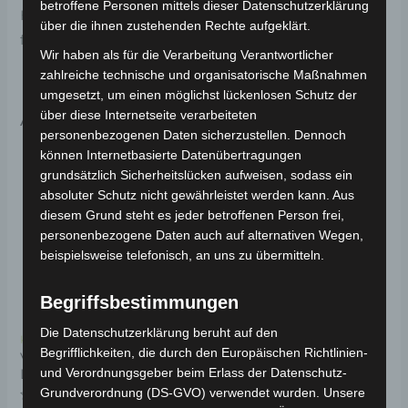
betroffene Personen mittels dieser Datenschutzerklärung
Haltbarkeit. Weitere Informationen zum Fahrzeug
über die ihnen zustehenden Rechte aufgeklärt.
findest du hier:
Volta Motor Elektro-Scooter VSM
.
Wir haben als für die Verarbeitung Verantwortlicher
zahlreiche technische und organisatorische Maßnahmen
umgesetzt, um einen möglichst lückenlosen Schutz der
Ähnliche Produkte
über diese Internetseite verarbeiteten
personenbezogenen Daten sicherzustellen. Dennoch
können Internetbasierte Datenübertragungen
grundsätzlich Sicherheitslücken aufweisen, sodass ein
absoluter Schutz nicht gewährleistet werden kann. Aus
diesem Grund steht es jeder betroffenen Person frei,
personenbezogene Daten auch auf alternativen Wegen,
beispielsweise telefonisch, an uns zu übermitteln.
Begriffsbestimmungen
Die Datenschutzerklärung beruht auf den
Kostenloser Versand
Kostenloser Versand
Begrifflichkeiten, die durch den Europäischen Richtlinien-
VSM
VSM SEITENSTÄNDER
und Verordnungsgeber beim Erlass der Datenschutz-
LADEBUCHSENPLATZ
Grundverordnung (DS-GVO) verwendet wurden. Unsere
Bewertet
39,00
€
*