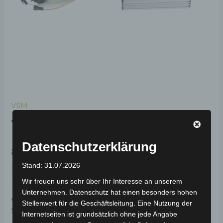
VSM
VSM CONTROLLER
Datenschutzerklärung
89,00
€
*
Stand: 31.07.2026
IN DEN WARENKORB
Wir freuen uns sehr über Ihr Interesse an unserem
Unternehmen. Datenschutz hat einen besonders hohen
Artikelnummer:
3H203-5005A-00
Kategorie:
VSM
Stellenwert für die Geschäftsleitung. Eine Nutzung der
Schlagwort:
Elektrik & Beleuchtung
Internetseiten ist grundsätzlich ohne jede Angabe