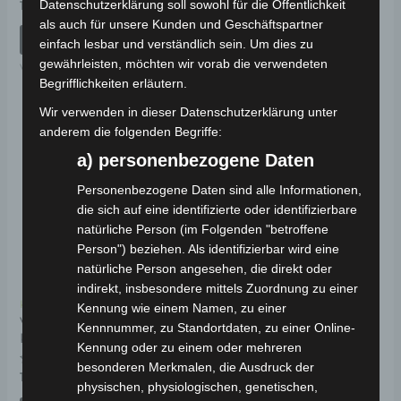
mit
Bewertet
Datenschutzerklärung soll sowohl für die Öffentlichkeit
19,00
€
*
0
mit
von
als auch für unsere Kunden und Geschäftspartner
0
IN DEN WARENKORB
5
von
IN DEN WARENKORB
einfach lesbar und verständlich sein. Um dies zu
5
VSM
gewährleisten, möchten wir vorab die verwendeten
VSM
Begrifflichkeiten erläutern.
Wir verwenden in dieser Datenschutzerklärung unter
anderem die folgenden Begriffe:
a) personenbezogene Daten
Personenbezogene Daten sind alle Informationen,
die sich auf eine identifizierte oder identifizierbare
natürliche Person (im Folgenden "betroffene
Person") beziehen. Als identifizierbar wird eine
natürliche Person angesehen, die direkt oder
indirekt, insbesondere mittels Zuordnung zu einer
Kostenloser Versand
Kennung wie einem Namen, zu einer
VSM VORDERER
Kennnummer, zu Standortdaten, zu einer Online-
KOTFLÜGEL KABEL
Kennung oder zu einem oder mehreren
besonderen Merkmalen, die Ausdruck der
Bewertet
19,00
€
*
physischen, physiologischen, genetischen,
mit
0