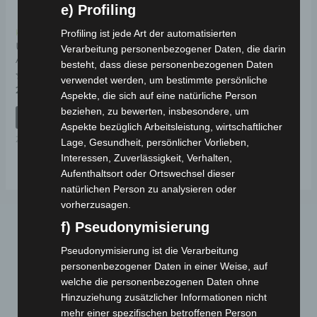
e) Profiling
Kostenloser Versand
Profiling ist jede Art der automatisierten
Universal Zweirad
Verarbeitung personenbezogener Daten, die darin
Abdeckplane in Schwarz
besteht, dass diese personenbezogenen Daten
verwendet werden, um bestimmte persönliche
Bewertet
29,00
€
*
Aspekte, die sich auf eine natürliche Person
mit
0
beziehen, zu bewerten, insbesondere, um
von
IN DEN WARENKORB
5
Aspekte bezüglich Arbeitsleistung, wirtschaftlicher
Zubehör
Lage, Gesundheit, persönlicher Vorlieben,
Interessen, Zuverlässigkeit, Verhalten,
Aufenthaltsort oder Ortswechsel dieser
natürlichen Person zu analysieren oder
vorherzusagen.
f) Pseudonymisierung
Pseudonymisierung ist die Verarbeitung
personenbezogener Daten in einer Weise, auf
welche die personenbezogenen Daten ohne
Hinzuziehung zusätzlicher Informationen nicht
mehr einer spezifischen betroffenen Person