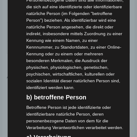
Polyester
Material
die sich auf eine identifizierte oder identifizierbare
natürliche Person (im Folgenden "betroffene
Finish
Glanz
Person") beziehen. Als identifizierbar wird eine
natürliche Person angesehen, die direkt oder
Gütesiegel /
ECE-Zugelassen
indirekt, insbesondere mittels Zuordnung zu einer
Kennzeichnungen
Kennung wie einem Namen, zu einer
Design
Schlicht
Kennnummer, zu Standortdaten, zu einer Online-
Kennung oder zu einem oder mehreren
besonderen Merkmalen, die Ausdruck der
physischen, physiologischen, genetischen,
psychischen, wirtschaftlichen, kulturellen oder
Ähnliche Produkte
sozialen Identität dieser natürlichen Person sind,
identifiziert werden kann.
Dieses
Di
b) betroffene Person
Produkt
Pr
weist
wei
Betroffene Person ist jede identifizierte oder
mehrere
me
identifizierbare natürliche Person, deren
personenbezogene Daten von dem für die
Varianten
Va
Verarbeitung Verantwortlichen verarbeitet werden.
auf.
auf