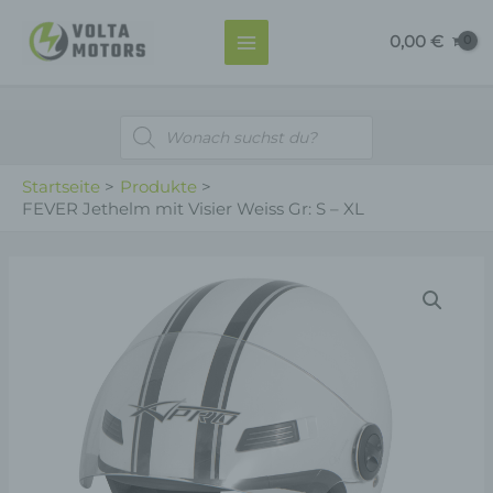
Zum
MAIN
0,00
€
Inhalt
MENU
springen
Products
search
Startseite
Produkte
FEVER Jethelm mit Visier Weiss Gr: S – XL
FEVER
Jethelm
mit
Visier
Weiss
Gr:
S
-