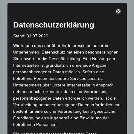
49,00
€
*
Größe
Datenschutzerklärung
Stand: 31.07.2026
Wir freuen uns sehr über Ihr Interesse an unserem
IN DEN WARENKORB
Unternehmen. Datenschutz hat einen besonders hohen
Stellenwert für die Geschäftsleitung. Eine Nutzung der
Internetseiten ist grundsätzlich ohne jede Angabe
Artikelnummer:
FEVER-WHITE
personenbezogener Daten möglich. Sofern eine
Kategorien:
Zubehör
,
HELME
betroffene Person besondere Services unseres
Garantiert sicherer Checkout
Unternehmens über unsere Internetseite in Anspruch
nehmen möchte, könnte jedoch eine Verarbeitung
personenbezogener Daten erforderlich werden. Ist die
Verarbeitung personenbezogener Daten erforderlich und
besteht für eine solche Verarbeitung keine gesetzliche
Grundlage, holen wir generell eine Einwilligung der
betroffenen Person ein.
inkl. MwSt.
Kostenloser Versand
Die Verarbeitung personenbezogener Daten,