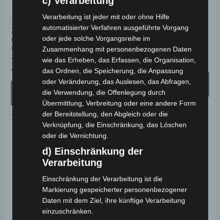
c) Verarbeitung
Die
Di
Optionen
Op
Verarbeitung ist jeder mit oder ohne Hilfe
Kostenloser Versand
Kostenloser Versand
automatisierter Verfahren ausgeführte Vorgang
können
kö
ZETA Jethelm mit Visier
FEVER Jethelm mit Visier
oder jede solche Vorgangsreihe im
und Sonnenblende Silber
Blau Gr: S – XL
auf
au
Gr: S – XL
Zusammenhang mit personenbezogenen Daten
der
de
wie das Erheben, das Erfassen, die Organisation,
Bewertet
49,00
€
*
mit
Produktseite
Pr
Bewertet
49,00
€
das Ordnen, die Speicherung, die Anpassung
*
0
mit
von
AUSFÜHRUNG
gewählt
ge
0
oder Veränderung, das Auslesen, das Abfragen,
5
von
AUSFÜHRUNG
WÄHLEN
die Verwendung, die Offenlegung durch
5
werden
we
WÄHLEN
Übermittlung, Verbreitung oder eine andere Form
HELME
Zubehör
der Bereitstellung, den Abgleich oder die
Verknüpfung, die Einschränkung, das Löschen
oder die Vernichtung.
d) Einschränkung der
Verarbeitung
Einschränkung der Verarbeitung ist die
Markierung gespeicherter personenbezogener
Daten mit dem Ziel, ihre künftige Verarbeitung
einzuschränken.