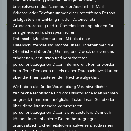
Lieferzeit:
Versandfertig innerhalb 24 Stunden*
beispielsweise des Namens, der Anschrift, E-Mail-
Adresse oder Telefonnummer einer betroffenen Person,
erfolgt stets im Einklang mit der Datenschutz-
Grundverordnung und in Übereinstimmung mit den für
Zusätzliche Informationen
uns geltenden landesspezifischen
Datenschutzbestimmungen. Mittels dieser
Produktsicherheit
Datenschutzerklärung möchte unser Unternehmen die
Öffentlichkeit über Art, Umfang und Zweck der von uns
Rezensionen (0)
erhobenen, genutzten und verarbeiteten
personenbezogenen Daten informieren. Ferner werden
Gewicht
25 kg
betroffene Personen mittels dieser Datenschutzerklärung
über die ihnen zustehenden Rechte aufgeklärt.
Brand
A-PRO SRL
Wir haben als für die Verarbeitung Verantwortlicher
zahlreiche technische und organisatorische Maßnahmen
Model
FEVER
umgesetzt, um einen möglichst lückenlosen Schutz der
Grundfarbe
Weiss
über diese Internetseite verarbeiteten
personenbezogenen Daten sicherzustellen. Dennoch
Größe
L, M, S, XL
können Internetbasierte Datenübertragungen
grundsätzlich Sicherheitslücken aufweisen, sodass ein
Aktivität
ATV/Quad, Onroad