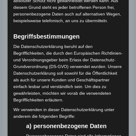
absoluter Schutz nicht gewährleistet werden kann. Aus
diesem Grund steht es jeder betroffenen Person frei,
Aussenschalen-
Polycarbonat
personenbezogene Daten auch auf alternativen Wegen,
Material
beispielsweise telefonisch, an uns zu übermitteln.
Antiallergisches
Innenfutter,
Begriffsbestimmungen
Aufbewahrungstasche
Die Datenschutzerklärung beruht auf den
inklusive, Kratzfestes
Besonderheiten
Begrifflichkeiten, die durch den Europäischen Richtlinien-
Visier, Schnellverschluss,
und Verordnungsgeber beim Erlass der Datenschutz-
Teilweise
herausnehmbares
Grundverordnung (DS-GVO) verwendet wurden. Unsere
Innenfutter
Datenschutzerklärung soll sowohl für die Öffentlichkeit
als auch für unsere Kunden und Geschäftspartner
Zielgruppe
Unisex Erwachsene
einfach lesbar und verständlich sein. Um dies zu
gewährleisten, möchten wir vorab die verwendeten
Visier-Design
Hell
Begrifflichkeiten erläutern.
Verschluss
Mikrometrisch
Wir verwenden in dieser Datenschutzerklärung unter
anderem die folgenden Begriffe:
Sichtbares Logo
A-Pro
a) personenbezogene Daten
Innenfutter-
Personenbezogene Daten sind alle Informationen,