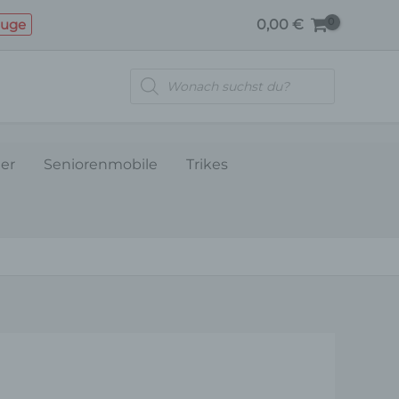
euge
0,00
€
Products
search
ler
Seniorenmobile
Trikes