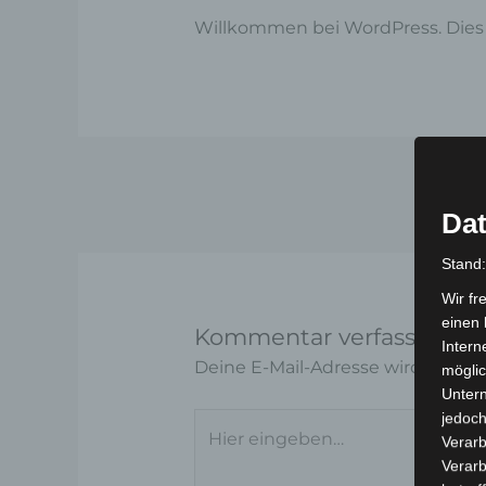
Willkommen bei WordPress. Dies i
Dat
Stand
Wir fr
einen 
Kommentar verfassen
Intern
Deine E-Mail-Adresse wird nicht ve
möglic
Unter
jedoch
Hier
Verarb
eingeben…
Verarb