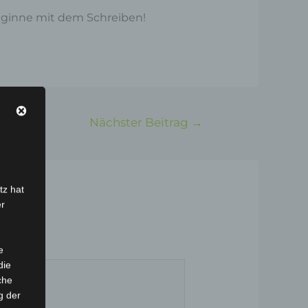
beginne mit dem Schreiben!
Nächster Beitrag
→
tz hat
er
e
die
che
g der