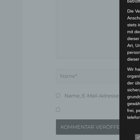
betrof
Die Ve
Anschr
stets 
mit de
dieser
Art, U
person
dieser
Wir ha
Name*
organ
der üb
sicher
Name, E-Mail-Adresse und We
grunds
gewähr
frei, 
telefo
Beg