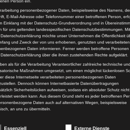
fenen Person ein.
rarbeitung personenbezogener Daten, beispielsweise des Namens, de
ift, E-Mail-Adresse oder Telefonnummer einer betroffenen Person, erfo
im Einklang mit der Datenschutz-Grundverordnung und in Übereinstim
n für uns geltenden landesspezifischen Datenschutzbestimmungen. Mit
 Datenschutzerklärung möchte unser Unternehmen die Öffentlichkeit ü
mfang und Zweck der von uns erhobenen, genutzten und verarbeiteten
enbezogenen Daten informieren. Ferner werden betroffene Personen 
 Datenschutzerklärung über die ihnen zustehenden Rechte aufgeklärt.
ben als für die Verarbeitung Verantwortlicher zahlreiche technische un
E-
Web
isatorische Maßnahmen umgesetzt, um einen möglichst lückenlosen S
Mail*
er diese Internetseite verarbeiteten personenbezogenen Daten
zustellen. Dennoch können Internetbasierte Datenübertragungen
bsite in diesem Browser für meinen nächsten Komment
ätzlich Sicherheitslücken aufweisen, sodass ein absoluter Schutz nicht
leistet werden kann. Aus diesem Grund steht es jeder betroffenen Pe
personenbezogene Daten auch auf alternativen Wegen, beispielsweise
nisch, an uns zu übermitteln.
riffsbestimmungen
Essenziell
Externe Dienste