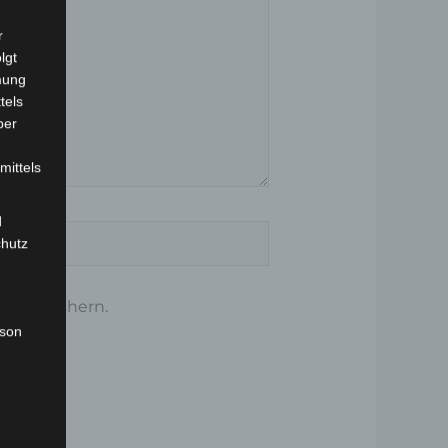
r
lgt
mung
tels
ber
mittels
d
site
chutz
ar speichern.
rson