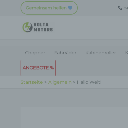
Zum
Gemeinsam helfen
+4
Inhalt
springen
Chopper
Fahrräder
Kabinenroller
K
ANGEBOTE %
Startseite
Allgemein
Hallo Welt!
Beitragsnavigation