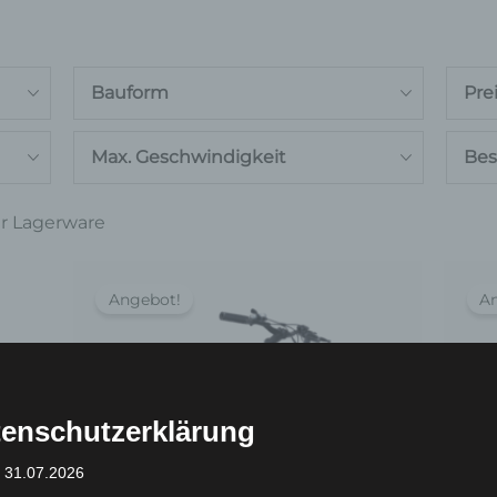
Bauform
Pre
Max. Geschwindigkeit
Bes
r Lagerware
Ursprünglicher
Aktueller
Preis
Preis
Angebot!
A
war:
ist:
999,00 €
949,00 €.
enschutzerklärung
: 31.07.2026