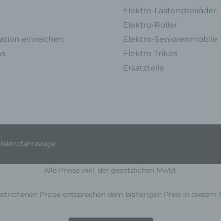
den Abgleich oder die Verknüpfung, die Einschränkung, das Löschen 
Elektro-Lastendreiräder
die Vernichtung.
t
Elektro-Roller
d) Einschränkung der Verarbeitung
tion einreichen
Elektro-Seniorenmobile
Einschränkung der Verarbeitung ist die Markierung gespeicherter
ns
Elektro-Trikes
personenbezogener Daten mit dem Ziel, ihre künftige Verarbeitung
Ersatzteile
einzuschränken.
e) Profiling
Profiling ist jede Art der automatisierten Verarbeitung personenbezoge
Daten, die darin besteht, dass diese personenbezogenen Daten verw
werden, um bestimmte persönliche Aspekte, die sich auf eine natürlich
Person beziehen, zu bewerten, insbesondere, um Aspekte bezüglich
Elektrofahrzeuge
Arbeitsleistung, wirtschaftlicher Lage, Gesundheit, persönlicher Vorlieb
Interessen, Zuverlässigkeit, Verhalten, Aufenthaltsort oder Ortswechse
dieser natürlichen Person zu analysieren oder vorherzusagen.
Alle Preise inkl. der gesetzlichen MwSt.
f) Pseudonymisierung
strichenen Preise entsprechen dem bisherigen Preis in diesem 
Pseudonymisierung ist die Verarbeitung personenbezogener Daten in 
Weise, auf welche die personenbezogenen Daten ohne Hinzuziehung
zusätzlicher Informationen nicht mehr einer spezifischen betroffenen 