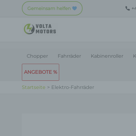
Zum
Gemeinsam helfen
+4
Inhalt
springen
Chopper
Fahrräder
Kabinenroller
K
ANGEBOTE %
Startseite
Elektro-Fahrräder