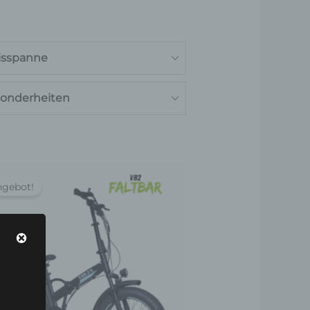
isspanne
onderheiten
Ursprünglicher
Aktueller
Preis
Preis
ngebot!
war:
ist:
749,00 €
699,00 €.