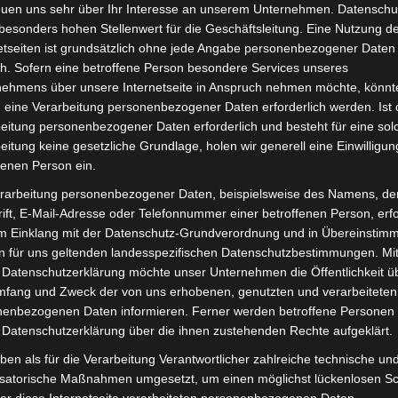
euen uns sehr über Ihr Interesse an unserem Unternehmen. Datenschu
besonders hohen Stellenwert für die Geschäftsleitung. Eine Nutzung d
etseiten ist grundsätzlich ohne jede Angabe personenbezogener Daten
h. Sofern eine betroffene Person besondere Services unseres
nehmens über unsere Internetseite in Anspruch nehmen möchte, könnt
 eine Verarbeitung personenbezogener Daten erforderlich werden. Ist 
Kostenloser Versand
Kosten
eitung personenbezogener Daten erforderlich und besteht für eine sol
″ 25
VOLTA VB4 NEO ELEKTRO-FAHRRAD
VOLT
eitung keine gesetzliche Grundlage, holen wir generell eine Einwilligun
27.5″
20″
fenen Person ein.
Bewertet
Bewerte
999,00
€
949,00
€
749,0
*
rarbeitung personenbezogener Daten, beispielsweise des Namens, de
mit
mit
0
0
ift, E-Mail-Adresse oder Telefonnummer einer betroffenen Person, erfo
von
von
IN DEN WARENKORB
IN
im Einklang mit der Datenschutz-Grundverordnung und in Übereinstim
5
5
n für uns geltenden landesspezifischen Datenschutzbestimmungen. Mit
Elektro-Fahrzeuge
Elektr
 Datenschutzerklärung möchte unser Unternehmen die Öffentlichkeit ü
mfang und Zweck der von uns erhobenen, genutzten und verarbeiteten
enbezogenen Daten informieren. Ferner werden betroffene Personen 
Ursprünglicher
Aktueller
 Datenschutzerklärung über die ihnen zustehenden Rechte aufgeklärt.
Preis
Preis
Angebot!
A
war:
ist:
ben als für die Verarbeitung Verantwortlicher zahlreiche technische un
699,00 €
649,00 €.
isatorische Maßnahmen umgesetzt, um einen möglichst lückenlosen S
er diese Internetseite verarbeiteten personenbezogenen Daten