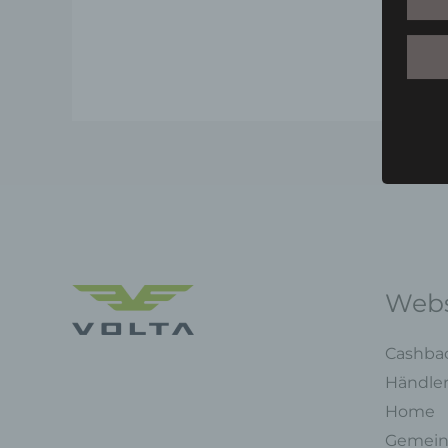
Webs
Cashba
Händle
Home
Gemein