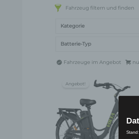
Fahrzeug filtern und finden
Kategorie
Batterie-Typ
Fahrzeuge im Angebot
nu
Ursprünglicher
Aktueller
Preis
Preis
Angebot!
war:
ist:
2.299,00 €
2.069,00 €.
Dat
Stand