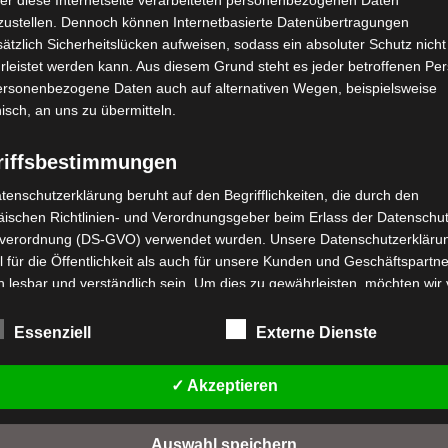
zustellen. Dennoch können Internetbasierte Datenübertragungen
ätzlich Sicherheitslücken aufweisen, sodass ein absoluter Schutz nicht
leistet werden kann. Aus diesem Grund steht es jeder betroffenen Pe
personenbezogene Daten auch auf alternativen Wegen, beispielsweise
nisch, an uns zu übermitteln.
riffsbestimmungen
tenschutzerklärung beruht auf den Begrifflichkeiten, die durch den
ischen Richtlinien- und Verordnungsgeber beim Erlass der Datenschut
verordnung (DS-GVO) verwendet wurden. Unsere Datenschutzerklärun
Kostenloser Versand
Kosten
 für die Öffentlichkeit als auch für unsere Kunden und Geschäftspartne
VOLTA VB3 NEO ELEKTRO-FAHRRAD
VOLT
6″
26″
20″
h lesbar und verständlich sein. Um dies zu gewährleisten, möchten wir
rwendeten Begrifflichkeiten erläutern.
Bewertet
Bewerte
699,00
€
649,00
€
699,0
Essenziell
Externe Dienste
*
rwenden in dieser Datenschutzerklärung unter anderem die folgenden
mit
mit
0
0
fe:
von
von
IN DEN WARENKORB
IN
5
5
✓ Akzeptieren
a) personenbezogene Daten
Elektro-Fahrzeuge
Elektr
Personenbezogene Daten sind alle Informationen, die sich auf eine
Auswahl speichern
identifizierte oder identifizierbare natürliche Person (im Folgenden