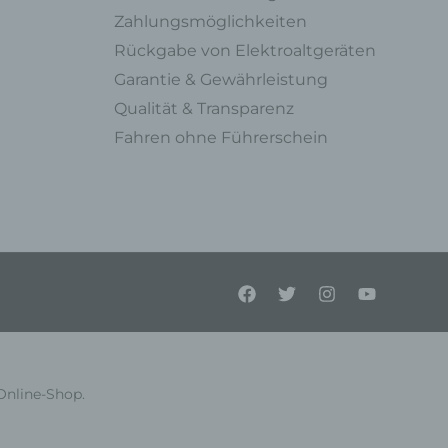
oder
Zahlungsmöglichkeiten
Rückgabe von Elektroaltgeräten
Garantie & Gewährleistung
Qualität & Transparenz
Fahren ohne Führerschein
ner
endet
e
en,
l
Online-Shop.
einer
Person