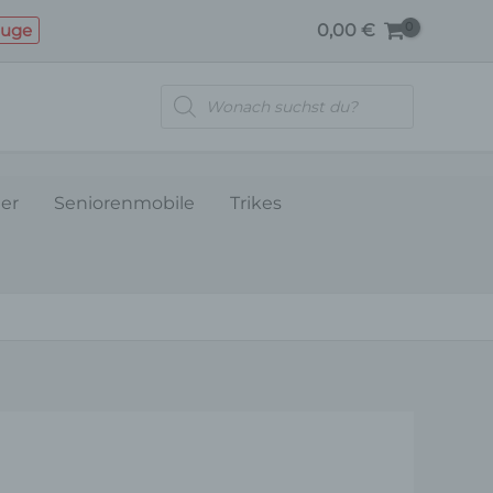
euge
0,00
€
Products
search
ler
Seniorenmobile
Trikes