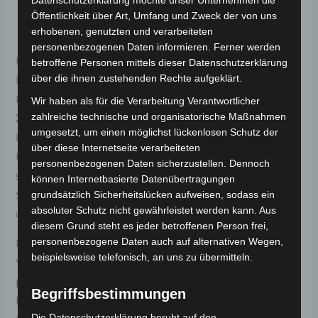
Datenschutzerklärung möchte unser Unternehmen die
Bike (36 V/10 Ah)
Öffentlichkeit über Art, Umfang und Zweck der von uns
erhobenen, genutzten und verarbeiteten
personenbezogenen Daten informieren. Ferner werden
Das
Volta VB2
ist dein robustes City-Faltrad mit dem
betroffene Personen mittels dieser Datenschutzerklärung
über die ihnen zustehenden Rechte aufgeklärt.
Extra an Traktion:
20″×4.0 Fat-Tires
nehmen
Kopfsteinpflaster, Schotter und Nässe gelassen. Der
Wir haben als für die Verarbeitung Verantwortlicher
zahlreiche technische und organisatorische Maßnahmen
250 W Nabenmotor
unterstützt bis
25 km/h
(EPAC-
umgesetzt, um einen möglichst lückenlosen Schutz der
konform); darüber rollst du ohne Motorhilfe weiter.
über diese Internetseite verarbeiteten
Herzstück ist der
36 V/10 Ah Li-Ion-Akku
– im Alltag
personenbezogenen Daten sicherzustellen. Dennoch
sind
ca. 30–55 km
realistisch, abhängig von Modus,
können Internetbasierte Datenübertragungen
Strecke, Temperatur und Zuladung. Vollgeladen ist
grundsätzlich Sicherheitslücken aufweisen, sodass ein
absoluter Schutz nicht gewährleistet werden kann. Aus
der Akku typischerweise in
4,5–5 Stunden.
diesem Grund steht es jeder betroffenen Person frei,
personenbezogene Daten auch auf alternativen Wegen,
Der
faltbare Aluminiumrahmen
macht Transport und
beispielsweise telefonisch, an uns zu übermitteln.
Verstauen im Auto oder Wohnmobil leicht, die
portable Batterie
lädt bequem in der Wohnung.
Begriffsbestimmungen
Mechanische Scheibenbremsen
vorne/hinten sorgen
Die Datenschutzerklärung beruht auf den