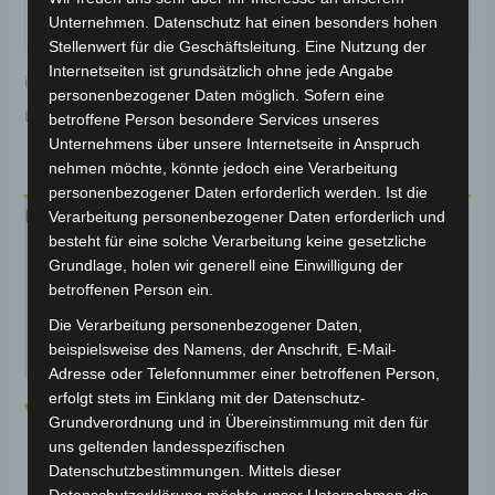
Unternehmen. Datenschutz hat einen besonders hohen
Stellenwert für die Geschäftsleitung. Eine Nutzung der
Internetseiten ist grundsätzlich ohne jede Angabe
inkl. 19 % MwSt.
Kostenloser Versand
personenbezogener Daten möglich. Sofern eine
Lieferzeit:
Versandfertig innerhalb 24 Stunden*
betroffene Person besondere Services unseres
Unternehmens über unsere Internetseite in Anspruch
nehmen möchte, könnte jedoch eine Verarbeitung
personenbezogener Daten erforderlich werden. Ist die
Beschreibung
Verarbeitung personenbezogener Daten erforderlich und
besteht für eine solche Verarbeitung keine gesetzliche
Zusätzliche Informationen
Grundlage, holen wir generell eine Einwilligung der
betroffenen Person ein.
Produktsicherheit
Die Verarbeitung personenbezogener Daten,
beispielsweise des Namens, der Anschrift, E-Mail-
Rezensionen (0)
Adresse oder Telefonnummer einer betroffenen Person,
erfolgt stets im Einklang mit der Datenschutz-
Volta VB2 –
Grundverordnung und in Übereinstimmung mit den für
uns geltenden landesspezifischen
Faltbares Fat-Tire E-
Datenschutzbestimmungen. Mittels dieser