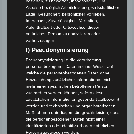
beziehen, zu bewerten, insbesondere, um
Aspekte bezüglich Arbeitsleistung, wirtschaftlicher
Lage, Gesundheit, persönlicher Vorlieben,
Interessen, Zuverlässigkeit, Verhalten,
Aufenthaltsort oder Ortswechsel dieser
natürlichen Person zu analysieren oder
vorherzusagen.
Ähnliche Produkte
f) Pseudonymisierung
Ursprünglicher
Aktueller
Ursprünglicher
Aktueller
Di
Pseudonymisierung ist die Verarbeitung
Preis
Preis
Preis
Preis
Angebot!
Angebot!
Angebot!
Angebot!
Pr
personenbezogener Daten in einer Weise, auf
war:
ist:
war:
ist:
949,00 €
854,00 €.
1.290,00 €
1.161,00 €.
welche die personenbezogenen Daten ohne
wei
Hinzuziehung zusätzlicher Informationen nicht
me
mehr einer spezifischen betroffenen Person
Va
zugeordnet werden können, sofern diese
auf
zusätzlichen Informationen gesondert aufbewahrt
werden und technischen und organisatorischen
Di
Maßnahmen unterliegen, die gewährleisten, dass
Op
Kostenloser Versand
Kostenloser Versand
die personenbezogenen Daten nicht einer
kö
VOLTA VB2 ELEKTRO-
VOLTA VS2 ELEKTRO-
identifizierten oder identifizierbaren natürlichen
KLAPPRAD 20″
ROLLER 2-RAD 45KM/H
au
Person zugewiesen werden.