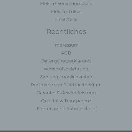
Elektro-Seniorenmobile
Europäischen Union geltenden Datenschutzgesetze und
Elektro-Trikes
anderer Bestimmungen mit datenschutzrechtlichem
Charakter ist:
Ersatzteile
MC Fahrzeugteile
Rechtliches
Muhammet Calik
Impressum
Maulbeerweg 30
AGB
63477 Maintal - Deutschland
Datenschutzerklärung
Telefon: +49 6181 3698350
Widerrufsbelehrung
E-Mail:
Zahlungsmöglichkeiten
Rückgabe von Elektroaltgeräten
Cookies
Garantie & Gewährleistung
Die Internetseiten verwenden Cookies. Cookies sind
Qualität & Transparenz
Textdateien, welche über einen Internetbrowser auf
Fahren ohne Führerschein
einem Computersystem abgelegt und gespeichert
werden.
Zahlreiche Internetseiten und Server verwenden