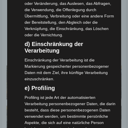
oder Veränderung, das Auslesen, das Abfragen,
motors.de/garantie-gewaehrleistung/
die Verwendung, die Offenlegung durch
Fahren ohne Führerschein – was ist erlaubt?
→
Übermittlung, Verbreitung oder eine andere Form
https://volta-motors.de/fahren-ohne-
der Bereitstellung, den Abgleich oder die
fuehrerschein-was-ist-erlaubt/
Verknüpfung, die Einschränkung, das Löschen
oder die Vernichtung.
Qualität & Transparenz bei Volta Motors
→
d) Einschränkung der
https://volta-motors.de/qualitaet-und-
Verarbeitung
transparenz-bei-volta-motors/
Einschränkung der Verarbeitung ist die
Markierung gespeicherter personenbezogener
Daten mit dem Ziel, ihre künftige Verarbeitung
einzuschränken.
e) Profiling
Profiling ist jede Art der automatisierten
Verarbeitung personenbezogener Daten, die darin
besteht, dass diese personenbezogenen Daten
verwendet werden, um bestimmte persönliche
Aspekte, die sich auf eine natürliche Person