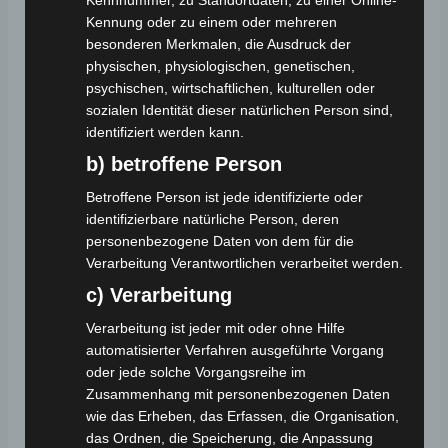
Kennnummer, zu Standortdaten, zu einer Online-
Pedelec-typische Unterstützung bis 25 km/h
Kennung oder zu einem oder mehreren
ist i. d. R. führerscheinfrei – Details im
besonderen Merkmalen, die Ausdruck der
Ratgeber.
physischen, physiologischen, genetischen,
psychischen, wirtschaftlichen, kulturellen oder
Reichweite im Alltag?
sozialen Identität dieser natürlichen Person sind,
ca. 30–55 km
mit 36 V/10 Ah (abhängig von
identifiziert werden kann.
Modus/Last/Temp.).
b) betroffene Person
Betroffene Person ist jede identifizierte oder
Ladezeit?
identifizierbare natürliche Person, deren
Typisch
4,5–5 h
.
personenbezogene Daten von dem für die
Verarbeitung Verantwortlichen verarbeitet werden.
Bremsen & Reifen?
c) Verarbeitung
Mechanische Scheibenbremsen
v/h,
20″×4.0
Fat-Tires
Verarbeitung ist jeder mit oder ohne Hilfe
automatisierter Verfahren ausgeführte Vorgang
Hilfreiche Links
oder jede solche Vorgangsreihe im
Zusammenhang mit personenbezogenen Daten
wie das Erheben, das Erfassen, die Organisation,
das Ordnen, die Speicherung, die Anpassung
Garantie & Gewährleistung
→
https://volta-