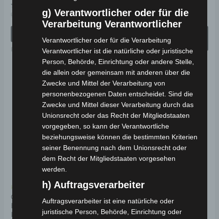
de
g) Verantwortlicher oder für die
Bewertet
Bewertet
949,00
€
854,00
€
1.290,00
€
1.161,00
€
*
*
mit
mit
Pr
Verarbeitung Verantwortlicher
0
0
von
von
IN DEN WARENKORB
AUSFÜHRUNG
ge
5
5
Verantwortlicher oder für die Verarbeitung
WÄHLEN
we
Elektro-Klappräder
Verantwortlicher ist die natürliche oder juristische
Elektro-Fahrzeuge
Person, Behörde, Einrichtung oder andere Stelle,
die allein oder gemeinsam mit anderen über die
Zwecke und Mittel der Verarbeitung von
Ursprünglicher
Aktueller
Dieses
personenbezogenen Daten entscheidet. Sind die
Preis
Preis
Angebot!
Angebot!
Produkt
war:
ist:
Zwecke und Mittel dieser Verarbeitung durch das
1.490,00 €
1.341,00 €.
weist
Unionsrecht oder das Recht der Mitgliedstaaten
vorgegeben, so kann der Verantwortliche
mehrere
beziehungsweise können die bestimmten Kriterien
Varianten
seiner Benennung nach dem Unionsrecht oder
auf.
dem Recht der Mitgliedstaaten vorgesehen
Die
werden.
Optionen
h) Auftragsverarbeiter
Kostenloser Versand
können
COCO BIKE CP-4
Auftragsverarbeiter ist eine natürliche oder
ELEKTRO-CHOPPER 45
auf
juristische Person, Behörde, Einrichtung oder
KM/H