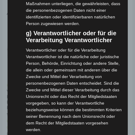
Maßnahmen unterliegen, die gewährleisten, dass
die personenbezogenen Daten nicht einer
Ähnliche Produkte
identifizierten oder identifizierbaren natürlichen
Ursprünglicher
Aktueller
Person zugewiesen werden.
Dieses
Preis
Preis
Angebot!
Angebot!
Angebot!
Angebot!
g) Verantwortlicher oder für die
Produkt
war:
ist:
1.590,00 €
1.431,00 €.
Verarbeitung Verantwortlicher
weist
mehrere
Verantwortlicher oder für die Verarbeitung
Verantwortlicher ist die natürliche oder juristische
Varianten
Person, Behörde, Einrichtung oder andere Stelle,
auf.
die allein oder gemeinsam mit anderen über die
Die
Zwecke und Mittel der Verarbeitung von
Optionen
personenbezogenen Daten entscheidet. Sind die
Kostenloser Versand
Kostenloser Versand
können
Zwecke und Mittel dieser Verarbeitung durch das
VOLTA VT5 HAUBE
VOLTA VM4 NEO
Unionsrecht oder das Recht der Mitgliedstaaten
ELEKTRO-
ELEKTRO-
auf
LASTENDREIRAD 25-45
SENIORENMOBIL 25
vorgegeben, so kann der Verantwortliche
der
KM/H
KM/H
beziehungsweise können die bestimmten Kriterien
Produktseite
seiner Benennung nach dem Unionsrecht oder
Bewertet
Bewertet
1.590,00
€
1.431,00
€
Ungeprüfte
*
gewählt
dem Recht der Mitgliedstaaten vorgesehen
mit
mit
5.00
0
Gesamtbewertungen
werden.
werden
von 5
von
IN DEN WARENKORB
ab
2.331,00
€
*
5