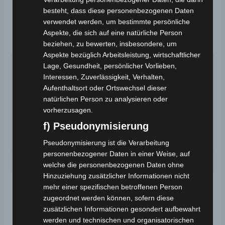
Die Aktuelle Regal
besteht, dass diese personenbezogenen Daten
Raptor K5 Reihe
verwendet werden, um bestimmte persönliche
Aspekte, die sich auf eine natürliche Person
beziehen, zu bewerten, insbesondere, um
Aspekte bezüglich Arbeitsleistung, wirtschaftlicher
Lage, Gesundheit, persönlicher Vorlieben,
Interessen, Zuverlässigkeit, Verhalten,
Aufenthaltsort oder Ortswechsel dieser
natürlichen Person zu analysieren oder
vorherzusagen.
f) Pseudonymisierung
Pseudonymisierung ist die Verarbeitung
personenbezogener Daten in einer Weise, auf
K5 PRO
K5 VAN
welche die personenbezogenen Daten ohne
Hinzuziehung zusätzlicher Informationen nicht
mehr einer spezifischen betroffenen Person
zugeordnet werden können, sofern diese
JETZT ANFRAGEN
zusätzlichen Informationen gesondert aufbewahrt
werden und technischen und organisatorischen