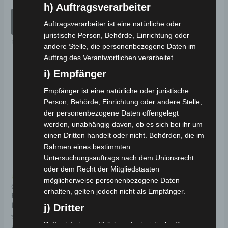
h) Auftragsverarbeiter
Elektro-Fahrzeuge
AUSFÜHRUNG
Auftragsverarbeiter ist eine natürliche oder
WÄHLEN
juristische Person, Behörde, Einrichtung oder
Elektro-Fahrzeuge
andere Stelle, die personenbezogene Daten im
Auftrag des Verantwortlichen verarbeitet.
i) Empfänger
Dieses
Angebot!
Angebot!
Produkt
Empfänger ist eine natürliche oder juristische
weist
Person, Behörde, Einrichtung oder andere Stelle,
der personenbezogene Daten offengelegt
mehrere
werden, unabhängig davon, ob es sich bei ihr um
Varianten
einen Dritten handelt oder nicht. Behörden, die im
auf.
Rahmen eines bestimmten
Die
Untersuchungsauftrags nach dem Unionsrecht
oder dem Recht der Mitgliedstaaten
Optionen
Kostenloser Versand
möglicherweise personenbezogene Daten
können
COCO BIKE CP-1
erhalten, gelten jedoch nicht als Empfänger.
ELEKTRO-CHOPPER 45
auf
KM/H
j) Dritter
der
Dritter ist eine natürliche oder juristische Person,
Produktseite
Bewertet
ab
899,00
€
*