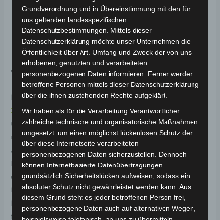
Grundverordnung und in Übereinstimmung mit den für
E-CAR V-MAX 40
uns geltenden landesspezifischen
Datenschutzbestimmungen. Mittels dieser
mit 2.5kW
Datenschutzerklärung möchte unser Unternehmen die
Öffentlichkeit über Art, Umfang und Zweck der von uns
erhobenen, genutzten und verarbeiteten
von Regal Raptor
personenbezogenen Daten informieren. Ferner werden
betroffene Personen mittels dieser Datenschutzerklärung
über die ihnen zustehenden Rechte aufgeklärt.
Das perfekte Gegenstück zum
E-TRUCK V-MAX 40
2.5kW
aus dem Nutzfahrzeugbereich. Dieses
Wir haben als für die Verarbeitung Verantwortlicher
zahlreiche technische und organisatorische Maßnahmen
umweltfreundliche Elektroauto kombiniert
umgesetzt, um einen möglichst lückenlosen Schutz der
modernste Technik mit außergewöhnlicher Effizienz.
über diese Internetseite verarbeiteten
Ausgestattet mit einem kraftvollen 2500W brushless
personenbezogenen Daten sicherzustellen. Dennoch
Motor und einer robusten 72V 58Ah Batterie, bietet es
können Internetbasierte Datenübertragungen
grundsätzlich Sicherheitslücken aufweisen, sodass ein
eine beeindruckende Reichweite von 50-60 km. Das
absoluter Schutz nicht gewährleistet werden kann. Aus
E-CAR V-MAX 40 erreicht spielend eine
diesem Grund steht es jeder betroffenen Person frei,
Höchstgeschwindigkeit von 45 km/h, ideal für den
personenbezogene Daten auch auf alternativen Wegen,
flotten Stadtverkehr. Mit Scheibenbremsen,
beispielsweise telefonisch, an uns zu übermitteln.