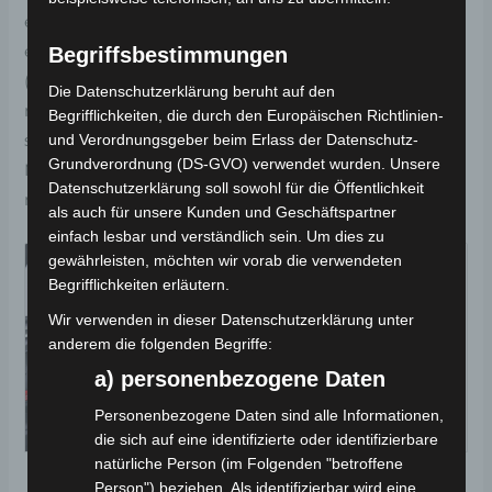
erstklassigen Reifen und Aluminiumfelgen garantiert
es Sicherheit und Komfort. Seine kompakten Maße
Begriffsbestimmungen
(Länge: 2200 mm, Breite: 1090 mm, Höhe: 1620 mm)
Die Datenschutzerklärung beruht auf den
machen es zum optimalen Fahrzeug für den
Begrifflichkeiten, die durch den Europäischen Richtlinien-
und Verordnungsgeber beim Erlass der Datenschutz-
städtischen Raum. Erleben Sie emissionsfreie
Grundverordnung (DS-GVO) verwendet wurden. Unsere
Mobilität mit Stil – das E-CAR V-MAX 40 2.5kW setzt
Datenschutzerklärung soll sowohl für die Öffentlichkeit
neue Standards in der Elektrofahrzeugklasse.
als auch für unsere Kunden und Geschäftspartner
einfach lesbar und verständlich sein. Um dies zu
gewährleisten, möchten wir vorab die verwendeten
Begrifflichkeiten erläutern.
Wir verwenden in dieser Datenschutzerklärung unter
anderem die folgenden Begriffe:
a) personenbezogene Daten
Personenbezogene Daten sind alle Informationen,
die sich auf eine identifizierte oder identifizierbare
natürliche Person (im Folgenden "betroffene
Person") beziehen. Als identifizierbar wird eine