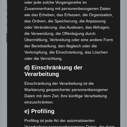
Elektromobil in Aktion zu erleben, kontaktieren Sie
oder jede solche Vorgangsreihe im
Zusammenhang mit personenbezogenen Daten
uns bitte oder besuchen Sie unsere Ausstellung. Wir
wie das Erheben, das Erfassen, die Organisation,
helfen Ihnen gerne dabei, die perfekte
das Ordnen, die Speicherung, die Anpassung
Mobilitätslösung für Ihre Bedürfnisse zu finden.
oder Veränderung, das Auslesen, das Abfragen,
die Verwendung, die Offenlegung durch
JETZT ANFRAGEN
Übermittlung, Verbreitung oder eine andere Form
der Bereitstellung, den Abgleich oder die
Verknüpfung, die Einschränkung, das Löschen
oder die Vernichtung.
d) Einschränkung der
Verarbeitung
Einschränkung der Verarbeitung ist die
Markierung gespeicherter personenbezogener
Daten mit dem Ziel, ihre künftige Verarbeitung
einzuschränken.
e) Profiling
Profiling ist jede Art der automatisierten
Verarbeitung personenbezogener Daten, die darin