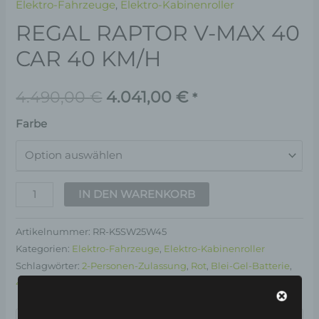
Elektro-Fahrzeuge
,
Elektro-Kabinenroller
REGAL RAPTOR V-MAX 40
CAR 40 KM/H
4.490,00
€
4.041,00
€
*
Farbe
IN DEN WARENKORB
Artikelnummer:
RR-K5SW25W45
Kategorien:
Elektro-Fahrzeuge
,
Elektro-Kabinenroller
Schlagwörter:
2-Personen-Zulassung
,
Rot
,
Blei-Gel-Batterie
,
4-Rad
,
Kabinenroller
,
40 km/h
Garantiert sicherer Checkout