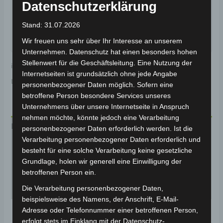
Datenschutzerklärung
Stand: 31.07.2026
Wir freuen uns sehr über Ihr Interesse an unserem
Unternehmen. Datenschutz hat einen besonders hohen
Stellenwert für die Geschäftsleitung. Eine Nutzung der
inkl. MwSt.
Kostenloser Versand
Internetseiten ist grundsätzlich ohne jede Angabe
Lieferzeit:
Versandfertig innerhalb 24 Stunden*
personenbezogener Daten möglich. Sofern eine
betroffene Person besondere Services unseres
Unternehmens über unsere Internetseite in Anspruch
nehmen möchte, könnte jedoch eine Verarbeitung
Beschreibung
personenbezogener Daten erforderlich werden. Ist die
Verarbeitung personenbezogener Daten erforderlich und
Zusätzliche Informationen
besteht für eine solche Verarbeitung keine gesetzliche
Grundlage, holen wir generell eine Einwilligung der
Produktsicherheit
betroffenen Person ein.
Rezensionen (0)
Die Verarbeitung personenbezogener Daten,
beispielsweise des Namens, der Anschrift, E-Mail-
Entdecken Sie das
Adresse oder Telefonnummer einer betroffenen Person,
erfolgt stets im Einklang mit der Datenschutz-