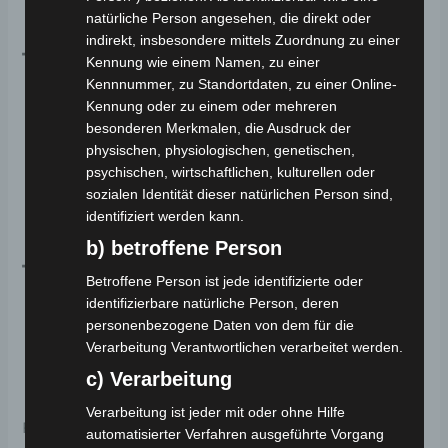
natürliche Person angesehen, die direkt oder
indirekt, insbesondere mittels Zuordnung zu einer
Technische Daten:
Kennung wie einem Namen, zu einer
Kennnummer, zu Standortdaten, zu einer Online-
Kennung oder zu einem oder mehreren
Motor:
2500 Watt
besonderen Merkmalen, die Ausdruck der
Batterie:
Blei-Gel 72V
58Ah
physischen, physiologischen, genetischen,
Maximale Geschwindigkeit:
45 km/h
psychischen, wirtschaftlichen, kulturellen oder
Bremssystem:
Scheibenbremse
sozialen Identität dieser natürlichen Person sind,
identifiziert werden kann.
Farboptionen:
WEIß, ROT, SCHWARZ
b) betroffene Person
Technische Maße:
Betroffene Person ist jede identifizierte oder
identifizierbare natürliche Person, deren
Länge:
2200 mm
personenbezogene Daten von dem für die
Verarbeitung Verantwortlichen verarbeitet werden.
Breite:
1090 mm
c) Verarbeitung
Höhe:
1620 mm
Verarbeitung ist jeder mit oder ohne Hilfe
Für weitere Informationen und um unser
automatisierter Verfahren ausgeführte Vorgang