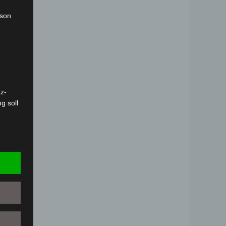
rson
z-
g soll
r
 vorab
Person