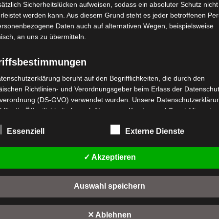
ätzlich Sicherheitslücken aufweisen, sodass ein absoluter Schutz nicht
leistet werden kann. Aus diesem Grund steht es jeder betroffenen Pe
personenbezogene Daten auch auf alternativen Wegen, beispielsweise
nisch, an uns zu übermitteln.
riffsbestimmungen
stenloser Versand
Kostenloser Versand
tenschutzerklärung beruht auf den Begrifflichkeiten, die durch den
SE-03 VORDERE
ischen Richtlinien- und Verordnungsgeber beim Erlass der Datenschut
E-03 VORDERRAD
TRITTPLATTE OBEN
verordnung (DS-GVO) verwendet wurden. Unsere Datenschutzerklärun
 für die Öffentlichkeit als auch für unsere Kunden und Geschäftspartne
wertet
,00
€
*
t
Bewertet
19,00
€
h lesbar und verständlich sein. Um dies zu gewährleisten, möchten wir
*
mit
Essenziell
Externe Dienste
rwendeten Begrifflichkeiten erläutern.
n
0
IN DEN WARENKORB
von
IN DEN WARENKORB
5
rwenden in dieser Datenschutzerklärung unter anderem die folgenden
-03
✓ Akzeptieren
fe:
SE-03
a) personenbezogene Daten
Auswahl speichern
Personenbezogene Daten sind alle Informationen, die sich auf eine
identifizierte oder identifizierbare natürliche Person (im Folgenden
"betroffene Person") beziehen. Als identifizierbar wird eine natürliche 
✕ Ablehnen