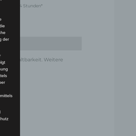
nnerhalb 24 Stunden*
e
die
che
g der
r
ät und Haltbarkeit. Weitere
lgt
mung
tels
ber
mittels
d
chutz