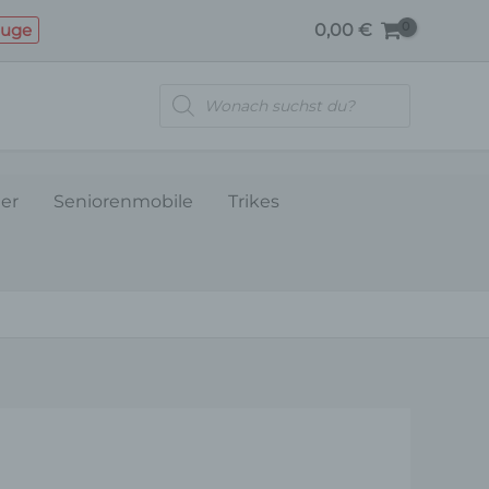
BLINKLEUCHTE
euge
0,00
€
Menge
Products
search
ler
Seniorenmobile
Trikes