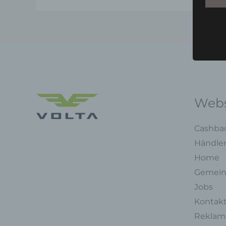
Webs
Cashba
Händle
Home
Gemein
Jobs
Kontak
Reklama