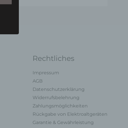
u einer
 zu
n,
Rechtliches
Impressum
AGB
Datenschutzerklärung
ng mit
Widerrufsbelehrung
Zahlungsmöglichkeiten
legung
Rückgabe von Elektroaltgeräten
ung,
oder
Garantie & Gewährleistung