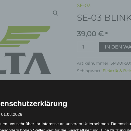
SE-03
SE-
SE-03 BLIN
03
BLINKLEUCHTE
39,00
€
Menge
*
IN DEN W
Artikelnummer:
3M901-50
Schlagwort:
Elektrik & Be
Garantie
enschutzerklärung
: 01.08.2026
euen uns sehr über Ihr Interesse an unserem Unternehmen. Datenschu
inkl. 19 % MwSt.
Kostenlos
besonders hohen Stellenwert für die Geschäftsleitung. Eine Nutzung d