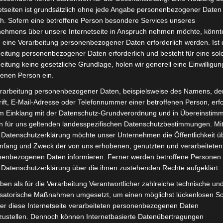
Lieferzeit:
Versandfertig i
etseiten ist grundsätzlich ohne jede Angabe personenbezogener Daten
h. Sofern eine betroffene Person besondere Services unseres
nehmens über unsere Internetseite in Anspruch nehmen möchte, könnt
 eine Verarbeitung personenbezogener Daten erforderlich werden. Ist 
eitung personenbezogener Daten erforderlich und besteht für eine sol
eitung keine gesetzliche Grundlage, holen wir generell eine Einwilligun
it
Rezensionen (0)
fenen Person ein.
rarbeitung personenbezogener Daten, beispielsweise des Namens, de
ro-Chopper SE-03. Blinkleuchte für optimale Funktionalit
ift, E-Mail-Adresse oder Telefonnummer einer betroffenen Person, erfo
est du hier:
Volta Motor Elektro-Chopper SE-03
.
im Einklang mit der Datenschutz-Grundverordnung und in Übereinstim
n für uns geltenden landesspezifischen Datenschutzbestimmungen. Mit
 Datenschutzerklärung möchte unser Unternehmen die Öffentlichkeit ü
mfang und Zweck der von uns erhobenen, genutzten und verarbeiteten
enbezogenen Daten informieren. Ferner werden betroffene Personen 
 Datenschutzerklärung über die ihnen zustehenden Rechte aufgeklärt.
ben als für die Verarbeitung Verantwortlicher zahlreiche technische un
isatorische Maßnahmen umgesetzt, um einen möglichst lückenlosen S
er diese Internetseite verarbeiteten personenbezogenen Daten
zustellen. Dennoch können Internetbasierte Datenübertragungen