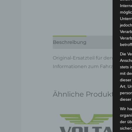
Intern
möglic
Unter
jedoch
Verarb
Verarb
Beschreibung
Produktsicherhe
betrof
Die Ve
Original-Ersatzteil für den Elekt
Anschr
Informationen zum Fahrzeug find
stets 
mit de
dieser
Art, U
Ähnliche Produkte
person
dieser
Wir ha
organ
der üb
sicher