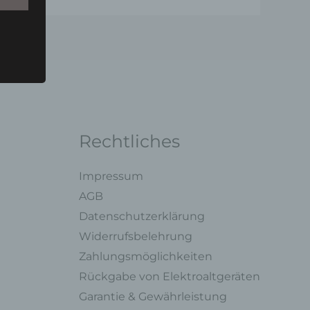
u einer
 zu
n,
Rechtliches
Impressum
AGB
Datenschutzerklärung
ng mit
Widerrufsbelehrung
Zahlungsmöglichkeiten
legung
Rückgabe von Elektroaltgeräten
ung,
oder
Garantie & Gewährleistung