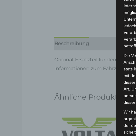
Intern
möglic
Unter
jedoch
Verarb
Verarb
Beschreibung
Produktsicherhe
betrof
Die Ve
Original-Ersatzteil für den Elekt
Anschr
Informationen zum Fahrzeug find
stets 
mit de
dieser
Art, U
Ähnliche Produkte
person
dieser
Wir ha
organ
der üb
sicher