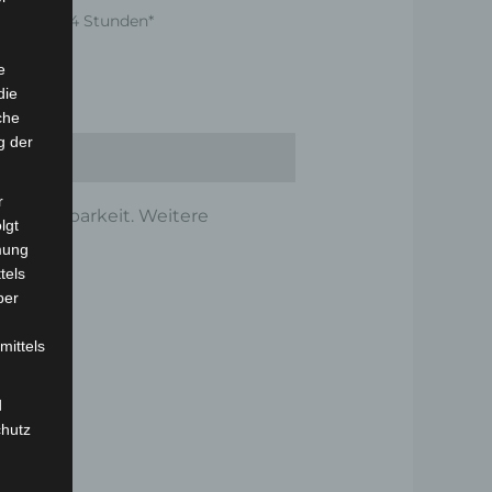
nnerhalb 24 Stunden*
e
die
che
g der
r
und Haltbarkeit. Weitere
lgt
mung
tels
ber
mittels
d
chutz