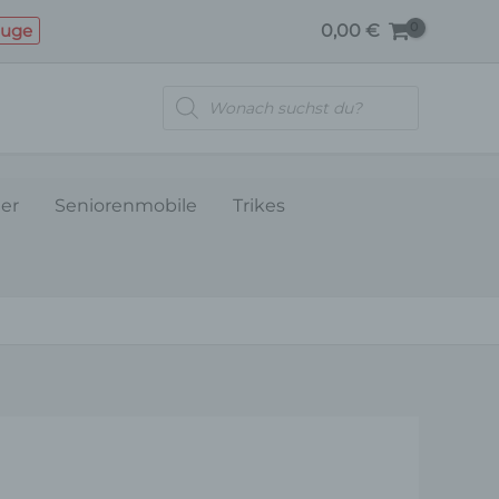
SITZSTANGE
euge
0,00
€
Menge
Products
search
ler
Seniorenmobile
Trikes