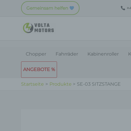
Zum
Gemeinsam helfen
+4
Inhalt
springen
Chopper
Fahrräder
Kabinenroller
K
ANGEBOTE %
Startseite
Produkte
SE-03 SITZSTANGE