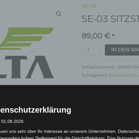
SE-03
SE-
SE-03 SITZ
03
SITZSTANGE
89,00
€
Menge
*
IN DEN W
Artikelnummer:
3M901-00
Schlagwort:
Karosserie & 
Garantie
enschutzerklärung
: 01.08.2026
euen uns sehr über Ihr Interesse an unserem Unternehmen. Datenschu
inkl. 19 % MwSt.
Kostenlos
besonders hohen Stellenwert für die Geschäftsleitung. Eine Nutzung d