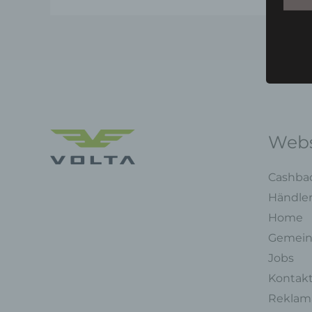
Webs
Cashba
Händle
Home
Gemein
Jobs
Kontak
Reklama