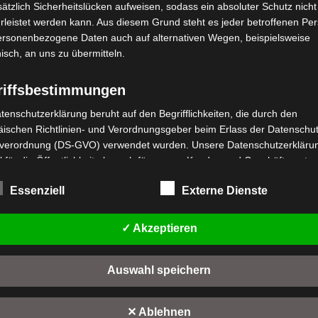
ätzlich Sicherheitslücken aufweisen, sodass ein absoluter Schutz nicht
leistet werden kann. Aus diesem Grund steht es jeder betroffenen Pe
personenbezogene Daten auch auf alternativen Wegen, beispielsweise
nisch, an uns zu übermitteln.
riffsbestimmungen
stenloser Versand
Kostenloser Versand
tenschutzerklärung beruht auf den Begrifflichkeiten, die durch den
E-03 VORDERE
SE-03 VORDERE
ischen Richtlinien- und Verordnungsgeber beim Erlass der Datenschut
REMSENHAUPTEINHEIT
FEDERUNG
verordnung (DS-GVO) verwendet wurden. Unsere Datenschutzerklärun
 für die Öffentlichkeit als auch für unsere Kunden und Geschäftspartne
wertet
Bewertet
,00
€
89,00
€
h lesbar und verständlich sein. Um dies zu gewährleisten, möchten wir
*
*
t
mit
Essenziell
Externe Dienste
rwendeten Begrifflichkeiten erläutern.
0
n
von
IN DEN WARENKORB
IN DEN WARENKORB
5
rwenden in dieser Datenschutzerklärung unter anderem die folgenden
✓ Akzeptieren
fe:
-03
SE-03
a) personenbezogene Daten
Auswahl speichern
Personenbezogene Daten sind alle Informationen, die sich auf eine
identifizierte oder identifizierbare natürliche Person (im Folgenden
"betroffene Person") beziehen. Als identifizierbar wird eine natürliche 
✕ Ablehnen