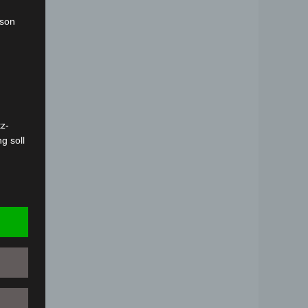
rson
z-
g soll
r
 vorab
Person