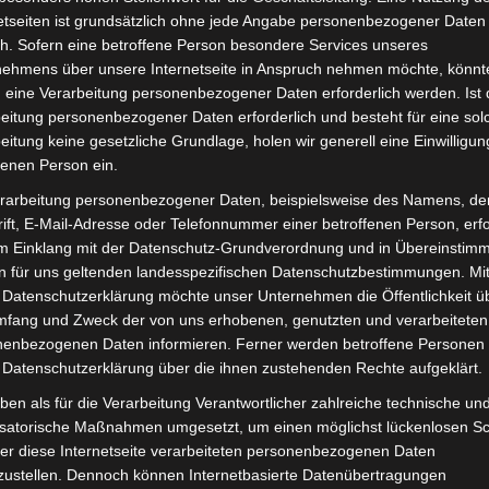
Lieferzeit:
Versandfertig i
etseiten ist grundsätzlich ohne jede Angabe personenbezogener Daten
h. Sofern eine betroffene Person besondere Services unseres
nehmens über unsere Internetseite in Anspruch nehmen möchte, könnt
 eine Verarbeitung personenbezogener Daten erforderlich werden. Ist 
eitung personenbezogener Daten erforderlich und besteht für eine sol
eitung keine gesetzliche Grundlage, holen wir generell eine Einwilligun
it
Rezensionen (0)
fenen Person ein.
rarbeitung personenbezogener Daten, beispielsweise des Namens, de
ro-Chopper SE-03. Sitzstange für optimale Funktionalität 
ift, E-Mail-Adresse oder Telefonnummer einer betroffenen Person, erfo
est du hier:
Volta Motor Elektro-Chopper SE-03
.
im Einklang mit der Datenschutz-Grundverordnung und in Übereinstim
n für uns geltenden landesspezifischen Datenschutzbestimmungen. Mit
 Datenschutzerklärung möchte unser Unternehmen die Öffentlichkeit ü
mfang und Zweck der von uns erhobenen, genutzten und verarbeiteten
enbezogenen Daten informieren. Ferner werden betroffene Personen 
 Datenschutzerklärung über die ihnen zustehenden Rechte aufgeklärt.
ben als für die Verarbeitung Verantwortlicher zahlreiche technische un
isatorische Maßnahmen umgesetzt, um einen möglichst lückenlosen S
er diese Internetseite verarbeiteten personenbezogenen Daten
zustellen. Dennoch können Internetbasierte Datenübertragungen