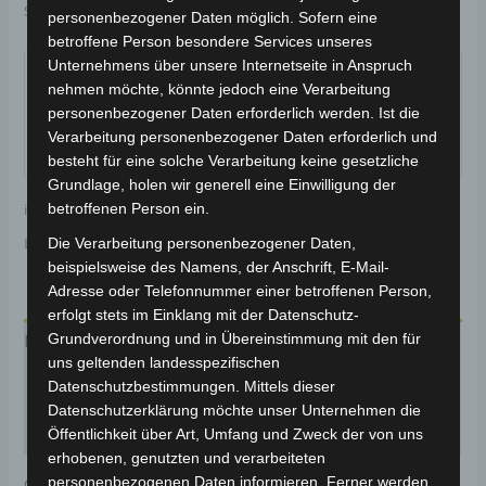
Schlagwort:
Fahrwerk & Lenkung
personenbezogener Daten möglich. Sofern eine
betroffene Person besondere Services unseres
Garantiert sicherer Checkout
Unternehmens über unsere Internetseite in Anspruch
nehmen möchte, könnte jedoch eine Verarbeitung
personenbezogener Daten erforderlich werden. Ist die
Verarbeitung personenbezogener Daten erforderlich und
besteht für eine solche Verarbeitung keine gesetzliche
Grundlage, holen wir generell eine Einwilligung der
betroffenen Person ein.
inkl. 19 % MwSt.
Kostenloser Versand
Die Verarbeitung personenbezogener Daten,
Lieferzeit:
Versandfertig innerhalb 24 Stunden*
beispielsweise des Namens, der Anschrift, E-Mail-
Adresse oder Telefonnummer einer betroffenen Person,
erfolgt stets im Einklang mit der Datenschutz-
Grundverordnung und in Übereinstimmung mit den für
Beschreibung
uns geltenden landesspezifischen
Produktsicherheit
Datenschutzbestimmungen. Mittels dieser
Datenschutzerklärung möchte unser Unternehmen die
Rezensionen (0)
Öffentlichkeit über Art, Umfang und Zweck der von uns
erhobenen, genutzten und verarbeiteten
personenbezogenen Daten informieren. Ferner werden
Original-Ersatzteil für den Elektro-Chopper SE-03.