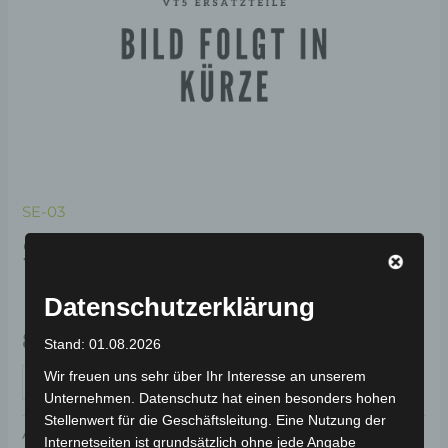
SE-03
SE-03 VORDERE
FEDERUNG
Datenschutzerklärung
89,00
€
*
Stand: 01.08.2026
Wir freuen uns sehr über Ihr Interesse an unserem
IN DEN WARENKORB
Unternehmen. Datenschutz hat einen besonders hohen
Stellenwert für die Geschäftsleitung. Eine Nutzung der
Artikelnummer:
3M901-3003A-00
Kategorie:
SE-03
Internetseiten ist grundsätzlich ohne jede Angabe