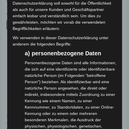
SE-03 LENKER
SE-03 SITZSTANGE
Datenschutzerklärung soll sowohl für die Öffentlichkeit
als auch für unsere Kunden und Geschäftspartner
Bewertet
Bewertet
49,00
€
89,00
€
*
*
einfach lesbar und verständlich sein. Um dies zu
mit
mit
0
0
gewährleisten, möchten wir vorab die verwendeten
von
von
IN DEN WARENKORB
IN DEN WARENKORB
5
5
Begrifflichkeiten erläutern.
SE-03
SE-03
Wir verwenden in dieser Datenschutzerklärung unter
anderem die folgenden Begriffe:
a) personenbezogene Daten
Personenbezogene Daten sind alle Informationen,
die sich auf eine identifizierte oder identifizierbare
natürliche Person (im Folgenden "betroffene
Person") beziehen. Als identifizierbar wird eine
natürliche Person angesehen, die direkt oder
indirekt, insbesondere mittels Zuordnung zu einer
Kennung wie einem Namen, zu einer
Kennnummer, zu Standortdaten, zu einer Online-
Kostenloser Versand
Kennung oder zu einem oder mehreren
SE-03 ANZEIGE
besonderen Merkmalen, die Ausdruck der
physischen, physiologischen, genetischen,
Bewertet