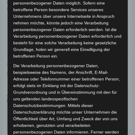
Artikelnummer:
3M901-4007A-00
Kategorie:
SE-03
personenbezogener Daten möglich. Sofern eine
Schlagwort:
Bremsanlage
betroffene Person besondere Services unseres
Unternehmens über unsere Internetseite in Anspruch
Garantiert sicherer Checkout
nehmen möchte, könnte jedoch eine Verarbeitung
personenbezogener Daten erforderlich werden. Ist die
Verarbeitung personenbezogener Daten erforderlich und
besteht für eine solche Verarbeitung keine gesetzliche
Grundlage, holen wir generell eine Einwilligung der
betroffenen Person ein.
inkl. 19 % MwSt.
Kostenloser Versand
Die Verarbeitung personenbezogener Daten,
beispielsweise des Namens, der Anschrift, E-Mail-
Lieferzeit:
Versandfertig innerhalb 24 Stunden*
Adresse oder Telefonnummer einer betroffenen Person,
erfolgt stets im Einklang mit der Datenschutz-
Grundverordnung und in Übereinstimmung mit den für
uns geltenden landesspezifischen
Beschreibung
Datenschutzbestimmungen. Mittels dieser
Datenschutzerklärung möchte unser Unternehmen die
Produktsicherheit
Öffentlichkeit über Art, Umfang und Zweck der von uns
erhobenen, genutzten und verarbeiteten
Rezensionen (0)
personenbezogenen Daten informieren. Ferner werden