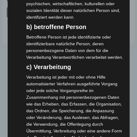
69,00
€
*
psychischen, wirtschaftlichen, kulturellen oder
mit
0
sozialen Identität dieser natürlichen Person sind,
von
IN DEN WARENKORB
5
identifiziert werden kann.
SE-03
b) betroffene Person
Betroffene Person ist jede identifizierte oder
identifizierbare natürliche Person, deren
personenbezogene Daten von dem für die
Verarbeitung Verantwortlichen verarbeitet werden.
c) Verarbeitung
Verarbeitung ist jeder mit oder ohne Hilfe
automatisierter Verfahren ausgeführte Vorgang
oder jede solche Vorgangsreihe im
Zusammenhang mit personenbezogenen Daten
Webseite
wie das Erheben, das Erfassen, die Organisation,
das Ordnen, die Speicherung, die Anpassung
Cashback-Aktion
oder Veränderung, das Auslesen, das Abfragen,
Händler werden
die Verwendung, die Offenlegung durch
Übermittlung, Verbreitung oder eine andere Form
Home