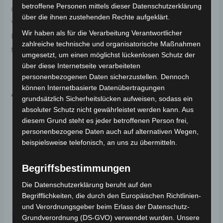
betroffene Personen mittels dieser Datenschutzerklärung
Original-Ersatzteil für den Elektro-Chopper SE-03.
über die ihnen zustehenden Rechte aufgeklärt.
Vorderes bremsenset für optimale Funktionalität und
Wir haben als für die Verarbeitung Verantwortlicher
Haltbarkeit. Weitere Informationen zum Fahrzeug
zahlreiche technische und organisatorische Maßnahmen
findest du hier:
Volta Motor Elektro-Chopper SE-03
.
umgesetzt, um einen möglichst lückenlosen Schutz der
über diese Internetseite verarbeiteten
personenbezogenen Daten sicherzustellen. Dennoch
können Internetbasierte Datenübertragungen
Ähnliche Produkte
grundsätzlich Sicherheitslücken aufweisen, sodass ein
absoluter Schutz nicht gewährleistet werden kann. Aus
diesem Grund steht es jeder betroffenen Person frei,
personenbezogene Daten auch auf alternativen Wegen,
beispielsweise telefonisch, an uns zu übermitteln.
Begriffsbestimmungen
Die Datenschutzerklärung beruht auf den
Begrifflichkeiten, die durch den Europäischen Richtlinien-
und Verordnungsgeber beim Erlass der Datenschutz-
Kostenloser Versand
Kostenloser Versand
Grundverordnung (DS-GVO) verwendet wurden. Unsere