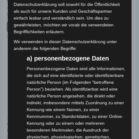
VT5 BLINKER
VT5 KABELTERMINAL
Datenschutzerklärung soll sowohl für die Öffentlichkeit
als auch für unsere Kunden und Geschäftspartner
Bewertet
Bewertet
19,00
€
19,00
€
*
*
einfach lesbar und verständlich sein. Um dies zu
mit
mit
0
0
gewährleisten, möchten wir vorab die verwendeten
von
von
IN DEN WARENKORB
IN DEN WARENKORB
5
5
Begrifflichkeiten erläutern.
Ersatzteile
Ersatzteile
Wir verwenden in dieser Datenschutzerklärung unter
anderem die folgenden Begriffe:
a) personenbezogene Daten
Personenbezogene Daten sind alle Informationen,
die sich auf eine identifizierte oder identifizierbare
natürliche Person (im Folgenden "betroffene
Person") beziehen. Als identifizierbar wird eine
natürliche Person angesehen, die direkt oder
indirekt, insbesondere mittels Zuordnung zu einer
Kennung wie einem Namen, zu einer
Kennnummer, zu Standortdaten, zu einer Online-
Kostenloser Versand
Kennung oder zu einem oder mehreren
VT5
besonderen Merkmalen, die Ausdruck der
KENNZEICHENLEUCHTE
physischen, physiologischen, genetischen,