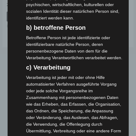
Bewertet
psychischen, wirtschaftlichen, kulturellen oder
29,00
€
*
mit
sozialen Identität dieser natürlichen Person sind,
0
von
IN DEN WARENKORB
identifiziert werden kann.
5
Ersatzteile
b) betroffene Person
Betroffene Person ist jede identifizierte oder
identifizierbare natürliche Person, deren
personenbezogene Daten von dem für die
Verarbeitung Verantwortlichen verarbeitet werden.
c) Verarbeitung
Verarbeitung ist jeder mit oder ohne Hilfe
automatisierter Verfahren ausgeführte Vorgang
oder jede solche Vorgangsreihe im
Zusammenhang mit personenbezogenen Daten
Webseite
wie das Erheben, das Erfassen, die Organisation,
das Ordnen, die Speicherung, die Anpassung
oder Veränderung, das Auslesen, das Abfragen,
Cashback-Aktion
die Verwendung, die Offenlegung durch
Händler werden
Übermittlung, Verbreitung oder eine andere Form
Home