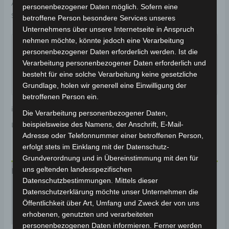
Artikelnummer:
3M000-20009-00
Kategorie:
VB1
personenbezogener Daten möglich. Sofern eine
Schlagwörter:
Elektrik & Beleuchtung
,
Akku
betroffene Person besondere Services unseres
Unternehmens über unsere Internetseite in Anspruch
Garantiert sicherer Checkout
nehmen möchte, könnte jedoch eine Verarbeitung
personenbezogener Daten erforderlich werden. Ist die
Verarbeitung personenbezogener Daten erforderlich und
besteht für eine solche Verarbeitung keine gesetzliche
Grundlage, holen wir generell eine Einwilligung der
betroffenen Person ein.
inkl. 19 % MwSt.
Kostenloser Versand
Die Verarbeitung personenbezogener Daten,
beispielsweise des Namens, der Anschrift, E-Mail-
Lieferzeit:
Versandfertig innerhalb 24 Stunden*
Adresse oder Telefonnummer einer betroffenen Person,
erfolgt stets im Einklang mit der Datenschutz-
Grundverordnung und in Übereinstimmung mit den für
uns geltenden landesspezifischen
Beschreibung
Datenschutzbestimmungen. Mittels dieser
Datenschutzerklärung möchte unser Unternehmen die
Produktsicherheit
Öffentlichkeit über Art, Umfang und Zweck der von uns
Rezensionen (0)
erhobenen, genutzten und verarbeiteten
personenbezogenen Daten informieren. Ferner werden