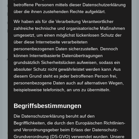
betroffene Personen mittels dieser Datenschutzerklärung
Original-Ersatzteil für den Pedelec VB1. Batterie
über die ihnen zustehenden Rechte aufgeklärt.
lithium 36v 8.8ah – vb1 für optimale Funktionalität
Wir haben als für die Verarbeitung Verantwortlicher
und Haltbarkeit. Weitere Informationen zum
zahlreiche technische und organisatorische Maßnahmen
Fahrzeug findest du hier:
Volta Motor Pedelec VB1
.
umgesetzt, um einen möglichst lückenlosen Schutz der
über diese Internetseite verarbeiteten
personenbezogenen Daten sicherzustellen. Dennoch
können Internetbasierte Datenübertragungen
Ähnliche Produkte
grundsätzlich Sicherheitslücken aufweisen, sodass ein
absoluter Schutz nicht gewährleistet werden kann. Aus
diesem Grund steht es jeder betroffenen Person frei,
personenbezogene Daten auch auf alternativen Wegen,
beispielsweise telefonisch, an uns zu übermitteln.
Begriffsbestimmungen
Die Datenschutzerklärung beruht auf den
Begrifflichkeiten, die durch den Europäischen Richtlinien-
und Verordnungsgeber beim Erlass der Datenschutz-
Kostenloser Versand
Kostenloser Versand
Grundverordnung (DS-GVO) verwendet wurden. Unsere