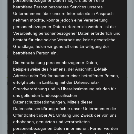
personenbezogener Daten möglich. Sofern eine
Garantiert sicherer Checkout
betroffene Person besondere Services unseres
Unternehmens über unsere Internetseite in Anspruch
nehmen möchte, könnte jedoch eine Verarbeitung
personenbezogener Daten erforderlich werden. Ist die
Verarbeitung personenbezogener Daten erforderlich und
besteht für eine solche Verarbeitung keine gesetzliche
Grundlage, holen wir generell eine Einwilligung der
inkl. 19 % MwSt.
Kostenloser Versand
betroffenen Person ein.
Lieferzeit:
Versandfertig innerhalb 24 Stunden*
Die Verarbeitung personenbezogener Daten,
beispielsweise des Namens, der Anschrift, E-Mail-
Adresse oder Telefonnummer einer betroffenen Person,
erfolgt stets im Einklang mit der Datenschutz-
Beschreibung
Grundverordnung und in Übereinstimmung mit den für
uns geltenden landesspezifischen
Produktsicherheit
Datenschutzbestimmungen. Mittels dieser
Rezensionen (0)
Datenschutzerklärung möchte unser Unternehmen die
Öffentlichkeit über Art, Umfang und Zweck der von uns
erhobenen, genutzten und verarbeiteten
Original-Ersatzteil für den Pedelec VB2. Hinterer
personenbezogenen Daten informieren. Ferner werden
rahmen für optimale Funktionalität und Haltbarkeit.