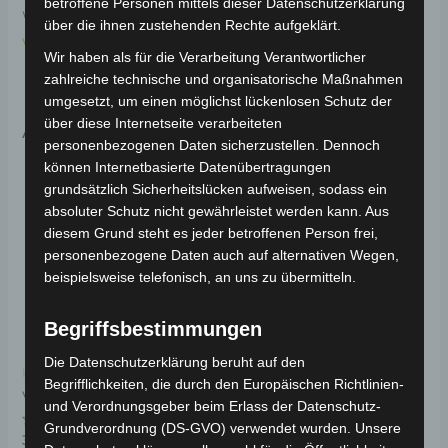
betroffene Personen mittels dieser Datenschutzerklärung
Weitere Informationen zum Fahrzeug findest du hier:
über die ihnen zustehenden Rechte aufgeklärt.
Volta Motor Pedelec VB2
.
Wir haben als für die Verarbeitung Verantwortlicher
zahlreiche technische und organisatorische Maßnahmen
umgesetzt, um einen möglichst lückenlosen Schutz der
über diese Internetseite verarbeiteten
Ähnliche Produkte
personenbezogenen Daten sicherzustellen. Dennoch
können Internetbasierte Datenübertragungen
grundsätzlich Sicherheitslücken aufweisen, sodass ein
absoluter Schutz nicht gewährleistet werden kann. Aus
diesem Grund steht es jeder betroffenen Person frei,
personenbezogene Daten auch auf alternativen Wegen,
beispielsweise telefonisch, an uns zu übermitteln.
Begriffsbestimmungen
Die Datenschutzerklärung beruht auf den
Kostenloser Versand
Kostenloser Versand
Begrifflichkeiten, die durch den Europäischen Richtlinien-
VB2 VORDERER
VB2 PEDALSET
und Verordnungsgeber beim Erlass der Datenschutz-
KOTFLÜGEL
Grundverordnung (DS-GVO) verwendet wurden. Unsere
Bewertet
39,00
€
*