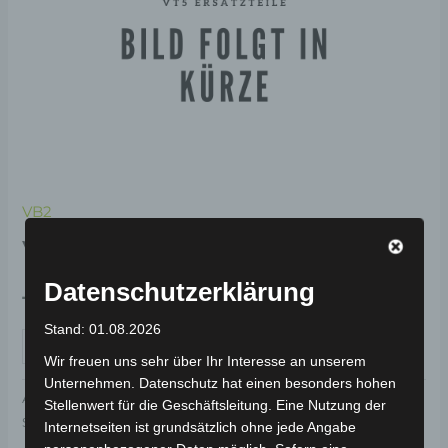
VB2
VB2 HINTERER RAHMEN
Datenschutzerklärung
159,00
€
*
Stand: 01.08.2026
IN DEN WARENKORB
Wir freuen uns sehr über Ihr Interesse an unserem
Unternehmen. Datenschutz hat einen besonders hohen
Artikelnummer:
1Y102-0002A-00
Kategorie:
VB2
Stellenwert für die Geschäftsleitung. Eine Nutzung der
Schlagwort:
Fahrwerk & Lenkung
Internetseiten ist grundsätzlich ohne jede Angabe