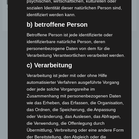
psychischen, wirtschaftlichen, kulturellen oder
5
sozialen Identität dieser natürlichen Person sind,
VB2
identifiziert werden kann.
b) betroffene Person
Betroffene Person ist jede identifizierte oder
identifizierbare natürliche Person, deren
personenbezogene Daten von dem für die
Verarbeitung Verantwortlichen verarbeitet werden.
c) Verarbeitung
Verarbeitung ist jeder mit oder ohne Hilfe
automatisierter Verfahren ausgeführte Vorgang
Webseite
oder jede solche Vorgangsreihe im
Zusammenhang mit personenbezogenen Daten
wie das Erheben, das Erfassen, die Organisation,
Cashback-Aktion
das Ordnen, die Speicherung, die Anpassung
Händler werden
oder Veränderung, das Auslesen, das Abfragen,
Home
die Verwendung, die Offenlegung durch
Gemeinsam spenden
Übermittlung, Verbreitung oder eine andere Form
der Bereitstellung, den Abgleich oder die
Jobs