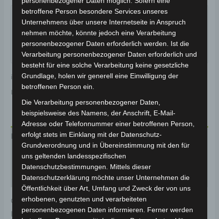
personenbezogener Daten möglich. Sofern eine
Garantiert sicherer Checkout
betroffene Person besondere Services unseres
Unternehmens über unsere Internetseite in Anspruch
nehmen möchte, könnte jedoch eine Verarbeitung
personenbezogener Daten erforderlich werden. Ist die
Verarbeitung personenbezogener Daten erforderlich und
besteht für eine solche Verarbeitung keine gesetzliche
Grundlage, holen wir generell eine Einwilligung der
inkl. 19 % MwSt.
Kostenloser Versand
betroffenen Person ein.
Lieferzeit:
Versandfertig innerhalb 24 Stunden*
Die Verarbeitung personenbezogener Daten,
beispielsweise des Namens, der Anschrift, E-Mail-
Adresse oder Telefonnummer einer betroffenen Person,
erfolgt stets im Einklang mit der Datenschutz-
Beschreibung
Grundverordnung und in Übereinstimmung mit den für
uns geltenden landesspezifischen
Produktsicherheit
Datenschutzbestimmungen. Mittels dieser
Rezensionen (0)
Datenschutzerklärung möchte unser Unternehmen die
Öffentlichkeit über Art, Umfang und Zweck der von uns
erhobenen, genutzten und verarbeiteten
Original-Ersatzteil für den Pedelec VB2. Pedalarm
personenbezogenen Daten informieren. Ferner werden
links für optimale Funktionalität und Haltbarkeit.