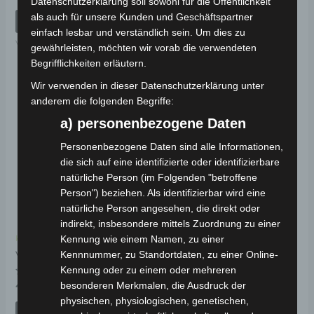
Datenschutzerklärung soll sowohl für die Öffentlichkeit
mit
Bewertet
29,00
€
*
0
mit
als auch für unsere Kunden und Geschäftspartner
von
0
IN DEN WARENKORB
5
von
IN DEN WARENKORB
einfach lesbar und verständlich sein. Um dies zu
5
VB2
gewährleisten, möchten wir vorab die verwendeten
VB2
Begrifflichkeiten erläutern.
Wir verwenden in dieser Datenschutzerklärung unter
anderem die folgenden Begriffe:
a) personenbezogene Daten
Personenbezogene Daten sind alle Informationen,
die sich auf eine identifizierte oder identifizierbare
natürliche Person (im Folgenden "betroffene
Person") beziehen. Als identifizierbar wird eine
natürliche Person angesehen, die direkt oder
indirekt, insbesondere mittels Zuordnung zu einer
Kennung wie einem Namen, zu einer
Kostenloser Versand
Kennnummer, zu Standortdaten, zu einer Online-
VB2 SITZ
Kennung oder zu einem oder mehreren
Bewertet
besonderen Merkmalen, die Ausdruck der
49,00
€
*
mit
physischen, physiologischen, genetischen,
0
von
IN DEN WARENKORB