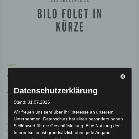
VB2
VB2 PEDALARM LINKS
Datenschutzerklärung
19,00
€
*
Stand: 31.07.2026
IN DEN WARENKORB
Wir freuen uns sehr über Ihr Interesse an unserem
Unternehmen. Datenschutz hat einen besonders hohen
Artikelnummer:
3H102-2008A-02
Kategorie:
VB2
Stellenwert für die Geschäftsleitung. Eine Nutzung der
Schlagwort:
Elektrik & Beleuchtung
Internetseiten ist grundsätzlich ohne jede Angabe