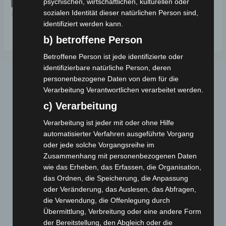
psychischen, wirtschaftlichen, kulturellen oder
5
sozialen Identität dieser natürlichen Person sind,
VB2
identifiziert werden kann.
b) betroffene Person
Betroffene Person ist jede identifizierte oder
identifizierbare natürliche Person, deren
personenbezogene Daten von dem für die
Verarbeitung Verantwortlichen verarbeitet werden.
c) Verarbeitung
Verarbeitung ist jeder mit oder ohne Hilfe
automatisierter Verfahren ausgeführte Vorgang
Webseite
oder jede solche Vorgangsreihe im
Zusammenhang mit personenbezogenen Daten
wie das Erheben, das Erfassen, die Organisation,
Cashback-Aktion
das Ordnen, die Speicherung, die Anpassung
Händler werden
oder Veränderung, das Auslesen, das Abfragen,
Home
die Verwendung, die Offenlegung durch
Gemeinsam spenden
Übermittlung, Verbreitung oder eine andere Form
der Bereitstellung, den Abgleich oder die
Jobs