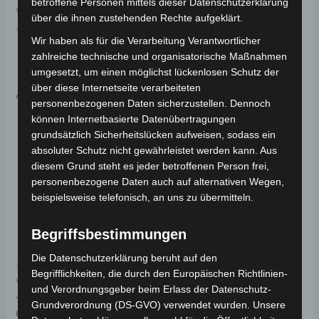
betroffene Personen mittels dieser Datenschutzerklärung
Weitere Informationen zum Fahrzeug findest du hier:
über die ihnen zustehenden Rechte aufgeklärt.
Volta Motor Pedelec VB2
.
Wir haben als für die Verarbeitung Verantwortlicher
zahlreiche technische und organisatorische Maßnahmen
umgesetzt, um einen möglichst lückenlosen Schutz der
über diese Internetseite verarbeiteten
Ähnliche Produkte
personenbezogenen Daten sicherzustellen. Dennoch
können Internetbasierte Datenübertragungen
grundsätzlich Sicherheitslücken aufweisen, sodass ein
absoluter Schutz nicht gewährleistet werden kann. Aus
diesem Grund steht es jeder betroffenen Person frei,
personenbezogene Daten auch auf alternativen Wegen,
beispielsweise telefonisch, an uns zu übermitteln.
Begriffsbestimmungen
Die Datenschutzerklärung beruht auf den
Kostenloser Versand
Kostenloser Versand
Begrifflichkeiten, die durch den Europäischen Richtlinien-
VB2 HINTERER
VB2 ANZEIGE
und Verordnungsgeber beim Erlass der Datenschutz-
SCHALTHEBEL
Grundverordnung (DS-GVO) verwendet wurden. Unsere
Bewertet
69,00
€
*