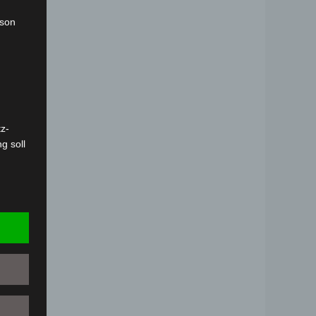
rson
8V
z-
g soll
r
 vorab
Person