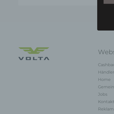
Webs
Cashba
Händle
Home
Gemein
Jobs
Kontak
Reklama