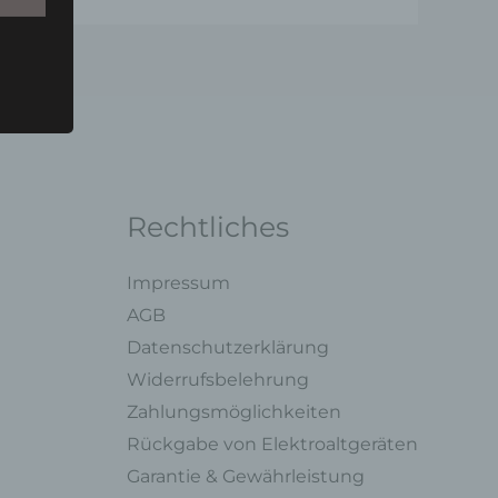
u einer
 zu
n,
Rechtliches
Impressum
AGB
Datenschutzerklärung
ng mit
Widerrufsbelehrung
Zahlungsmöglichkeiten
legung
Rückgabe von Elektroaltgeräten
ung,
oder
Garantie & Gewährleistung