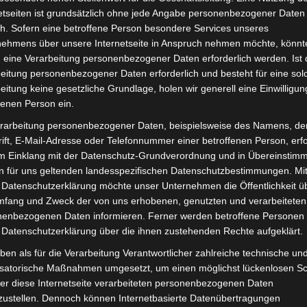
Lieferzeit:
Versandfertig i
etseiten ist grundsätzlich ohne jede Angabe personenbezogener Daten
h. Sofern eine betroffene Person besondere Services unseres
nehmens über unsere Internetseite in Anspruch nehmen möchte, könnt
 eine Verarbeitung personenbezogener Daten erforderlich werden. Ist 
eitung personenbezogener Daten erforderlich und besteht für eine sol
eitung keine gesetzliche Grundlage, holen wir generell eine Einwilligun
it
Rezensionen (0)
fenen Person ein.
rarbeitung personenbezogener Daten, beispielsweise des Namens, de
ec VB2. Seitenständer für optimale Funktionalität und Ha
ift, E-Mail-Adresse oder Telefonnummer einer betroffenen Person, erfo
lta Motor Pedelec VB2
.
im Einklang mit der Datenschutz-Grundverordnung und in Übereinstim
n für uns geltenden landesspezifischen Datenschutzbestimmungen. Mit
 Datenschutzerklärung möchte unser Unternehmen die Öffentlichkeit ü
mfang und Zweck der von uns erhobenen, genutzten und verarbeiteten
enbezogenen Daten informieren. Ferner werden betroffene Personen 
 Datenschutzerklärung über die ihnen zustehenden Rechte aufgeklärt.
ben als für die Verarbeitung Verantwortlicher zahlreiche technische un
isatorische Maßnahmen umgesetzt, um einen möglichst lückenlosen S
er diese Internetseite verarbeiteten personenbezogenen Daten
zustellen. Dennoch können Internetbasierte Datenübertragungen