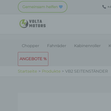
Zum
Gemeinsam helfen
+4
Inhalt
springen
Chopper
Fahrräder
Kabinenroller
K
ANGEBOTE %
Startseite
Produkte
VB2 SEITENSTÄNDER