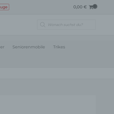
Menge
euge
0,00
€
Products
search
ler
Seniorenmobile
Trikes