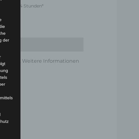
nnerhalb 24 Stunden*
e
die
che
g der
r
ltbarkeit. Weitere Informationen
lgt
mung
tels
ber
mittels
d
chutz