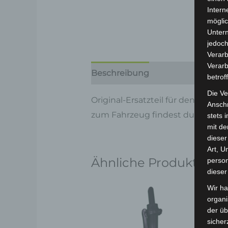
Intern
möglic
Unter
jedoch
Verarb
Verarb
Beschreibung
Produktsicherhe
betrof
Die Ve
Original-Ersatzteil für den Pedel
Anschr
zum Fahrzeug findest du hier:
Vo
stets 
mit de
dieser
Art, U
Ähnliche Produkte
person
dieser
Wir ha
organ
der üb
sicher