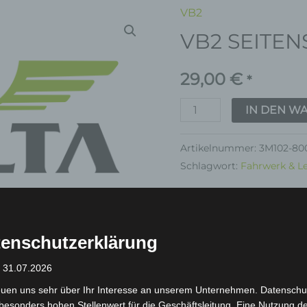
VB2
VB2
VB2 SEITE
SEITENSTÄNDER
Menge
29,00
€
*
IN DEN W
Artikelnummer:
3M102-80
Schlagwort:
Fahrwerk & L
Garantie
enschutzerklärung
: 31.07.2026
euen uns sehr über Ihr Interesse an unserem Unternehmen. Datenschu
inkl. 19 % MwSt.
Kostenlos
besonders hohen Stellenwert für die Geschäftsleitung. Eine Nutzung d