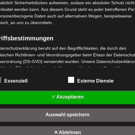
ätzlich Sicherheitslücken aufweisen, sodass ein absoluter Schutz nicht
leistet werden kann. Aus diesem Grund steht es jeder betroffenen Pe
personenbezogene Daten auch auf alternativen Wegen, beispielsweise
nisch, an uns zu übermitteln.
riffsbestimmungen
stenloser Versand
Kostenloser Versand
tenschutzerklärung beruht auf den Begrifflichkeiten, die durch den
VB2 BATTERIE LITHIUM 4
ischen Richtlinien- und Verordnungsgeber beim Erlass der Datenschut
B2 VORDERGABEL
10AH – VB2
verordnung (DS-GVO) verwendet wurden. Unsere Datenschutzerklärun
 für die Öffentlichkeit als auch für unsere Kunden und Geschäftspartne
wertet
,00
€
*
t
Bewertet
259,00
€
h lesbar und verständlich sein. Um dies zu gewährleisten, möchten wir
*
mit
Essenziell
Externe Dienste
rwendeten Begrifflichkeiten erläutern.
n
0
IN DEN WARENKORB
von
IN DEN WARENKORB
5
rwenden in dieser Datenschutzerklärung unter anderem die folgenden
B2
✓ Akzeptieren
fe:
VB2
a) personenbezogene Daten
Auswahl speichern
Personenbezogene Daten sind alle Informationen, die sich auf eine
identifizierte oder identifizierbare natürliche Person (im Folgenden
"betroffene Person") beziehen. Als identifizierbar wird eine natürliche 
✕ Ablehnen