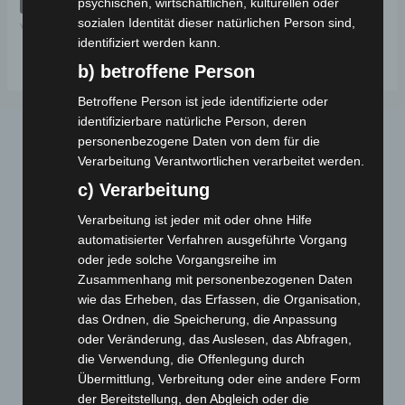
psychischen, wirtschaftlichen, kulturellen oder
5
sozialen Identität dieser natürlichen Person sind,
VB2
identifiziert werden kann.
b) betroffene Person
Betroffene Person ist jede identifizierte oder
identifizierbare natürliche Person, deren
personenbezogene Daten von dem für die
Verarbeitung Verantwortlichen verarbeitet werden.
c) Verarbeitung
Verarbeitung ist jeder mit oder ohne Hilfe
automatisierter Verfahren ausgeführte Vorgang
Webseite
oder jede solche Vorgangsreihe im
Zusammenhang mit personenbezogenen Daten
wie das Erheben, das Erfassen, die Organisation,
Cashback-Aktion
das Ordnen, die Speicherung, die Anpassung
Händler werden
oder Veränderung, das Auslesen, das Abfragen,
Home
die Verwendung, die Offenlegung durch
Gemeinsam spenden
Übermittlung, Verbreitung oder eine andere Form
der Bereitstellung, den Abgleich oder die
Jobs