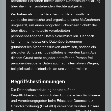
betroffene Personen mittels dieser Datenschutzerklärung
Informationen zum Fahrzeug findest du hier:
Volta
über die ihnen zustehenden Rechte aufgeklärt.
Motor Pedelec VB2
.
Wir haben als für die Verarbeitung Verantwortlicher
zahlreiche technische und organisatorische Maßnahmen
umgesetzt, um einen möglichst lückenlosen Schutz der
über diese Internetseite verarbeiteten
Ähnliche Produkte
personenbezogenen Daten sicherzustellen. Dennoch
können Internetbasierte Datenübertragungen
grundsätzlich Sicherheitslücken aufweisen, sodass ein
absoluter Schutz nicht gewährleistet werden kann. Aus
diesem Grund steht es jeder betroffenen Person frei,
personenbezogene Daten auch auf alternativen Wegen,
beispielsweise telefonisch, an uns zu übermitteln.
Begriffsbestimmungen
Die Datenschutzerklärung beruht auf den
Kostenloser Versand
Kostenloser Versand
Begrifflichkeiten, die durch den Europäischen Richtlinien-
VB2 VORDERER
VB2 REIFEN 20 X 4.00
und Verordnungsgeber beim Erlass der Datenschutz-
KOTFLÜGEL
ZOLL VA/HA
Grundverordnung (DS-GVO) verwendet wurden. Unsere