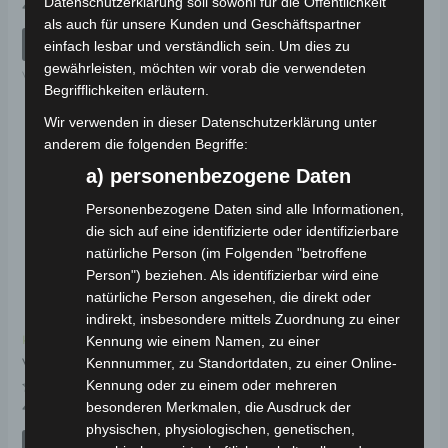
Datenschutzerklärung soll sowohl für die Öffentlichkeit
Bewertet
Bewertet
49,00
€
79,00
€
*
*
mit
mit
als auch für unsere Kunden und Geschäftspartner
0
0
von
von
IN DEN WARENKORB
IN DEN WARENKORB
einfach lesbar und verständlich sein. Um dies zu
5
5
gewährleisten, möchten wir vorab die verwendeten
VB2
VB2
Begrifflichkeiten erläutern.
Wir verwenden in dieser Datenschutzerklärung unter
anderem die folgenden Begriffe:
a) personenbezogene Daten
Personenbezogene Daten sind alle Informationen,
die sich auf eine identifizierte oder identifizierbare
natürliche Person (im Folgenden "betroffene
Person") beziehen. Als identifizierbar wird eine
natürliche Person angesehen, die direkt oder
indirekt, insbesondere mittels Zuordnung zu einer
Kennung wie einem Namen, zu einer
Kostenloser Versand
Kennnummer, zu Standortdaten, zu einer Online-
VB2 KURBELARMSET
Kennung oder zu einem oder mehreren
Bewertet
besonderen Merkmalen, die Ausdruck der
49,00
€
*
mit
physischen, physiologischen, genetischen,
0
von
IN DEN WARENKORB