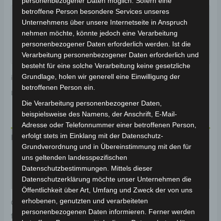
personenbezogener Daten möglich. Sofern eine
Garantiert sicherer Checkout
betroffene Person besondere Services unseres
Unternehmens über unsere Internetseite in Anspruch
nehmen möchte, könnte jedoch eine Verarbeitung
personenbezogener Daten erforderlich werden. Ist die
Verarbeitung personenbezogener Daten erforderlich und
besteht für eine solche Verarbeitung keine gesetzliche
Grundlage, holen wir generell eine Einwilligung der
inkl. 19 % MwSt.
Kostenloser Versand
betroffenen Person ein.
Lieferzeit:
Versandfertig innerhalb 24 Stunden*
Die Verarbeitung personenbezogener Daten,
beispielsweise des Namens, der Anschrift, E-Mail-
Adresse oder Telefonnummer einer betroffenen Person,
erfolgt stets im Einklang mit der Datenschutz-
Beschreibung
Grundverordnung und in Übereinstimmung mit den für
uns geltenden landesspezifischen
Produktsicherheit
Datenschutzbestimmungen. Mittels dieser
Rezensionen (0)
Datenschutzerklärung möchte unser Unternehmen die
Öffentlichkeit über Art, Umfang und Zweck der von uns
erhobenen, genutzten und verarbeiteten
Original-Ersatzteil für den Pedelec VB2. Vordergabel
personenbezogenen Daten informieren. Ferner werden
für optimale Funktionalität und Haltbarkeit. Weitere