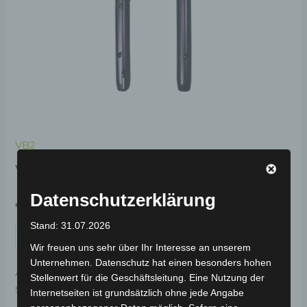
VB2
VB2 VORDERGABEL
Datenschutzerklärung
79,00
€
*
Stand: 31.07.2026
IN DEN WARENKORB
Wir freuen uns sehr über Ihr Interesse an unserem
Unternehmen. Datenschutz hat einen besonders hohen
Artikelnummer:
3H102-3001A-00
Kategorie:
VB2
Stellenwert für die Geschäftsleitung. Eine Nutzung der
Schlagwort:
Fahrwerk & Lenkung
Internetseiten ist grundsätzlich ohne jede Angabe