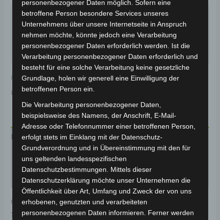
personenbezogener Daten möglich. Sofern eine
Garantiert sicherer Checkout
betroffene Person besondere Services unseres
Unternehmens über unsere Internetseite in Anspruch
nehmen möchte, könnte jedoch eine Verarbeitung
personenbezogener Daten erforderlich werden. Ist die
Verarbeitung personenbezogener Daten erforderlich und
besteht für eine solche Verarbeitung keine gesetzliche
inkl. 19 % MwSt.
Kostenloser Versand
Grundlage, holen wir generell eine Einwilligung der
betroffenen Person ein.
Lieferzeit:
Versandfertig innerhalb 24 Stunden*
Die Verarbeitung personenbezogener Daten,
beispielsweise des Namens, der Anschrift, E-Mail-
Adresse oder Telefonnummer einer betroffenen Person,
Beschreibung
erfolgt stets im Einklang mit der Datenschutz-
Grundverordnung und in Übereinstimmung mit den für
Produktsicherheit
uns geltenden landesspezifischen
Datenschutzbestimmungen. Mittels dieser
Rezensionen (0)
Datenschutzerklärung möchte unser Unternehmen die
Öffentlichkeit über Art, Umfang und Zweck der von uns
Original-Ersatzteil für den Pedelec VB3. Scheibe
erhobenen, genutzten und verarbeiteten
personenbezogenen Daten informieren. Ferner werden
160mm für optimale Funktionalität und Haltbarkeit.