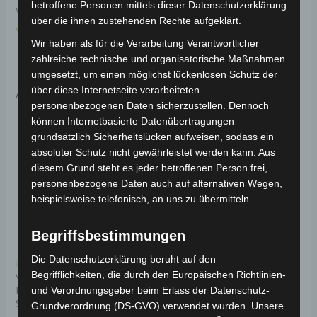
betroffene Personen mittels dieser Datenschutzerklärung
Weitere Informationen zum Fahrzeug findest du hier:
über die ihnen zustehenden Rechte aufgeklärt.
Volta Motor Pedelec VB3
.
Wir haben als für die Verarbeitung Verantwortlicher
zahlreiche technische und organisatorische Maßnahmen
umgesetzt, um einen möglichst lückenlosen Schutz der
Ähnliche Produkte
über diese Internetseite verarbeiteten
personenbezogenen Daten sicherzustellen. Dennoch
können Internetbasierte Datenübertragungen
grundsätzlich Sicherheitslücken aufweisen, sodass ein
absoluter Schutz nicht gewährleistet werden kann. Aus
diesem Grund steht es jeder betroffenen Person frei,
personenbezogene Daten auch auf alternativen Wegen,
beispielsweise telefonisch, an uns zu übermitteln.
Begriffsbestimmungen
Die Datenschutzerklärung beruht auf den
Kostenloser Versand
Kostenloser Versand
Begrifflichkeiten, die durch den Europäischen Richtlinien-
VB3 VORDERES
VB3 LENKER
und Verordnungsgeber beim Erlass der Datenschutz-
BREMSKABEL MIT
SCHUTZHÜLLE
Grundverordnung (DS-GVO) verwendet wurden. Unsere
Bewertet
39,00
€
*