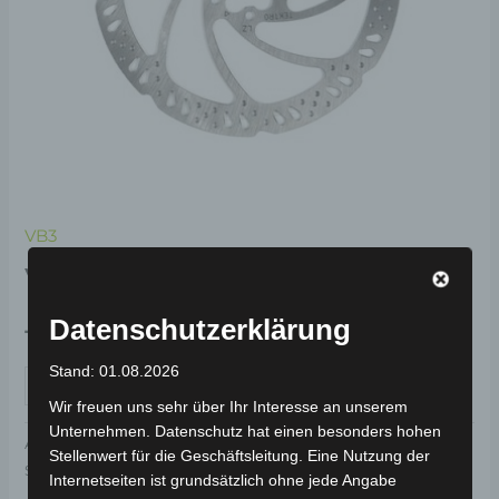
VB3
VB3 SCHEIBE 160MM
Datenschutzerklärung
19,00
€
*
Stand: 01.08.2026
IN DEN WARENKORB
Wir freuen uns sehr über Ihr Interesse an unserem
Unternehmen. Datenschutz hat einen besonders hohen
Artikelnummer:
3H103-4001A-00
Kategorie:
VB3
Stellenwert für die Geschäftsleitung. Eine Nutzung der
Schlagwort:
Karosserie & Verkleidung
Internetseiten ist grundsätzlich ohne jede Angabe