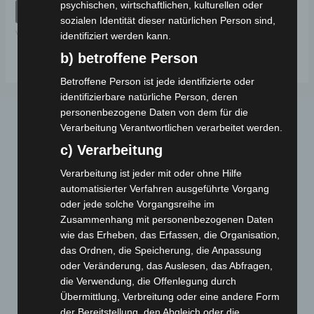
psychischen, wirtschaftlichen, kulturellen oder
von
IN DEN WARENKORB
5
sozialen Identität dieser natürlichen Person sind,
VB3
identifiziert werden kann.
b) betroffene Person
Betroffene Person ist jede identifizierte oder
identifizierbare natürliche Person, deren
personenbezogene Daten von dem für die
Verarbeitung Verantwortlichen verarbeitet werden.
c) Verarbeitung
Verarbeitung ist jeder mit oder ohne Hilfe
automatisierter Verfahren ausgeführte Vorgang
oder jede solche Vorgangsreihe im
Webseite
Zusammenhang mit personenbezogenen Daten
wie das Erheben, das Erfassen, die Organisation,
Cashback-Aktion
das Ordnen, die Speicherung, die Anpassung
oder Veränderung, das Auslesen, das Abfragen,
Händler werden
die Verwendung, die Offenlegung durch
Home
Übermittlung, Verbreitung oder eine andere Form
Gemeinsam spenden
der Bereitstellung, den Abgleich oder die