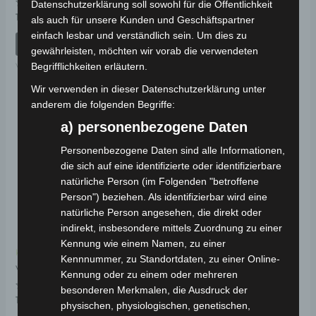
mit
Datenschutzerklärung soll sowohl für die Öffentlichkeit
0
Bewertet
19,00
€
*
von
als auch für unsere Kunden und Geschäftspartner
IN DEN WARENKORB
mit
5
0
einfach lesbar und verständlich sein. Um dies zu
von
IN DEN WARENKORB
VB3
5
gewährleisten, möchten wir vorab die verwendeten
Begrifflichkeiten erläutern.
VB3
Wir verwenden in dieser Datenschutzerklärung unter
anderem die folgenden Begriffe:
a) personenbezogene Daten
Personenbezogene Daten sind alle Informationen,
die sich auf eine identifizierte oder identifizierbare
natürliche Person (im Folgenden "betroffene
Person") beziehen. Als identifizierbar wird eine
natürliche Person angesehen, die direkt oder
indirekt, insbesondere mittels Zuordnung zu einer
Kennung wie einem Namen, zu einer
Kostenloser Versand
Kennnummer, zu Standortdaten, zu einer Online-
VB3 SITZBOLZEN
Kennung oder zu einem oder mehreren
besonderen Merkmalen, die Ausdruck der
Bewertet
19,00
€
*
physischen, physiologischen, genetischen,
mit
0