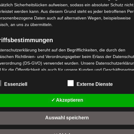
ätzlich Sicherheitslücken aufweisen, sodass ein absoluter Schutz nicht
leistet werden kann. Aus diesem Grund steht es jeder betroffenen Pe
personenbezogene Daten auch auf alternativen Wegen, beispielsweise
nisch, an uns zu übermitteln.
riffsbestimmungen
stenloser Versand
Kostenloser Versand
tenschutzerklärung beruht auf den Begrifflichkeiten, die durch den
B3 VORDERES
VB3 LENKER
ischen Richtlinien- und Verordnungsgeber beim Erlass der Datenschut
REMSKABEL MIT
verordnung (DS-GVO) verwendet wurden. Unsere Datenschutzerklärun
CHUTZHÜLLE
Bewertet
39,00
€
 für die Öffentlichkeit als auch für unsere Kunden und Geschäftspartne
*
mit
h lesbar und verständlich sein. Um dies zu gewährleisten, möchten wir
0
wertet
,00
€
*
von
IN DEN WARENKORB
rwendeten Begrifflichkeiten erläutern.
t
Essenziell
Externe Dienste
5
n
rwenden in dieser Datenschutzerklärung unter anderem die folgenden
IN DEN WARENKORB
VB3
fe:
✓ Akzeptieren
B3
a) personenbezogene Daten
Auswahl speichern
Personenbezogene Daten sind alle Informationen, die sich auf eine
identifizierte oder identifizierbare natürliche Person (im Folgenden
"betroffene Person") beziehen. Als identifizierbar wird eine natürliche 