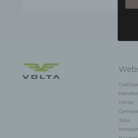
Webs
Cashba
Händle
Home
Gemein
Jobs
Kontak