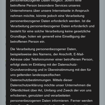
personenbezogener Daten möglich. Sofern eine
Garantiert sicherer Checkout
betroffene Person besondere Services unseres
Unternehmens über unsere Internetseite in Anspruch
nehmen möchte, könnte jedoch eine Verarbeitung
personenbezogener Daten erforderlich werden. Ist die
Verarbeitung personenbezogener Daten erforderlich und
besteht für eine solche Verarbeitung keine gesetzliche
Grundlage, holen wir generell eine Einwilligung der
inkl. 19 % MwSt.
Kostenloser Versand
betroffenen Person ein.
Lieferzeit:
Versandfertig innerhalb 24 Stunden*
Die Verarbeitung personenbezogener Daten,
beispielsweise des Namens, der Anschrift, E-Mail-
Adresse oder Telefonnummer einer betroffenen Person,
erfolgt stets im Einklang mit der Datenschutz-
Beschreibung
Grundverordnung und in Übereinstimmung mit den für
uns geltenden landesspezifischen
Produktsicherheit
Datenschutzbestimmungen. Mittels dieser
Rezensionen (0)
Datenschutzerklärung möchte unser Unternehmen die
Öffentlichkeit über Art, Umfang und Zweck der von uns
erhobenen, genutzten und verarbeiteten
Original-Ersatzteil für den Pedelec VB3. Vordere nabe
personenbezogenen Daten informieren. Ferner werden
für optimale Funktionalität und Haltbarkeit. Weitere