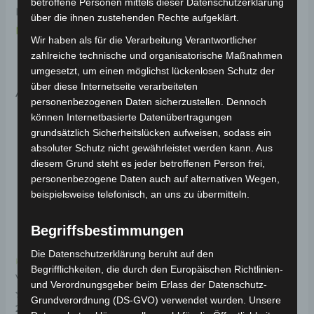
betroffene Personen mittels dieser Datenschutzerklärung
Informationen zum Fahrzeug findest du hier:
Volta
über die ihnen zustehenden Rechte aufgeklärt.
Motor Pedelec VB3
.
Wir haben als für die Verarbeitung Verantwortlicher
zahlreiche technische und organisatorische Maßnahmen
umgesetzt, um einen möglichst lückenlosen Schutz der
über diese Internetseite verarbeiteten
Ähnliche Produkte
personenbezogenen Daten sicherzustellen. Dennoch
können Internetbasierte Datenübertragungen
grundsätzlich Sicherheitslücken aufweisen, sodass ein
absoluter Schutz nicht gewährleistet werden kann. Aus
diesem Grund steht es jeder betroffenen Person frei,
personenbezogene Daten auch auf alternativen Wegen,
beispielsweise telefonisch, an uns zu übermitteln.
Begriffsbestimmungen
Die Datenschutzerklärung beruht auf den
Kostenloser Versand
Kostenloser Versand
Begrifflichkeiten, die durch den Europäischen Richtlinien-
VB3 HINTERER
VB3 PEDALSENSOR
und Verordnungsgeber beim Erlass der Datenschutz-
KOTFLÜGEL
Grundverordnung (DS-GVO) verwendet wurden. Unsere
Bewertet
29,00
€
*