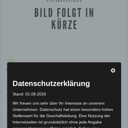
VB3
VB3 VORDERE NABE
Datenschutzerklärung
39,00
€
*
Stand: 01.08.2026
IN DEN WARENKORB
Wir freuen uns sehr über Ihr Interesse an unserem
Unternehmen. Datenschutz hat einen besonders hohen
Artikelnummer:
3M103-2002A-00
Kategorie:
VB3
Stellenwert für die Geschäftsleitung. Eine Nutzung der
Schlagwort:
Antrieb & Motor
Internetseiten ist grundsätzlich ohne jede Angabe