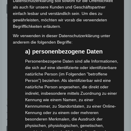
Datenschutzerklärung soll sowohl für die Öffentlichkeit
mit
Bewertet
49,00
€
*
0
mit
als auch für unsere Kunden und Geschäftspartner
von
0
IN DEN WARENKORB
5
von
IN DEN WARENKORB
einfach lesbar und verständlich sein. Um dies zu
5
VB3
gewährleisten, möchten wir vorab die verwendeten
VB3
Begrifflichkeiten erläutern.
Wir verwenden in dieser Datenschutzerklärung unter
anderem die folgenden Begriffe:
a) personenbezogene Daten
Personenbezogene Daten sind alle Informationen,
die sich auf eine identifizierte oder identifizierbare
natürliche Person (im Folgenden "betroffene
Person") beziehen. Als identifizierbar wird eine
natürliche Person angesehen, die direkt oder
indirekt, insbesondere mittels Zuordnung zu einer
Kennung wie einem Namen, zu einer
Kostenloser Versand
Kennnummer, zu Standortdaten, zu einer Online-
VB3 SITZ
Kennung oder zu einem oder mehreren
Bewertet
besonderen Merkmalen, die Ausdruck der
49,00
€
*
mit
physischen, physiologischen, genetischen,
0
von
IN DEN WARENKORB