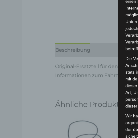
einen 
Intern
möglic
Unter
jedoch
Verarb
Verarb
betrof
Beschreibung
Produktsicherhe
Die Ve
Anschr
Original-Ersatzteil für den Pedel
stets 
Informationen zum Fahrzeug find
mit de
dieser
Art, U
person
Ähnliche Produkte
dieser
Wir ha
organ
der üb
sicher