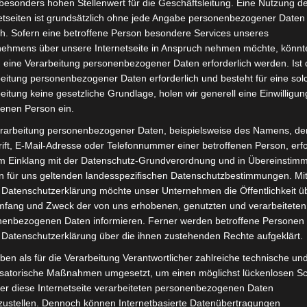
besonders hohen Stellenwert für die Geschäftsleitung. Eine Nutzung d
inkl. 19 % MwSt.
Kostenlos
etseiten ist grundsätzlich ohne jede Angabe personenbezogener Daten
h. Sofern eine betroffene Person besondere Services unseres
Lieferzeit:
Versandfertig i
nehmens über unsere Internetseite in Anspruch nehmen möchte, könnt
 eine Verarbeitung personenbezogener Daten erforderlich werden. Ist 
eitung personenbezogener Daten erforderlich und besteht für eine sol
eitung keine gesetzliche Grundlage, holen wir generell eine Einwilligun
fenen Person ein.
it
Rezensionen (0)
rarbeitung personenbezogener Daten, beispielsweise des Namens, de
ift, E-Mail-Adresse oder Telefonnummer einer betroffenen Person, erfo
ec VB3. Vorderer kotflügelbügel für optimale Funktionalit
im Einklang mit der Datenschutz-Grundverordnung und in Übereinstim
est du hier:
Volta Motor Pedelec VB3
.
n für uns geltenden landesspezifischen Datenschutzbestimmungen. Mit
 Datenschutzerklärung möchte unser Unternehmen die Öffentlichkeit ü
mfang und Zweck der von uns erhobenen, genutzten und verarbeiteten
enbezogenen Daten informieren. Ferner werden betroffene Personen 
 Datenschutzerklärung über die ihnen zustehenden Rechte aufgeklärt.
ben als für die Verarbeitung Verantwortlicher zahlreiche technische un
isatorische Maßnahmen umgesetzt, um einen möglichst lückenlosen S
er diese Internetseite verarbeiteten personenbezogenen Daten
zustellen. Dennoch können Internetbasierte Datenübertragungen