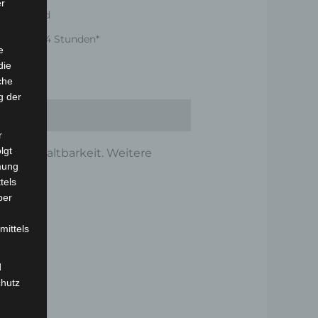
er
er Versand
nnerhalb 24 Stunden*
e
die
che
g der
r
lgt
ät und Haltbarkeit. Weitere
mung
tels
ber
mittels
d
chutz