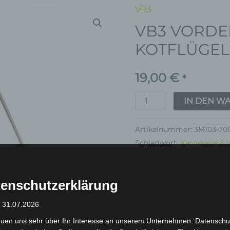
VB3
VB3
VB3 VORDE
VORDERER
KOTFLÜGELBÜGEL
KOTFLÜGE
Menge
19,00
€
*
IN DEN W
Artikelnummer:
3M103-70
Schlagwort:
Karosserie & 
Garantie
enschutzerklärung
: 31.07.2026
euen uns sehr über Ihr Interesse an unserem Unternehmen. Datenschu