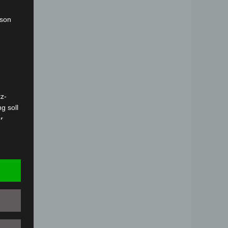
rson
z-
g soll
r
 vorab
Person