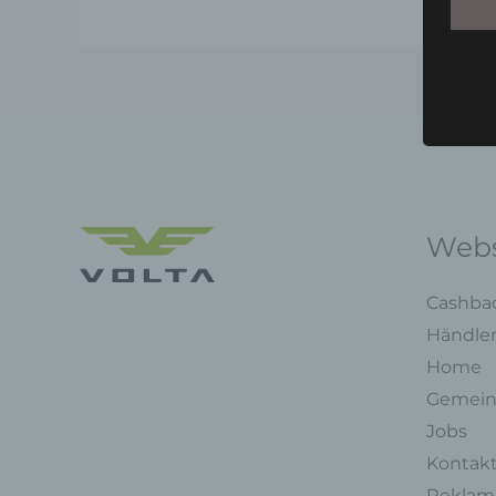
Webs
Cashba
Händle
Home
Gemein
Jobs
Kontak
Reklama