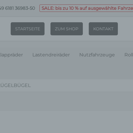
9 6181 36983-50
SALE: bis zu 10 % auf ausgewählte Fahrz
STARTSEITE
ZUM SHOP
KONTAKT
lappräder
Lastendreiräder
Nutzfahrzeuge
Rol
LÜGELBÜGEL