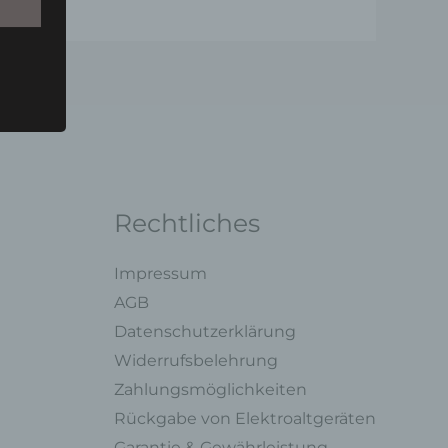
u einer
 zu
n,
Rechtliches
Impressum
AGB
ng mit
Datenschutzerklärung
Widerrufsbelehrung
legung
Zahlungsmöglichkeiten
ung,
Rückgabe von Elektroaltgeräten
oder
Garantie & Gewährleistung