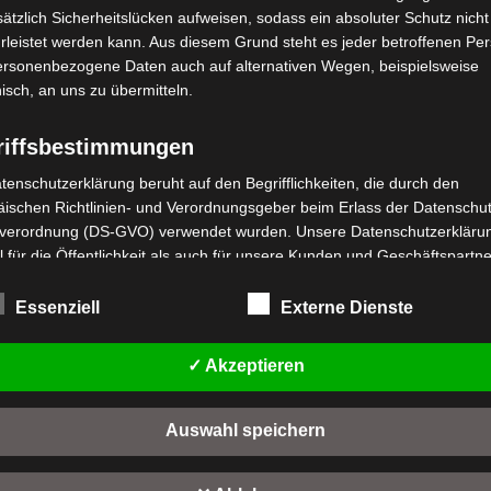
ätzlich Sicherheitslücken aufweisen, sodass ein absoluter Schutz nicht
leistet werden kann. Aus diesem Grund steht es jeder betroffenen Pe
personenbezogene Daten auch auf alternativen Wegen, beispielsweise
nisch, an uns zu übermitteln.
riffsbestimmungen
tenschutzerklärung beruht auf den Begrifflichkeiten, die durch den
stenloser Versand
Kostenloser Versand
ischen Richtlinien- und Verordnungsgeber beim Erlass der Datenschut
B3 VORDERER
VB3 VORDERGABEL
verordnung (DS-GVO) verwendet wurden. Unsere Datenschutzerklärun
REMSHEBEL
 für die Öffentlichkeit als auch für unsere Kunden und Geschäftspartne
Bewertet
99,00
€
*
h lesbar und verständlich sein. Um dies zu gewährleisten, möchten wir
mit
wertet
,00
€
*
0
rwendeten Begrifflichkeiten erläutern.
t
Essenziell
Externe Dienste
von
IN DEN WARENKORB
5
n
rwenden in dieser Datenschutzerklärung unter anderem die folgenden
IN DEN WARENKORB
fe:
VB3
✓ Akzeptieren
B3
a) personenbezogene Daten
Auswahl speichern
Personenbezogene Daten sind alle Informationen, die sich auf eine
identifizierte oder identifizierbare natürliche Person (im Folgenden
"betroffene Person") beziehen. Als identifizierbar wird eine natürliche 