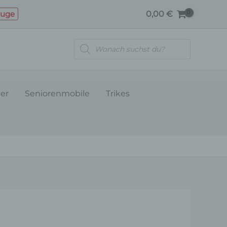
KOTFLÜGELBÜGEL
euge
0,00
€
Menge
Products
search
ler
Seniorenmobile
Trikes