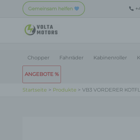
Zum
Gemeinsam helfen
+4
Inhalt
springen
Chopper
Fahrräder
Kabinenroller
K
ANGEBOTE %
Startseite
Produkte
VB3 VORDERER KOTF