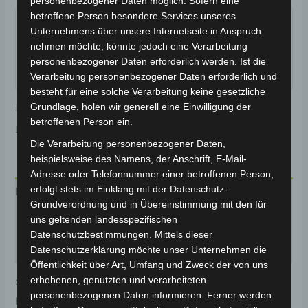
personenbezogener Daten möglich. Sofern eine
Garantiert sicherer Checkout
betroffene Person besondere Services unseres
Unternehmens über unsere Internetseite in Anspruch
nehmen möchte, könnte jedoch eine Verarbeitung
personenbezogener Daten erforderlich werden. Ist die
Verarbeitung personenbezogener Daten erforderlich und
besteht für eine solche Verarbeitung keine gesetzliche
Grundlage, holen wir generell eine Einwilligung der
inkl. 19 % MwSt.
Kostenloser Versand
betroffenen Person ein.
Lieferzeit:
Versandfertig innerhalb 24 Stunden*
Die Verarbeitung personenbezogener Daten,
beispielsweise des Namens, der Anschrift, E-Mail-
Adresse oder Telefonnummer einer betroffenen Person,
erfolgt stets im Einklang mit der Datenschutz-
Beschreibung
Grundverordnung und in Übereinstimmung mit den für
uns geltenden landesspezifischen
Produktsicherheit
Datenschutzbestimmungen. Mittels dieser
Rezensionen (0)
Datenschutzerklärung möchte unser Unternehmen die
Öffentlichkeit über Art, Umfang und Zweck der von uns
erhobenen, genutzten und verarbeiteten
Original-Ersatzteil für den Pedelec VB7.
personenbezogenen Daten informieren. Ferner werden
Handyhalterung für optimale Funktionalität und