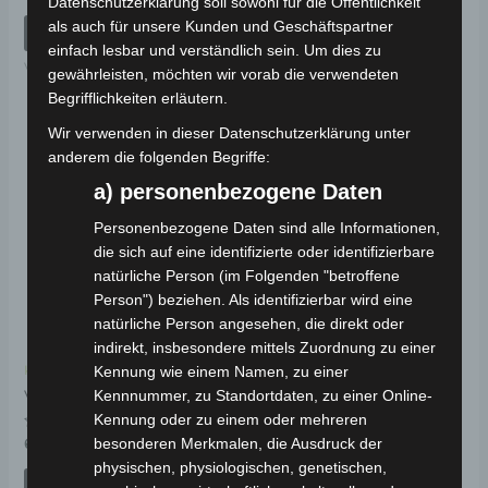
Datenschutzerklärung soll sowohl für die Öffentlichkeit
mit
Bewertet
49,00
€
*
0
mit
als auch für unsere Kunden und Geschäftspartner
von
0
IN DEN WARENKORB
5
von
IN DEN WARENKORB
einfach lesbar und verständlich sein. Um dies zu
5
VB7
gewährleisten, möchten wir vorab die verwendeten
VB7
Begrifflichkeiten erläutern.
Wir verwenden in dieser Datenschutzerklärung unter
anderem die folgenden Begriffe:
a) personenbezogene Daten
Personenbezogene Daten sind alle Informationen,
die sich auf eine identifizierte oder identifizierbare
natürliche Person (im Folgenden "betroffene
Person") beziehen. Als identifizierbar wird eine
natürliche Person angesehen, die direkt oder
indirekt, insbesondere mittels Zuordnung zu einer
Kennung wie einem Namen, zu einer
Kostenloser Versand
Kennnummer, zu Standortdaten, zu einer Online-
VB7 SATTEL
Kennung oder zu einem oder mehreren
Bewertet
besonderen Merkmalen, die Ausdruck der
69,00
€
*
mit
physischen, physiologischen, genetischen,
0
von
IN DEN WARENKORB