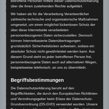
betroffene Personen mittels dieser Datenschutzerklärung
Haltbarkeit. Weitere Informationen zum Fahrzeug
über die ihnen zustehenden Rechte aufgeklärt.
findest du hier:
Volta Motor Pedelec VB7
.
Wir haben als für die Verarbeitung Verantwortlicher
zahlreiche technische und organisatorische Maßnahmen
umgesetzt, um einen möglichst lückenlosen Schutz der
über diese Internetseite verarbeiteten
Ähnliche Produkte
personenbezogenen Daten sicherzustellen. Dennoch
können Internetbasierte Datenübertragungen
grundsätzlich Sicherheitslücken aufweisen, sodass ein
absoluter Schutz nicht gewährleistet werden kann. Aus
diesem Grund steht es jeder betroffenen Person frei,
personenbezogene Daten auch auf alternativen Wegen,
beispielsweise telefonisch, an uns zu übermitteln.
Begriffsbestimmungen
Die Datenschutzerklärung beruht auf den
Kostenloser Versand
Kostenloser Versand
Begrifflichkeiten, die durch den Europäischen Richtlinien-
VB7 VORDERER
VB7 BATTERIESCHLITTE
und Verordnungsgeber beim Erlass der Datenschutz-
BREMSSATTEL
Grundverordnung (DS-GVO) verwendet wurden. Unsere
Bewertet
19,00
€
*