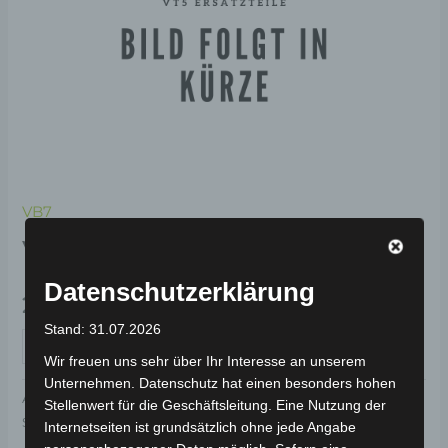
VB7
VB7 HANDYHALTERUNG
Datenschutzerklärung
29,00
€
*
Stand: 31.07.2026
IN DEN WARENKORB
Wir freuen uns sehr über Ihr Interesse an unserem
Unternehmen. Datenschutz hat einen besonders hohen
Artikelnummer:
3H104-8001A-00
Kategorie:
VB7
Stellenwert für die Geschäftsleitung. Eine Nutzung der
Schlagwort:
Karosserie & Verkleidung
Internetseiten ist grundsätzlich ohne jede Angabe