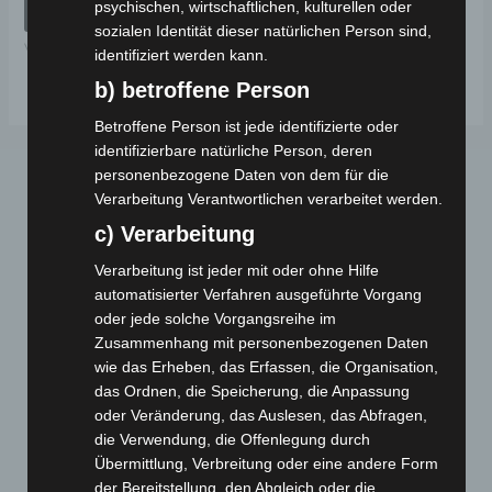
psychischen, wirtschaftlichen, kulturellen oder
von
IN DEN WARENKORB
5
sozialen Identität dieser natürlichen Person sind,
VB7
identifiziert werden kann.
b) betroffene Person
Betroffene Person ist jede identifizierte oder
identifizierbare natürliche Person, deren
personenbezogene Daten von dem für die
Verarbeitung Verantwortlichen verarbeitet werden.
c) Verarbeitung
Verarbeitung ist jeder mit oder ohne Hilfe
automatisierter Verfahren ausgeführte Vorgang
oder jede solche Vorgangsreihe im
Webseite
Zusammenhang mit personenbezogenen Daten
wie das Erheben, das Erfassen, die Organisation,
Cashback-Aktion
das Ordnen, die Speicherung, die Anpassung
Händler werden
oder Veränderung, das Auslesen, das Abfragen,
die Verwendung, die Offenlegung durch
Home
Übermittlung, Verbreitung oder eine andere Form
Gemeinsam spenden
der Bereitstellung, den Abgleich oder die