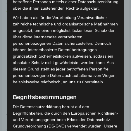
betroffene Personen mittels dieser Datenschutzerklärung
Weitere Informationen zum Fahrzeug findest du hier:
über die ihnen zustehenden Rechte aufgeklärt.
Volta Motor Pedelec VB7
.
Wir haben als für die Verarbeitung Verantwortlicher
zahlreiche technische und organisatorische Maßnahmen
umgesetzt, um einen möglichst lückenlosen Schutz der
Ähnliche Produkte
über diese Internetseite verarbeiteten
personenbezogenen Daten sicherzustellen. Dennoch
können Internetbasierte Datenübertragungen
grundsätzlich Sicherheitslücken aufweisen, sodass ein
absoluter Schutz nicht gewährleistet werden kann. Aus
diesem Grund steht es jeder betroffenen Person frei,
personenbezogene Daten auch auf alternativen Wegen,
beispielsweise telefonisch, an uns zu übermitteln.
Begriffsbestimmungen
Die Datenschutzerklärung beruht auf den
Kostenloser Versand
Kostenloser Versand
Begrifflichkeiten, die durch den Europäischen Richtlinien-
VB7 CONTROLLER-
VB7 RAHMEN
und Verordnungsgeber beim Erlass der Datenschutz-
GEHÄUSE
Grundverordnung (DS-GVO) verwendet wurden. Unsere
Bewertet
459,00
€
*