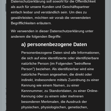
mit
Bewertet
Datenschutzerklärung soll sowohl für die Öffentlichkeit
19,00
€
*
0
mit
von
als auch für unsere Kunden und Geschäftspartner
0
IN DEN WARENKORB
5
von
IN DEN WARENKORB
einfach lesbar und verständlich sein. Um dies zu
5
VB7
gewährleisten, möchten wir vorab die verwendeten
VB7
Begrifflichkeiten erläutern.
Wir verwenden in dieser Datenschutzerklärung unter
anderem die folgenden Begriffe:
a) personenbezogene Daten
Personenbezogene Daten sind alle Informationen,
die sich auf eine identifizierte oder identifizierbare
natürliche Person (im Folgenden "betroffene
Person") beziehen. Als identifizierbar wird eine
natürliche Person angesehen, die direkt oder
indirekt, insbesondere mittels Zuordnung zu einer
Kostenloser Versand
Kennung wie einem Namen, zu einer
VB7 SCHUTZ FÜR
Kennnummer, zu Standortdaten, zu einer Online-
HINTERES SCHALTWERK
Kennung oder zu einem oder mehreren
besonderen Merkmalen, die Ausdruck der
Bewertet
19,00
€
*
physischen, physiologischen, genetischen,
mit
0