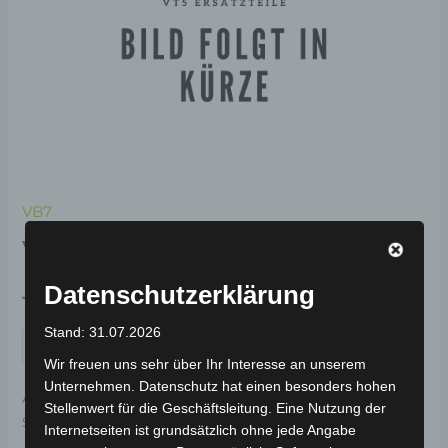
VB7
VB7 PEDALARM LINKS
Datenschutzerklärung
19,00
€
*
Stand: 31.07.2026
IN DEN WARENKORB
Wir freuen uns sehr über Ihr Interesse an unserem
Unternehmen. Datenschutz hat einen besonders hohen
Artikelnummer:
3H104-2005A-02
Kategorie:
VB7
Stellenwert für die Geschäftsleitung. Eine Nutzung der
Schlagwort:
Elektrik & Beleuchtung
Internetseiten ist grundsätzlich ohne jede Angabe