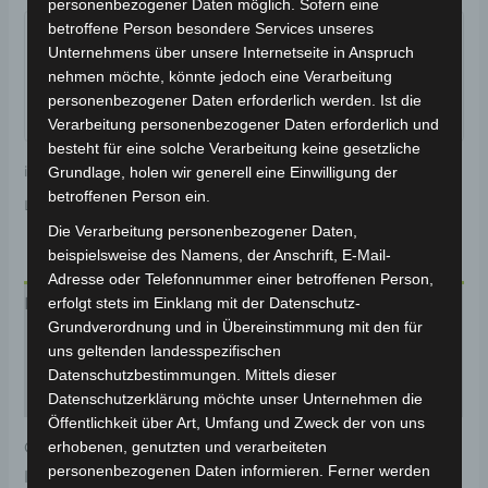
personenbezogener Daten möglich. Sofern eine
Garantiert sicherer Checkout
betroffene Person besondere Services unseres
Unternehmens über unsere Internetseite in Anspruch
nehmen möchte, könnte jedoch eine Verarbeitung
personenbezogener Daten erforderlich werden. Ist die
Verarbeitung personenbezogener Daten erforderlich und
besteht für eine solche Verarbeitung keine gesetzliche
inkl. 19 % MwSt.
Kostenloser Versand
Grundlage, holen wir generell eine Einwilligung der
betroffenen Person ein.
Lieferzeit:
Versandfertig innerhalb 24 Stunden*
Die Verarbeitung personenbezogener Daten,
beispielsweise des Namens, der Anschrift, E-Mail-
Adresse oder Telefonnummer einer betroffenen Person,
erfolgt stets im Einklang mit der Datenschutz-
Beschreibung
Grundverordnung und in Übereinstimmung mit den für
Produktsicherheit
uns geltenden landesspezifischen
Datenschutzbestimmungen. Mittels dieser
Rezensionen (0)
Datenschutzerklärung möchte unser Unternehmen die
Öffentlichkeit über Art, Umfang und Zweck der von uns
erhobenen, genutzten und verarbeiteten
Original-Ersatzteil für den Pedelec VB7. Pedalarm
personenbezogenen Daten informieren. Ferner werden
links für optimale Funktionalität und Haltbarkeit.