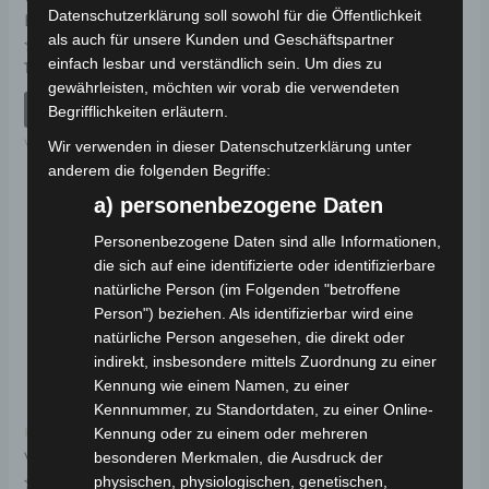
VB7
VB7 LENKERSCHAFT
Datenschutzerklärung soll sowohl für die Öffentlichkeit
BATTERIEHALTERUNG
als auch für unsere Kunden und Geschäftspartner
Bewertet
69,00
€
*
einfach lesbar und verständlich sein. Um dies zu
mit
Bewertet
19,00
€
*
0
mit
gewährleisten, möchten wir vorab die verwendeten
von
0
IN DEN WARENKORB
5
von
IN DEN WARENKORB
Begrifflichkeiten erläutern.
5
VB7
VB7
Wir verwenden in dieser Datenschutzerklärung unter
anderem die folgenden Begriffe:
a) personenbezogene Daten
Personenbezogene Daten sind alle Informationen,
die sich auf eine identifizierte oder identifizierbare
natürliche Person (im Folgenden "betroffene
Person") beziehen. Als identifizierbar wird eine
natürliche Person angesehen, die direkt oder
indirekt, insbesondere mittels Zuordnung zu einer
Kennung wie einem Namen, zu einer
Kennnummer, zu Standortdaten, zu einer Online-
Kennung oder zu einem oder mehreren
Kostenloser Versand
besonderen Merkmalen, die Ausdruck der
VB7 LENKER
physischen, physiologischen, genetischen,