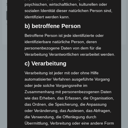
Bewertet
psychischen, wirtschaftlichen, kulturellen oder
59,00
€
*
mit
sozialen Identität dieser natürlichen Person sind,
0
von
IN DEN WARENKORB
identifiziert werden kann.
5
VB7
b) betroffene Person
Betroffene Person ist jede identifizierte oder
identifizierbare natürliche Person, deren
personenbezogene Daten von dem für die
Verarbeitung Verantwortlichen verarbeitet werden.
c) Verarbeitung
Verarbeitung ist jeder mit oder ohne Hilfe
automatisierter Verfahren ausgeführte Vorgang
oder jede solche Vorgangsreihe im
Zusammenhang mit personenbezogenen Daten
Webseite
wie das Erheben, das Erfassen, die Organisation,
das Ordnen, die Speicherung, die Anpassung
oder Veränderung, das Auslesen, das Abfragen,
Cashback-Aktion
die Verwendung, die Offenlegung durch
Händler werden
Übermittlung, Verbreitung oder eine andere Form
Home