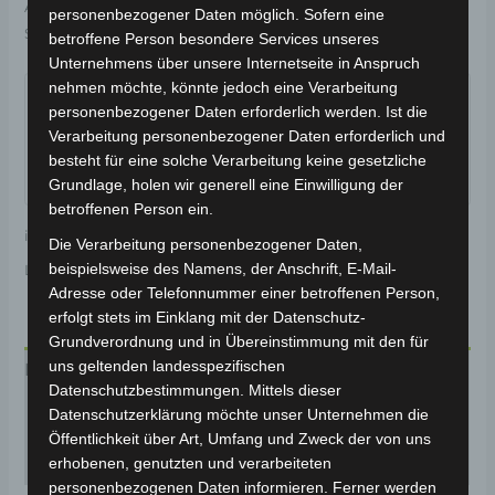
Artikelnummer:
3H104-4001A-00
Kategorie:
VB7
personenbezogener Daten möglich. Sofern eine
Schlagwort:
Bremsanlage
betroffene Person besondere Services unseres
Unternehmens über unsere Internetseite in Anspruch
Garantiert sicherer Checkout
nehmen möchte, könnte jedoch eine Verarbeitung
personenbezogener Daten erforderlich werden. Ist die
Verarbeitung personenbezogener Daten erforderlich und
besteht für eine solche Verarbeitung keine gesetzliche
Grundlage, holen wir generell eine Einwilligung der
betroffenen Person ein.
inkl. 19 % MwSt.
Kostenloser Versand
Die Verarbeitung personenbezogener Daten,
beispielsweise des Namens, der Anschrift, E-Mail-
Lieferzeit:
Versandfertig innerhalb 24 Stunden*
Adresse oder Telefonnummer einer betroffenen Person,
erfolgt stets im Einklang mit der Datenschutz-
Grundverordnung und in Übereinstimmung mit den für
uns geltenden landesspezifischen
Beschreibung
Datenschutzbestimmungen. Mittels dieser
Datenschutzerklärung möchte unser Unternehmen die
Produktsicherheit
Öffentlichkeit über Art, Umfang und Zweck der von uns
Rezensionen (0)
erhobenen, genutzten und verarbeiteten
personenbezogenen Daten informieren. Ferner werden