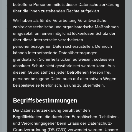
betroffene Personen mittels dieser Datenschutzerklärung
Original-Ersatzteil für den Pedelec VB7. Vorderer
über die ihnen zustehenden Rechte aufgeklärt.
bremssattel für optimale Funktionalität und
Wir haben als für die Verarbeitung Verantwortlicher
Haltbarkeit. Weitere Informationen zum Fahrzeug
zahlreiche technische und organisatorische Maßnahmen
findest du hier:
Volta Motor Pedelec VB7
.
umgesetzt, um einen möglichst lückenlosen Schutz der
über diese Internetseite verarbeiteten
personenbezogenen Daten sicherzustellen. Dennoch
können Internetbasierte Datenübertragungen
Ähnliche Produkte
grundsätzlich Sicherheitslücken aufweisen, sodass ein
absoluter Schutz nicht gewährleistet werden kann. Aus
diesem Grund steht es jeder betroffenen Person frei,
personenbezogene Daten auch auf alternativen Wegen,
beispielsweise telefonisch, an uns zu übermitteln.
Begriffsbestimmungen
Die Datenschutzerklärung beruht auf den
Begrifflichkeiten, die durch den Europäischen Richtlinien-
und Verordnungsgeber beim Erlass der Datenschutz-
Kostenloser Versand
Kostenloser Versand
Grundverordnung (DS-GVO) verwendet wurden. Unsere