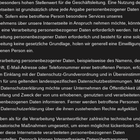
besonders hohen Stellenwert für die Geschäftsleitung. Eine Nutzung d
Lieferzeit:
Versandfertig i
etseiten ist grundsätzlich ohne jede Angabe personenbezogener Daten
h. Sofern eine betroffene Person besondere Services unseres
nehmens über unsere Internetseite in Anspruch nehmen möchte, könnt
 eine Verarbeitung personenbezogener Daten erforderlich werden. Ist 
eitung personenbezogener Daten erforderlich und besteht für eine sol
eitung keine gesetzliche Grundlage, holen wir generell eine Einwilligun
it
Rezensionen (0)
fenen Person ein.
rarbeitung personenbezogener Daten, beispielsweise des Namens, de
Seniorenmobil ECO (Modell: VISTA T408, Hersteller: Vigrou
ift, E-Mail-Adresse oder Telefonnummer einer betroffenen Person, erfo
en Schutz und Stabilität im Frontbereich. Weitere Infor
im Einklang mit der Datenschutz-Grundverordnung und in Übereinstim
5 km/h
.
n für uns geltenden landesspezifischen Datenschutzbestimmungen. Mit
 Datenschutzerklärung möchte unser Unternehmen die Öffentlichkeit ü
mfang und Zweck der von uns erhobenen, genutzten und verarbeiteten
enbezogenen Daten informieren. Ferner werden betroffene Personen 
 Datenschutzerklärung über die ihnen zustehenden Rechte aufgeklärt.
ben als für die Verarbeitung Verantwortlicher zahlreiche technische un
isatorische Maßnahmen umgesetzt, um einen möglichst lückenlosen S
er diese Internetseite verarbeiteten personenbezogenen Daten
zustellen. Dennoch können Internetbasierte Datenübertragungen