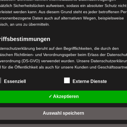
ätzlich Sicherheitslücken aufweisen, sodass ein absoluter Schutz nicht
leistet werden kann. Aus diesem Grund steht es jeder betroffenen Pe
personenbezogene Daten auch auf alternativen Wegen, beispielsweise
nisch, an uns zu übermitteln.
riffsbestimmungen
tenschutzerklärung beruht auf den Begrifflichkeiten, die durch den
stenloser Versand
Kostenloser Versand
ischen Richtlinien- und Verordnungsgeber beim Erlass der Datenschut
ISTA
VISTA VORDERE
verordnung (DS-GVO) verwendet wurden. Unsere Datenschutzerklärun
INDSCHUTZSCHEIBE II
HAUPTKAROSSERIEVERK
 für die Öffentlichkeit als auch für unsere Kunden und Geschäftspartne
h lesbar und verständlich sein. Um dies zu gewährleisten, möchten wir
wertet
Bewertet
9,00
€
189,00
€
*
*
rwendeten Begrifflichkeiten erläutern.
Essenziell
Externe Dienste
t
mit
0
rwenden in dieser Datenschutzerklärung unter anderem die folgenden
n
von
IN DEN WARENKORB
IN DEN WARENKORB
5
fe:
✓ Akzeptieren
STA
VISTA
a) personenbezogene Daten
Auswahl speichern
Personenbezogene Daten sind alle Informationen, die sich auf eine
identifizierte oder identifizierbare natürliche Person (im Folgenden
"betroffene Person") beziehen. Als identifizierbar wird eine natürliche 