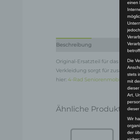
einen 
Intern
möglic
Unter
jedoch
Verarb
Verarb
Beschreibung
Produktsicherhe
betrof
Die Ve
Original-Ersatzteil für das 4-Rad 
Anschr
Verkleidung sorgt für zusätzlich
stets 
hier:
4-Rad Seniorenmobil ECO 2
mit de
dieser
Art, U
person
Ähnliche Produkte
dieser
Wir ha
organ
der üb
sicher