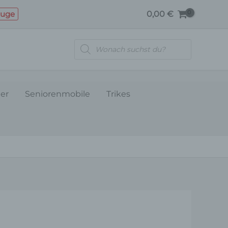
Menge
euge
0,00
€
Products
search
ler
Seniorenmobile
Trikes