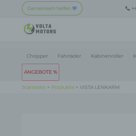
Zum
Gemeinsam helfen
+4
Inhalt
springen
Chopper
Fahrräder
Kabinenroller
K
ANGEBOTE %
Startseite
Produkte
VISTA LENKARM