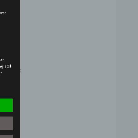
rson
z-
g soll
LEIDUNG
r
 vorab
Person