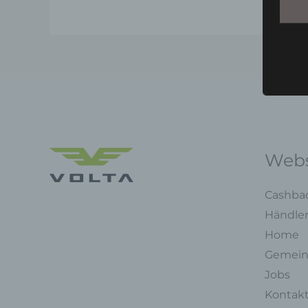
Webs
Cashba
Händle
Home
Gemein
Jobs
Kontak