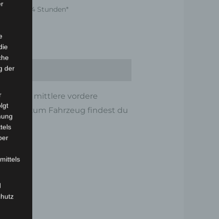
er
nnerhalb 24 Stunden*
e
die
che
g der
r
s). Diese mittlere vordere
lgt
mationen zum Fahrzeug findest du
mung
tels
ber
mittels
d
chutz