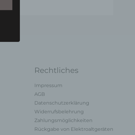
u einer
 zu
n,
Rechtliches
Impressum
AGB
ng mit
Datenschutzerklärung
Widerrufsbelehrung
legung
Zahlungsmöglichkeiten
ung,
Rückgabe von Elektroaltgeräten
oder