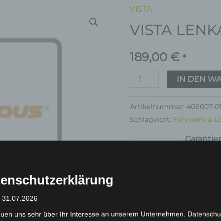
VISTA
VISTA
VISTA LEN
LENKARM
Menge
189,00
€
*
IN DEN W
Artikelnummer:
406007-01
Schlagwort:
Fahrwerk & L
Garantie
enschutzerklärung
: 31.07.2026
inkl. 19 % MwSt.
Kostenlos
euen uns sehr über Ihr Interesse an unserem Unternehmen. Datenschu