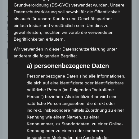
Grundverordnung (DS-GVO) verwendet wurden. Unsere
Kostenloser Versand
Kostenloser Versand
Datenschutzerklärung soll sowohl für die Öffentlichkeit
VISTA ABLAGE FÜR
VISTA HINTERE
als auch für unsere Kunden und Geschäftspartner
HINTERE ARMLEHNE
VERBINDUNGSLEISTE
einfach lesbar und verständlich sein. Um dies zu
LINKS
FÜR
gewährleisten, möchten wir vorab die verwendeten
ARMLEHNENHALTER
Begrifflichkeiten erläutern.
Bewertet
49,00
€
*
mit
Bewertet
29,00
€
*
0
Wir verwenden in dieser Datenschutzerklärung unter
mit
von
IN DEN WARENKORB
0
anderem die folgenden Begriffe:
5
von
IN DEN WARENKORB
5
VISTA
a) personenbezogene Daten
VISTA
Personenbezogene Daten sind alle Informationen,
die sich auf eine identifizierte oder identifizierbare
natürliche Person (im Folgenden "betroffene
Person") beziehen. Als identifizierbar wird eine
natürliche Person angesehen, die direkt oder
indirekt, insbesondere mittels Zuordnung zu einer
Kennung wie einem Namen, zu einer
Kennnummer, zu Standortdaten, zu einer Online-
Kennung oder zu einem oder mehreren
besonderen Merkmalen, die Ausdruck der