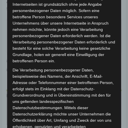
Artikelnummer:
201071-0101-001-000
Kategorie:
VISTA
Internetseiten ist grundsätzlich ohne jede Angabe
Schlagwort:
Karosserie & Verkleidung
personenbezogener Daten möglich. Sofern eine
betroffene Person besondere Services unseres
Garantiert sicherer Checkout
Unternehmens über unsere Internetseite in Anspruch
nehmen möchte, könnte jedoch eine Verarbeitung
personenbezogener Daten erforderlich werden. Ist die
Verarbeitung personenbezogener Daten erforderlich und
besteht für eine solche Verarbeitung keine gesetzliche
Grundlage, holen wir generell eine Einwilligung der
betroffenen Person ein.
inkl. 19 % MwSt.
Kostenloser Versand
Lieferzeit:
Versandfertig innerhalb 24 Stunden*
Die Verarbeitung personenbezogener Daten,
beispielsweise des Namens, der Anschrift, E-Mail-
Adresse oder Telefonnummer einer betroffenen Person,
erfolgt stets im Einklang mit der Datenschutz-
Grundverordnung und in Übereinstimmung mit den für
Beschreibung
uns geltenden landesspezifischen
Produktsicherheit
Datenschutzbestimmungen. Mittels dieser
Datenschutzerklärung möchte unser Unternehmen die
Rezensionen (0)
Öffentlichkeit über Art, Umfang und Zweck der von uns
erhobenen, genutzten und verarbeiteten