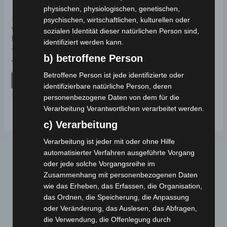
physischen, physiologischen, genetischen,
psychischen, wirtschaftlichen, kulturellen oder
Kostenloser Versand
VISTA HALTEPLATTE
sozialen Identität dieser natürlichen Person sind,
FÜR ELEKTRONIK
identifiziert werden kann.
b) betroffene Person
Bewertet
49,00
€
*
mit
0
Betroffene Person ist jede identifizierte oder
von
IN DEN WARENKORB
5
identifizierbare natürliche Person, deren
VISTA
personenbezogene Daten von dem für die
Verarbeitung Verantwortlichen verarbeitet werden.
c) Verarbeitung
Verarbeitung ist jeder mit oder ohne Hilfe
automatisierter Verfahren ausgeführte Vorgang
oder jede solche Vorgangsreihe im
Zusammenhang mit personenbezogenen Daten
wie das Erheben, das Erfassen, die Organisation,
das Ordnen, die Speicherung, die Anpassung
oder Veränderung, das Auslesen, das Abfragen,
die Verwendung, die Offenlegung durch