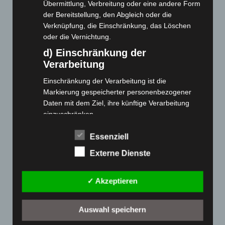
Webseite
Übermittlung, Verbreitung oder eine andere Form
der Bereitstellung, den Abgleich oder die
Cashback-Aktion
Verknüpfung, die Einschränkung, das Löschen
oder die Vernichtung.
Händler werden
Home
d) Einschränkung der
Verarbeitung
Gemeinsam spenden
Jobs
Einschränkung der Verarbeitung ist die
Kontakt
Markierung gespeicherter personenbezogener
Daten mit dem Ziel, ihre künftige Verarbeitung
Reklamation einreichen
einzuschränken.
Über uns
e) Profiling
Produktpalette
Essenziell
Profiling ist jede Art der automatisierten
Externe Dienste
Verarbeitung personenbezogener Daten, die darin
Elektro-Chopper
besteht, dass diese personenbezogenen Daten
Elektro-Fahrräder
verwendet werden, um bestimmte persönliche
✓ Akzeptieren
Elektro-Kabinenroller
Aspekte, die sich auf eine natürliche Person
beziehen, zu bewerten, insbesondere, um
Elektro-Klappräder
Auswahl speichern
Aspekte bezüglich Arbeitsleistung, wirtschaftlicher
Elektro-Lastendreiräder
Lage, Gesundheit, persönlicher Vorlieben,