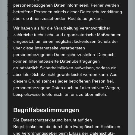
personenbezogenen Daten informieren. Ferner werden
Original-Ersatzteil für das 4-Rad Seniorenmobil ECO
betroffene Personen mittels dieser Datenschutzerklärung
(Modell: VISTA T408, Hersteller: Vigrous). Die vordere
über die ihnen zustehenden Rechte aufgeklärt.
obere Verkleidung schützt und stabilisiert den
Wir haben als für die Verarbeitung Verantwortlicher
vorderen Bereich des Fahrzeugs. Weitere
zahlreiche technische und organisatorische Maßnahmen
Informationen zum Fahrzeug findest du hier:
4-Rad
umgesetzt, um einen möglichst lückenlosen Schutz der
Seniorenmobil ECO 25 km/h
.
über diese Internetseite verarbeiteten
personenbezogenen Daten sicherzustellen. Dennoch
können Internetbasierte Datenübertragungen
grundsätzlich Sicherheitslücken aufweisen, sodass ein
Ähnliche Produkte
absoluter Schutz nicht gewährleistet werden kann. Aus
diesem Grund steht es jeder betroffenen Person frei,
personenbezogene Daten auch auf alternativen Wegen,
beispielsweise telefonisch, an uns zu übermitteln.
Begriffsbestimmungen
Die Datenschutzerklärung beruht auf den
Begrifflichkeiten, die durch den Europäischen Richtlinien-
und Verordnungsgeber beim Erlass der Datenschutz-