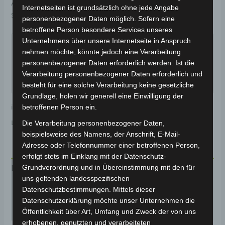
Artikelnummer:
202196-0103-001
Kategorie:
VISTA
Internetseiten ist grundsätzlich ohne jede Angabe
Schlagwort:
Karosserie & Verkleidung
personenbezogener Daten möglich. Sofern eine
betroffene Person besondere Services unseres
Garantiert sicherer Checkout
Unternehmens über unsere Internetseite in Anspruch
nehmen möchte, könnte jedoch eine Verarbeitung
personenbezogener Daten erforderlich werden. Ist die
Verarbeitung personenbezogener Daten erforderlich und
besteht für eine solche Verarbeitung keine gesetzliche
Grundlage, holen wir generell eine Einwilligung der
betroffenen Person ein.
inkl. 19 % MwSt.
Kostenloser Versand
Lieferzeit:
Versandfertig innerhalb 24 Stunden*
Die Verarbeitung personenbezogener Daten,
beispielsweise des Namens, der Anschrift, E-Mail-
Adresse oder Telefonnummer einer betroffenen Person,
erfolgt stets im Einklang mit der Datenschutz-
Grundverordnung und in Übereinstimmung mit den für
Beschreibung
uns geltenden landesspezifischen
Produktsicherheit
Datenschutzbestimmungen. Mittels dieser
Datenschutzerklärung möchte unser Unternehmen die
Rezensionen (0)
Öffentlichkeit über Art, Umfang und Zweck der von uns
erhobenen, genutzten und verarbeiteten