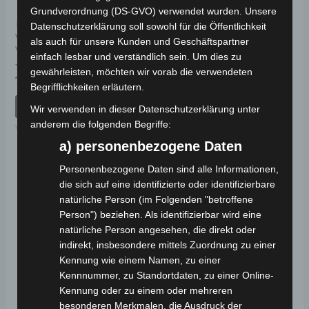
Grundverordnung (DS-GVO) verwendet wurden. Unsere
Kostenloser Versand
Kostenloser Versand
Datenschutzerklärung soll sowohl für die Öffentlichkeit
VISTA VORDERE OBERE
VISTA LINKES
als auch für unsere Kunden und Geschäftspartner
VERKLEIDUNG
(HINTERES)
einfach lesbar und verständlich sein. Um dies zu
BREMSEKABEL
gewährleisten, möchten wir vorab die verwendeten
Bewertet
79,00
€
*
Begrifflichkeiten erläutern.
mit
Bewertet
79,00
€
*
0
mit
von
IN DEN WARENKORB
0
Wir verwenden in dieser Datenschutzerklärung unter
5
von
IN DEN WARENKORB
anderem die folgenden Begriffe:
5
VISTA
VISTA
a) personenbezogene Daten
Personenbezogene Daten sind alle Informationen,
die sich auf eine identifizierte oder identifizierbare
natürliche Person (im Folgenden "betroffene
Person") beziehen. Als identifizierbar wird eine
natürliche Person angesehen, die direkt oder
indirekt, insbesondere mittels Zuordnung zu einer
Kennung wie einem Namen, zu einer
Kennnummer, zu Standortdaten, zu einer Online-
Kennung oder zu einem oder mehreren
besonderen Merkmalen, die Ausdruck der