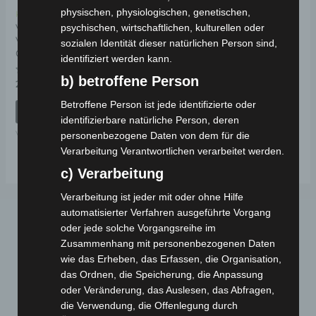
physischen, physiologischen, genetischen,
Kostenloser Versand
psychischen, wirtschaftlichen, kulturellen oder
VISTA VORDERE OBERE
VERKLEIDUNG
sozialen Identität dieser natürlichen Person sind,
GEGENSTÜCK
identifiziert werden kann.
b) betroffene Person
Bewertet
29,00
€
*
mit
0
Betroffene Person ist jede identifizierte oder
von
IN DEN WARENKORB
5
identifizierbare natürliche Person, deren
VISTA
personenbezogene Daten von dem für die
Verarbeitung Verantwortlichen verarbeitet werden.
c) Verarbeitung
Verarbeitung ist jeder mit oder ohne Hilfe
automatisierter Verfahren ausgeführte Vorgang
oder jede solche Vorgangsreihe im
Zusammenhang mit personenbezogenen Daten
wie das Erheben, das Erfassen, die Organisation,
das Ordnen, die Speicherung, die Anpassung
oder Veränderung, das Auslesen, das Abfragen,
die Verwendung, die Offenlegung durch