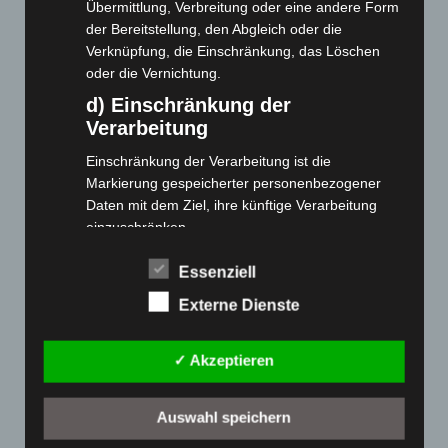
Webseite
Übermittlung, Verbreitung oder eine andere Form
der Bereitstellung, den Abgleich oder die
Cashback-Aktion
Verknüpfung, die Einschränkung, das Löschen
oder die Vernichtung.
Händler werden
Home
d) Einschränkung der
Verarbeitung
Gemeinsam spenden
Jobs
Einschränkung der Verarbeitung ist die
Kontakt
Markierung gespeicherter personenbezogener
Daten mit dem Ziel, ihre künftige Verarbeitung
Reklamation einreichen
einzuschränken.
Über uns
e) Profiling
Produktpalette
Essenziell
Profiling ist jede Art der automatisierten
Externe Dienste
Verarbeitung personenbezogener Daten, die darin
Elektro-Chopper
besteht, dass diese personenbezogenen Daten
Elektro-Fahrräder
verwendet werden, um bestimmte persönliche
✓ Akzeptieren
Elektro-Kabinenroller
Aspekte, die sich auf eine natürliche Person
beziehen, zu bewerten, insbesondere, um
Elektro-Klappräder
Auswahl speichern
Aspekte bezüglich Arbeitsleistung, wirtschaftlicher
Elektro-Lastendreiräder
Lage, Gesundheit, persönlicher Vorlieben,