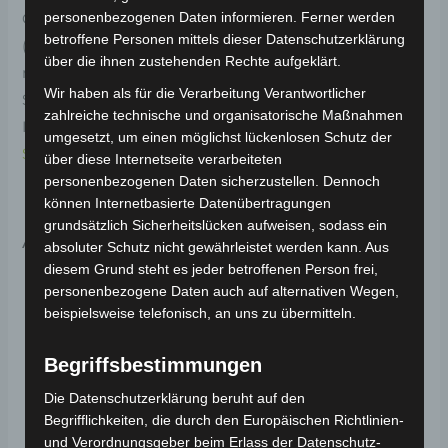
personenbezogenen Daten informieren. Ferner werden
Original-Ersatzteil für das 4-Rad Seniorenmobil ECO
betroffene Personen mittels dieser Datenschutzerklärung
(Modell: VISTA T408, Hersteller: Vigrous). Diese
über die ihnen zustehenden Rechte aufgeklärt.
mittlere vordere Verkleidung sorgt für zusätzlichen
Wir haben als für die Verarbeitung Verantwortlicher
Schutz und Stabilität im Frontbereich. Weitere
zahlreiche technische und organisatorische Maßnahmen
Informationen zum Fahrzeug findest du hier:
4-Rad
umgesetzt, um einen möglichst lückenlosen Schutz der
Seniorenmobil ECO 25 km/h
.
über diese Internetseite verarbeiteten
personenbezogenen Daten sicherzustellen. Dennoch
können Internetbasierte Datenübertragungen
grundsätzlich Sicherheitslücken aufweisen, sodass ein
Ähnliche Produkte
absoluter Schutz nicht gewährleistet werden kann. Aus
diesem Grund steht es jeder betroffenen Person frei,
personenbezogene Daten auch auf alternativen Wegen,
beispielsweise telefonisch, an uns zu übermitteln.
Begriffsbestimmungen
Die Datenschutzerklärung beruht auf den
Begrifflichkeiten, die durch den Europäischen Richtlinien-
und Verordnungsgeber beim Erlass der Datenschutz-