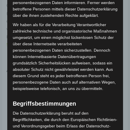
personenbezogenen Daten informieren. Ferner werden
Original-Ersatzteil für das 4-Rad Seniorenmobil ECO
betroffene Personen mittels dieser Datenschutzerklärung
(Modell: VISTA T408, Hersteller: Vigrous). Die vordere
über die ihnen zustehenden Rechte aufgeklärt.
obere Verkleidung schützt und stabilisiert den
Wir haben als für die Verarbeitung Verantwortlicher
vorderen Bereich des Fahrzeugs. Weitere
zahlreiche technische und organisatorische Maßnahmen
Informationen zum Fahrzeug findest du hier:
4-Rad
umgesetzt, um einen möglichst lückenlosen Schutz der
über diese Internetseite verarbeiteten
Seniorenmobil ECO 25 km/h
.
personenbezogenen Daten sicherzustellen. Dennoch
können Internetbasierte Datenübertragungen
grundsätzlich Sicherheitslücken aufweisen, sodass ein
Ähnliche Produkte
absoluter Schutz nicht gewährleistet werden kann. Aus
diesem Grund steht es jeder betroffenen Person frei,
personenbezogene Daten auch auf alternativen Wegen,
beispielsweise telefonisch, an uns zu übermitteln.
Begriffsbestimmungen
Die Datenschutzerklärung beruht auf den
Begrifflichkeiten, die durch den Europäischen Richtlinien-
und Verordnungsgeber beim Erlass der Datenschutz-