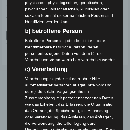
Kostenloser Versand
physischen, physiologischen, genetischen,
VISTA HINTERE
psychischen, wirtschaftlichen, kulturellen oder
HAUPTKAROSSERIEVERKLEIDUNG
sozialen Identität dieser natürlichen Person sind,
identifiziert werden kann.
Bewertet
109,00
€
*
mit
b) betroffene Person
0
von
IN DEN WARENKORB
5
Betroffene Person ist jede identifizierte oder
VISTA
identifizierbare natürliche Person, deren
personenbezogene Daten von dem für die
Verarbeitung Verantwortlichen verarbeitet werden.
c) Verarbeitung
Verarbeitung ist jeder mit oder ohne Hilfe
automatisierter Verfahren ausgeführte Vorgang
oder jede solche Vorgangsreihe im
Zusammenhang mit personenbezogenen Daten
wie das Erheben, das Erfassen, die Organisation,
das Ordnen, die Speicherung, die Anpassung
oder Veränderung, das Auslesen, das Abfragen,
Webseite
die Verwendung, die Offenlegung durch
Übermittlung, Verbreitung oder eine andere Form