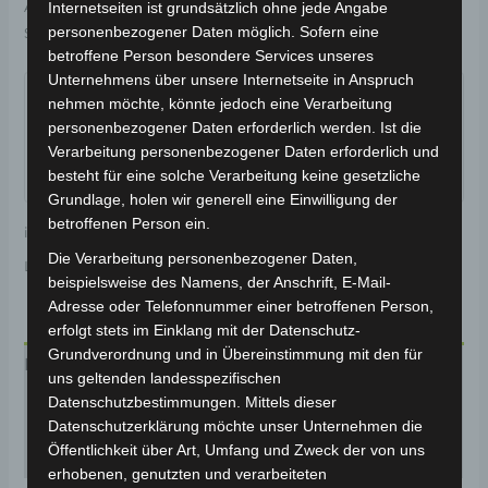
Artikelnummer:
301241-0101-001
Kategorie:
VISTA
Internetseiten ist grundsätzlich ohne jede Angabe
personenbezogener Daten möglich. Sofern eine
Schlagwort:
Elektrik & Beleuchtung
betroffene Person besondere Services unseres
Garantiert sicherer Checkout
Unternehmens über unsere Internetseite in Anspruch
nehmen möchte, könnte jedoch eine Verarbeitung
personenbezogener Daten erforderlich werden. Ist die
Verarbeitung personenbezogener Daten erforderlich und
besteht für eine solche Verarbeitung keine gesetzliche
Grundlage, holen wir generell eine Einwilligung der
betroffenen Person ein.
inkl. 19 % MwSt.
Kostenloser Versand
Die Verarbeitung personenbezogener Daten,
Lieferzeit:
Versandfertig innerhalb 24 Stunden*
beispielsweise des Namens, der Anschrift, E-Mail-
Adresse oder Telefonnummer einer betroffenen Person,
erfolgt stets im Einklang mit der Datenschutz-
Grundverordnung und in Übereinstimmung mit den für
Beschreibung
uns geltenden landesspezifischen
Datenschutzbestimmungen. Mittels dieser
Produktsicherheit
Datenschutzerklärung möchte unser Unternehmen die
Öffentlichkeit über Art, Umfang und Zweck der von uns
Rezensionen (0)
erhobenen, genutzten und verarbeiteten