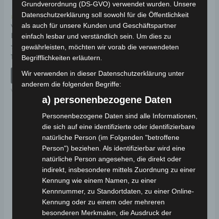
Grundverordnung (DS-GVO) verwendet wurden. Unsere
Datenschutzerklärung soll sowohl für die Öffentlichkeit
Kostenloser Versand
Kostenloser Versand
als auch für unsere Kunden und Geschäftspartner
VISTA UNTERE ABLAGE
VISTA LENKER
DES HINTEREN SITZES
einfach lesbar und verständlich sein. Um dies zu
gewährleisten, möchten wir vorab die verwendeten
Bewertet
89,00
€
*
mit
Bewertet
189,00
€
Begrifflichkeiten erläutern.
*
0
mit
von
0
IN DEN WARENKORB
5
Wir verwenden in dieser Datenschutzerklärung unter
von
IN DEN WARENKORB
5
anderem die folgenden Begriffe:
VISTA
VISTA
a) personenbezogene Daten
Personenbezogene Daten sind alle Informationen,
die sich auf eine identifizierte oder identifizierbare
natürliche Person (im Folgenden "betroffene
Person") beziehen. Als identifizierbar wird eine
natürliche Person angesehen, die direkt oder
indirekt, insbesondere mittels Zuordnung zu einer
Kennung wie einem Namen, zu einer
Kennnummer, zu Standortdaten, zu einer Online-
Kennung oder zu einem oder mehreren
besonderen Merkmalen, die Ausdruck der